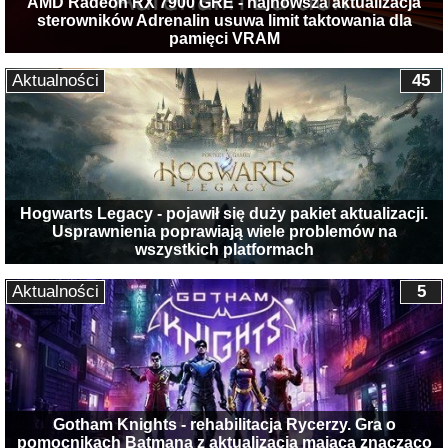
AMD Radeon RX 7900 GRE - najnowsza aktualizacja
sterowników Adrenalin usuwa limit taktowania dla
pamięci VRAM
Aktualności
45
Hogwarts Legacy - pojawił się duży pakiet aktualizacji.
Usprawnienia poprawiają wiele problemów na
wszystkich platformach
Aktualności
5
Gotham Knights - rehabilitacja Rycerzy. Gra o
pomocnikach Batmana z aktualizacją mającą znacząco