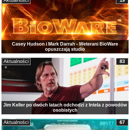
Aktualności
19
Casey Hudson i Mark Darrah - Weterani BioWare
opuszczają studio
Aktualności
83
Jim Keller po dwóch latach odchodzi z Intela z powodów
osobistych
Aktualności
67