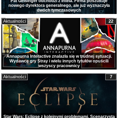
Pat Gelsinger odchodzi z Intela. Firma poszukuje
nowego dyrektora generalnego, ale już wyznaczyła
dwóch tymczasowych
Aktualności
22
Annapurna Interactive znalazła się w trudnej sytuacji.
Wydawcę gry Stray i wielu innych tytułów opuścili
wszyscy pracownicy
Aktualności
7
Star Wars: Eclipse z kolejnymi problemami. Scenarzysta