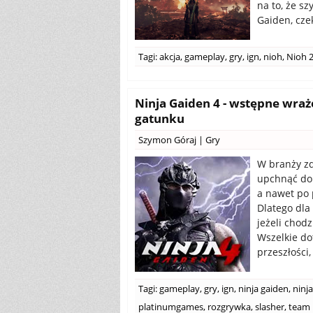
na to, że sz
Gaiden, cze
Tagi:
akcja
,
gameplay
,
gry
,
ign
,
nioh
,
Nioh 
Ninja Gaiden 4 - wstępne wraż
gatunku
Szymon Góraj
|
Gry
W branży zd
upchnąć do 
a nawet po 
Dlatego dla
jeżeli chodz
Wszelkie do
przeszłości
Tagi:
gameplay
,
gry
,
ign
,
ninja gaiden
,
ninja
platinumgames
,
rozgrywka
,
slasher
,
team 