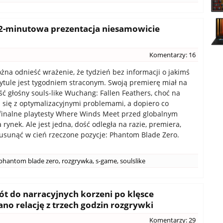
22-minutowa prezentacja niesamowicie
Komentarzy: 16
żna odnieść wrażenie, że tydzień bez informacji o jakimś
tytule jest tygodniem straconym. Swoją premierę miał na
ść głośny souls-like Wuchang: Fallen Feathers, choć na
 się z optymalizacyjnymi problemami, a dopiero co
finalne playtesty Where Winds Meet przed globalnym
rynek. Ale jest jedna, dość odległa na razie, premiera,
usunąć w cień rzeczone pozycje: Phantom Blade Zero.
phantom blade zero
,
rozgrywka
,
s-game
,
soulslike
ót do narracyjnych korzeni po klęsce
no relację z trzech godzin rozgrywki
Komentarzy: 29