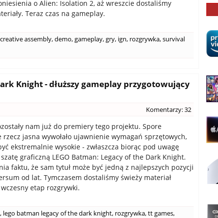
iesienia o Alien: Isolation 2, aż wreszcie dostaliśmy
ateriały. Teraz czas na gameplay.
creative assembly
,
demo
,
gameplay
,
gry
,
ign
,
rozgrywka
,
survival
ark Knight - dłuższy gameplay przygotowujący
Komentarzy: 32
zostały nam już do premiery tego projektu. Spore
 rzecz jasna wywołało ujawnienie wymagań sprzętowych,
być ekstremalnie wysokie - zwłaszcza biorąc pod uwagę
 szatę graficzną LEGO Batman: Legacy of the Dark Knight.
nia faktu, że sam tytuł może być jedną z najlepszych pozycji
ersum od lat. Tymczasem dostaliśmy świeży materiał
wczesny etap rozgrywki.
,
lego batman legacy of the dark knight
,
rozgrywka
,
tt games
,