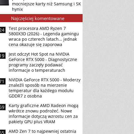
mocniejsze karty niż Samsung i SK
hynix
Najczęściej komentowane
Test procesora AMD Ryzen 7
24
5800X3D (2026) - Legenda gamingu
wraca po czterech latach... jednak
cena okazuje się zaporowa
Jest odczyt Hot Spot na NVIDIA
19
GeForce RTX 5000 - Diagnostyczne
programy zaczęły podawać
informacje o temperaturach
NVIDIA GeForce RTX 5000 - Moderzy
71
znaleźli sposób na mierzenie
temperatur dla każdego modułu
GDDR7 z osobna
Karty graficzne AMD Radeon mogą
69
wkrótce znowu podrożeć. Nowe
informacje dotyczą wzrostu cen za
pakiety GPU plus VRAM
AMD Zen 7 to najpewniej ostatnia
55