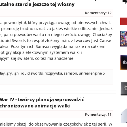
alne starcia jeszcze tej wiosny
Komentarzy: 12
 na pewno tytuł, który przyciąga uwagę od pierwszych chwil,
o promocję trudno uznać za jakieś wielkie odliczanie. Jednak
ej paru powodów warto na niego zwrócić uwagę. Chociażby
 Liquid Swords to zespół złożony m.in. z twórców Just Cause
ksa. Poza tym ich Samson wygląda na razie na całkiem
pt gry akcji z efektownym systemem walki i
ącym się światem, co też ma znaczenie.
lay
,
gry
,
ign
,
liquid swords
,
rozgrywka
,
samson
,
unreal engine 5
,
ar IV - twórcy planują wprowadzić
chronizowane animacje walki
Komentarzy: 11
ieliśmy okazji do obserwowania czegokolwiek z tej serii. W