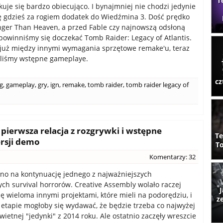
T
kuje się bardzo obiecująco. I bynajmniej nie chodzi jedynie
ię gdzieś za rogiem dodatek do Wiedźmina 3. Dość prędko
nger Than Heaven, a przed Fable czy najnowszą odsłoną
 powinniśmy się doczekać Tomb Raider: Legacy of Atlantis.
już między innymi wymagania sprzętowe remake'u, teraz
aliśmy wstępne gameplaye.
cz
og
,
gameplay
,
gry
,
ign
,
remake
,
tomb raider
,
tomb raider legacy of
ię pierwsza relacja z rozgrywki i wstępne
Te
rsji demo
To
Komentarzy: 32
no na kontynuację jednego z najważniejszych
ch survival horrorów. Creative Assembly wolało raczej
J
ę wieloma innymi projektami, które mieli na podorędziu, i
z
tapie mogłoby się wydawać, że będzie trzeba co najwyżej
wietnej "jedynki" z 2014 roku. Ale ostatnio zaczęły wreszcie