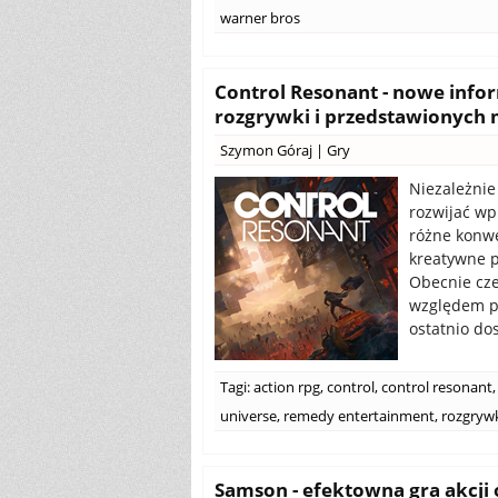
warner bros
Control Resonant - nowe info
rozgrywki i przedstawionych
Szymon Góraj
|
Gry
Niezależnie
rozwijać wp
różne konwe
kreatywne p
Obecnie cz
względem po
ostatnio do
Tagi:
action rpg
,
control
,
control resonant
,
universe
,
remedy entertainment
,
rozgryw
Samson - efektowna gra akcji o