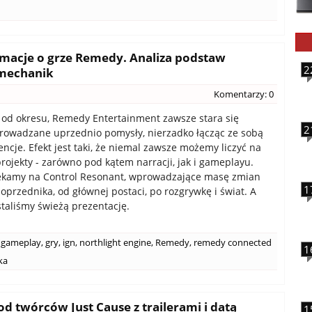
rmacje o grze Remedy. Analiza podstaw
2
 mechanik
Komentarzy: 0
 od okresu, Remedy Entertainment zawsze stara się
2
rowadzane uprzednio pomysły, nierzadko łącząc ze sobą
ncje. Efekt jest taki, że niemal zawsze możemy liczyć na
rojekty - zarówno pod kątem narracji, jak i gameplayu.
ekamy na Control Resonant, wprowadzające masę zmian
1
przednika, od głównej postaci, po rozgrywkę i świat. A
staliśmy świeżą prezentację.
gameplay
,
gry
,
ign
,
northlight engine
,
Remedy
,
remedy connected
1
ka
d twórców Just Cause z trailerami i datą
1