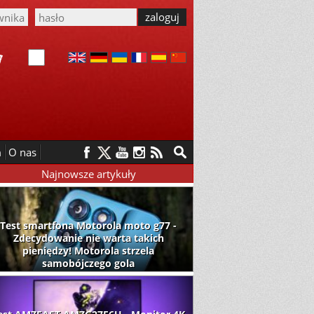
m
O nas
Najnowsze artykuły
Test smartfona Motorola moto g77 -
Zdecydowanie nie warta takich
pieniędzy! Motorola strzela
samobójczego gola