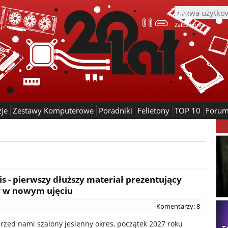
Załóż konto
zje
Zestawy Komputerowe
Poradniki
Felietony
TOP 10
Foru
s - pierwszy dłuższy materiał prezentujący
y w nowym ujęciu
Komentarzy: 8
przed nami szalony jesienny okres, początek 2027 roku