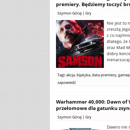
premiery. Będziemy toczyć brut
Szymon Góraj
|
Gry
Nie jest to
zresztą jeg
z co najmni
dlatego, że
oraz Mad Ma
dobry konce
nienarzucaj
Tagi:
akcja
,
bijatyka
,
data premiery
,
gamep
zapowiedź
Warhammer 40,000: Dawn of W
przełomowe dla gatunku zsyn
Szymon Góraj
|
Gry
Dawno nie m