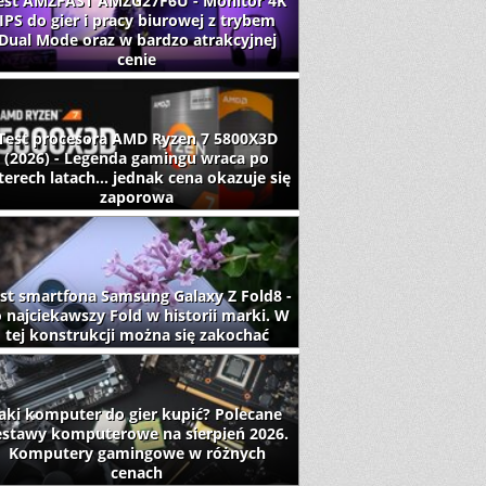
est AMZFAST AMZG27F6U - Monitor 4K
IPS do gier i pracy biurowej z trybem
Dual Mode oraz w bardzo atrakcyjnej
cenie
Test procesora AMD Ryzen 7 5800X3D
(2026) - Legenda gamingu wraca po
terech latach... jednak cena okazuje się
zaporowa
st smartfona Samsung Galaxy Z Fold8 -
 najciekawszy Fold w historii marki. W
tej konstrukcji można się zakochać
aki komputer do gier kupić? Polecane
estawy komputerowe na sierpień 2026.
Komputery gamingowe w różnych
cenach