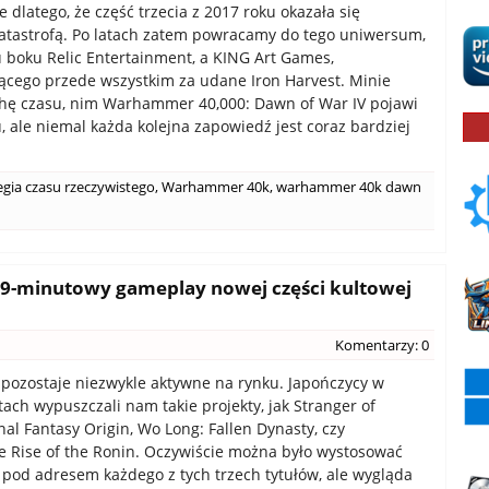
 dlatego, że część trzecia z 2017 roku okazała się
atastrofą. Po latach zatem powracamy do tego uniwersum,
 u boku Relic Entertainment, a KING Art Games,
cego przede wszystkim za udane Iron Harvest. Minie
chę czasu, nim Warhammer 40,000: Dawn of War IV pojawi
u, ale niemal każda kolejna zapowiedź jest coraz bardziej
egia czasu rzeczywistego
,
Warhammer 40k
,
warhammer 40k dawn
 19-minutowy gameplay nowej części kultowej
Komentarzy: 0
pozostaje niezwykle aktywne na rynku. Japończycy w
tach wypuszczali nam takie projekty, jak Stranger of
nal Fantasy Origin, Wo Long: Fallen Dynasty, czy
e Rise of the Ronin. Oczywiście można było wystosować
pod adresem każdego z tych trzech tytułów, ale wygląda