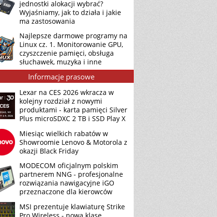
jednostki alokacji wybrać?
Wyjaśniamy, jak to działa i jakie
ma zastosowania
Najlepsze darmowe programy na
Linux cz. 1. Monitorowanie GPU,
czyszczenie pamięci, obsługa
słuchawek, muzyka i inne
Informacje prasowe
Lexar na CES 2026 wkracza w
kolejny rozdział z nowymi
produktami - karta pamięci Silver
Plus microSDXC 2 TB i SSD Play X
Miesiąc wielkich rabatów w
Showroomie Lenovo & Motorola z
okazji Black Friday
MODECOM oficjalnym polskim
partnerem NNG - profesjonalne
rozwiązania nawigacyjne iGO
przeznaczone dla kierowców
MSI prezentuje klawiaturę Strike
Pro Wireless - nową klasę