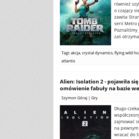
również szy
o czający s
zawita Stra
serii Metro
Poznaliśmy 
zaś otrzym
Tagi:
akcja
,
crystal dynamics
,
flying wild h
atlantis
Alien: Isolation 2 - pojawiła s
omówienie fabuły na bazie we
Szymon Góraj
|
Gry
Długo czeka
współczesny
zajmować si
na pewnym e
wracać do ś