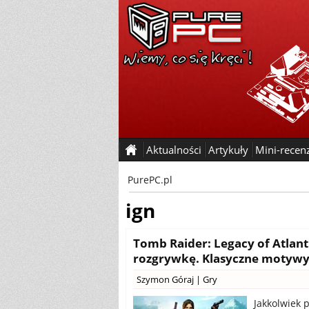
Aktualności
Artykuły
Mini-recen
PurePC.pl
ign
Tomb Raider: Legacy of Atlanti
rozgrywkę. Klasyczne motyw
Szymon Góraj
|
Gry
Jakkolwiek 