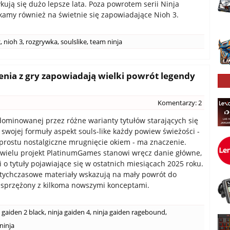
ykują się dużo lepsze lata. Poza powrotem serii Ninja
kamy również na świetnie się zapowiadające Nioh 3.
2
,
nioh 3
,
rozgrywka
,
soulslike
,
team ninja
enia z gry zapowiadają wielki powrót legendy
Komentarzy: 2
ominowanej przez różne warianty tytułów starających się
swojej formuły aspekt souls-like każdy powiew świeżości -
prostu nostalgiczne mrugnięcie okiem - ma znaczenie.
 wielu projekt PlatinumGames stanowi wręcz danie główne,
i o tytuły pojawiające się w ostatnich miesiącach 2025 roku.
tychczasowe materiały wskazują na mały powrót do
, sprzężony z kilkoma nowszymi konceptami.
 gaiden 2 black
,
ninja gaiden 4
,
ninja gaiden ragebound
,
ninja