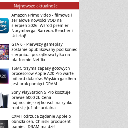
Najnowsze aktualności
Amazon Prime Video - filmowe i
serialowe nowości VOD na
sierpień 2026. Wśród premier
Norymberga, Barreda, Reacher i
Uciekaj!
GTA 6 - Pierwszy gameplay
zostanie opublikowany pod koniec
sierpnia... początkowo tylko na
platformie Netflix
TSMC trzyma zapasy gotowych
procesorów Apple A20 Pro warte
miliard dolarów. Wąskim gardłem
jest brak pamięci DRAM
Sony PlayStation 5 Pro kosztuje
prawie 5000 zł. Cena
najmocniejszej konsoli na rynku
robi się już absurdalna
CXMT odrzuca żądanie Apple o
obniżki cen. Chiński producent
pamięci DRAM ma dziś