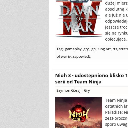
dużej mierze
absolutną k
ale już nie
odpowiadają
jeszcze tro
się na rynk
obiecująca.
Tagi:
gameplay
,
gry
,
ign
,
King Art
,
rts
,
strat
of war iv
,
zapowiedź
Nioh 3 - udostępniono blisko
serii od Team Ninja
Szymon Góraj
|
Gry
Team Ninja 
ostatnich la
Paradise: Fi
zeszłoroczn
sporo uwag 