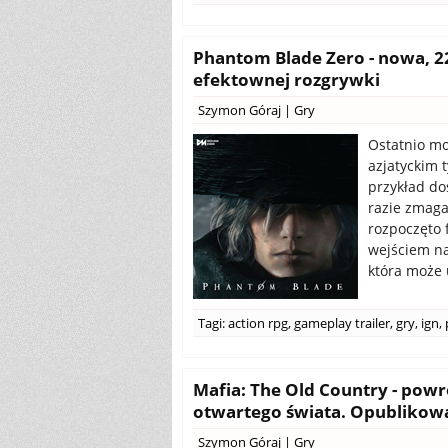
Phantom Blade Zero - nowa, 
efektownej rozgrywki
Szymon Góraj
|
Gry
Ostatnio mo
azjatyckim 
przykład do
razie zmaga
rozpoczęto 
wejściem na 
która może 
Tagi:
action rpg
,
gameplay trailer
,
gry
,
ign
,
Mafia: The Old Country - powr
otwartego świata. Opublikowa
Szymon Góraj
|
Gry