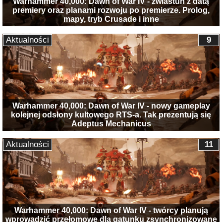
Warhammer 40,000: Dawn of War IV - zwiastun z datą
premiery oraz planami rozwoju po premierze. Prolog,
mapy, tryb Crusade i inne
Aktualności
9
Warhammer 40,000: Dawn of War IV - nowy gameplay
kolejnej odsłony kultowego RTS-a. Tak prezentują się
Adeptus Mechanicus
Aktualności
11
Warhammer 40,000: Dawn of War IV - twórcy planują
wprowadzić przełomowe dla gatunku zsynchronizowane