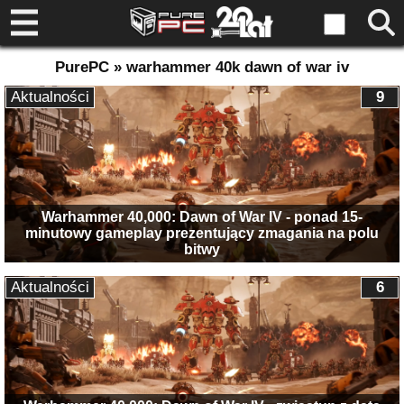
PurePC » warhammer 40k dawn of war iv
Aktualności
9
Warhammer 40,000: Dawn of War IV - ponad 15-
minutowy gameplay prezentujący zmagania na polu
bitwy
Aktualności
6