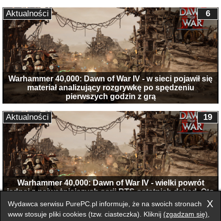
Aktualności
6
Warhammer 40,000: Dawn of War IV - w sieci pojawił się
materiał analizujący rozgrywkę po spędzeniu
pierwszych godzin z grą
Aktualności
19
Warhammer 40,000: Dawn of War IV - wielki powrót
jednej z najważniejszych serii RTS ostatnich dekad. Oto
pierwsza zapowiedź
X
Wydawca serwisu PurePC.pl informuje, że na swoich stronach
www stosuje pliki cookies (tzw. ciasteczka). Kliknij
(zgadzam się)
,