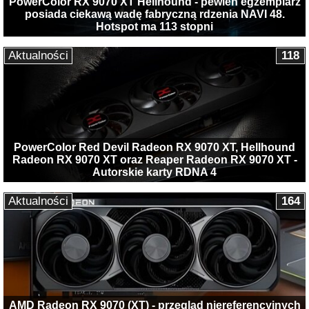
PowerColor RX 9070 XT Hellhound - pewien egzemplarz
posiada ciekawą wadę fabryczną rdzenia NAVI 48.
Hotspot ma 113 stopni
Aktualności
118
PowerColor Red Devil Radeon RX 9070 XT, Hellhound
Radeon RX 9070 XT oraz Reaper Radeon RX 9070 XT -
Autorskie karty RDNA 4
Aktualności
164
AMD Radeon RX 9070 (XT) - przegląd niereferencyjnych