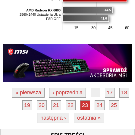
44.5
AMD Radeon RX 6600
2560x1440 Ustawienia Ultra
41.0
FSR OFF
15
30
45
60
« pierwsza
‹ poprzednia
…
17
18
19
20
21
22
23
24
25
następna ›
ostatnia »
- SPIS TREŚCI -