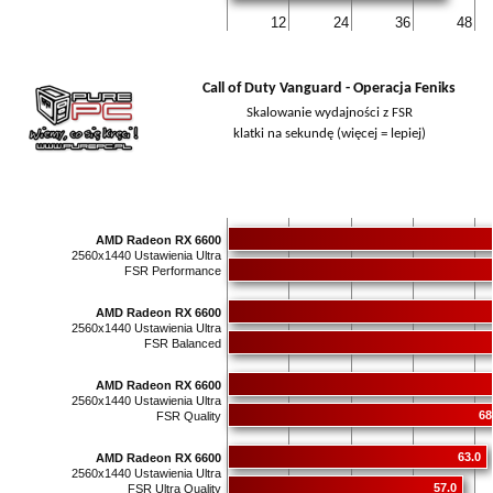
12
24
36
48
Call of Duty Vanguard - Operacja Feniks
Skalowanie wydajności z FSR
klatki na sekundę (więcej = lepiej)
AMD Radeon RX 6600
2560x1440 Ustawienia Ultra
FSR Performance
AMD Radeon RX 6600
2560x1440 Ustawienia Ultra
FSR Balanced
AMD Radeon RX 6600
2560x1440 Ustawienia Ultra
68
FSR Quality
63.0
AMD Radeon RX 6600
2560x1440 Ustawienia Ultra
57.0
FSR Ultra Quality