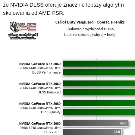
że NVIDIA DLSS oferuje znacznie lepszy algorytm
skalowania od AMD FSR.
Call of Duty Vanguard - Operacja Feniks
Skalowanie wydajności z DLSS
klatki na sekundę (więcej = lepiej)
NVIDIA GeForce RTX 3060
2560x1440 Ustawienia Ultra
DLSS Perfromance
NVIDIA GeForce RTX 3060
2560x1440 Ustawienia Ultra
DLSS Balanced
NVIDIA GeForce RTX 3060
2560x1440 Ustawienia Ultra
DLSS Quality
46.6
NVIDIA GeForce RTX 3060
2560x1440 Ustawienia Ultra
42.0
DLSS OFF