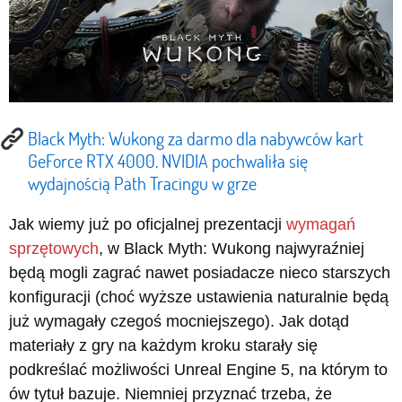
Black Myth: Wukong za darmo dla nabywców kart
GeForce RTX 4000. NVIDIA pochwaliła się
wydajnością Path Tracingu w grze
Jak wiemy już po oficjalnej prezentacji
wymagań
sprzętowych
, w Black Myth: Wukong najwyraźniej
będą mogli zagrać nawet posiadacze nieco starszych
konfiguracji (choć wyższe ustawienia naturalnie będą
już wymagały czegoś mocniejszego). Jak dotąd
materiały z gry na każdym kroku starały się
podkreślać możliwości Unreal Engine 5, na którym to
ów tytuł bazuje. Niemniej przyznać trzeba, że