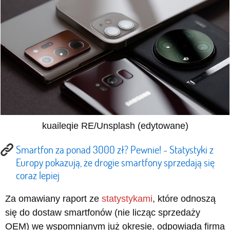
kuaileqie RE/Unsplash (edytowane)
Smartfon za ponad 3000 zł? Pewnie! - Statystyki z
Europy pokazują, że drogie smartfony sprzedają się
coraz lepiej
Za omawiany raport ze
statystykami
, które odnoszą
się do dostaw smartfonów (nie licząc sprzedaży
OEM) we wspomnianym już okresie, odpowiada firma