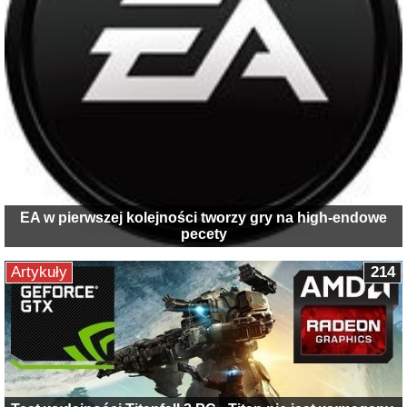
EA w pierwszej kolejności tworzy gry na high-endowe
pecety
Artykuły
214