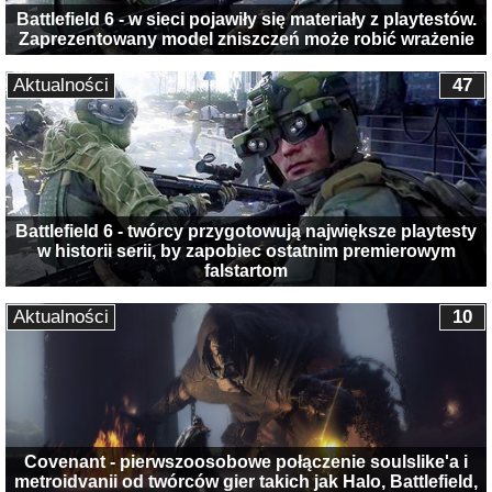
Battlefield 6 - w sieci pojawiły się materiały z playtestów.
Zaprezentowany model zniszczeń może robić wrażenie
Aktualności
47
Battlefield 6 - twórcy przygotowują największe playtesty
w historii serii, by zapobiec ostatnim premierowym
falstartom
Aktualności
10
Covenant - pierwszoosobowe połączenie soulslike'a i
metroidvanii od twórców gier takich jak Halo, Battlefield,