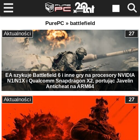
PurePC » battlefield
Aktualności
27
EA szykuje Battlefield 6 i inne gry na procesory NVIDIA
N1/N1X i Qualcomm Snapdragon X2, portując Javelin
Anticheat na ARM64
Aktualności
27