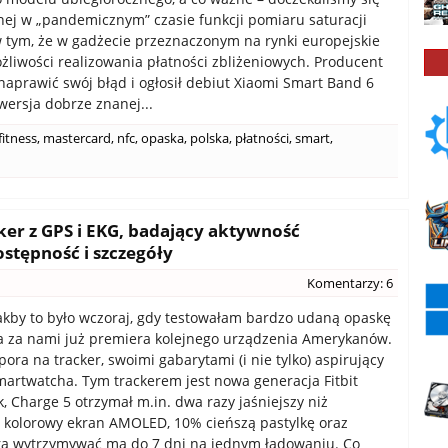
nej w „pandemicznym” czasie funkcji pomiaru saturacji
 tym, że w gadżecie przeznaczonym na rynki europejskie
żliwości realizowania płatności zbliżeniowych. Producent
naprawić swój błąd i ogłosił debiut Xiaomi Smart Band 6
ersja dobrze znanej...
fitness
,
mastercard
,
nfc
,
opaska
,
polska
,
płatności
,
smart
,
acker z GPS i EKG, badający aktywność
stępność i szczegóły
Komentarzy: 6
kby to było wczoraj, gdy testowałam bardzo udaną opaskę
, a za nami już premiera kolejnego urządzenia Amerykanów.
ora na tracker, swoimi gabarytami (i nie tylko) aspirujący
artwatcha. Tym trackerem jest nowa generacja Fitbit
k, Charge 5 otrzymał m.in. dwa razy jaśniejszy niż
 kolorowy ekran AMOLED, 10% cieńszą pastylkę oraz
óra wytrzymywać ma do 7 dni na jednym ładowaniu. Co