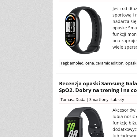
Jeśli od dł
sportową i 
nadarza się
opaskę Smar
funkcji mon
ona zaproje
wiele spers
Tagi:
amoled
,
cena
,
ceramic edition
,
opask
Recenzja opaski Samsung Galax
SpO2. Dobry na trening i na co
Tomasz Duda
|
Smartfony i tablety
Akcesoriów,
lubią nosić
funkcję biżu
dodatkowych
lub ładowan