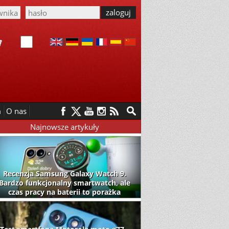
m
O nas
Najnowsze artykuły
Recenzja Samsung Galaxy Watch 9.
Bardzo funkcjonalny smartwatch, ale
czas pracy na baterii to porażka