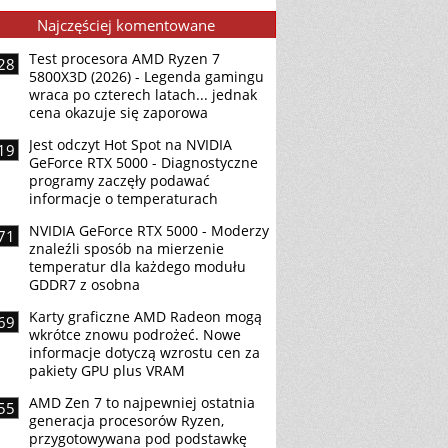
Najczęściej komentowane
Test procesora AMD Ryzen 7
28
5800X3D (2026) - Legenda gamingu
wraca po czterech latach... jednak
cena okazuje się zaporowa
Jest odczyt Hot Spot na NVIDIA
19
GeForce RTX 5000 - Diagnostyczne
programy zaczęły podawać
informacje o temperaturach
NVIDIA GeForce RTX 5000 - Moderzy
71
znaleźli sposób na mierzenie
temperatur dla każdego modułu
GDDR7 z osobna
Karty graficzne AMD Radeon mogą
69
wkrótce znowu podrożeć. Nowe
informacje dotyczą wzrostu cen za
pakiety GPU plus VRAM
AMD Zen 7 to najpewniej ostatnia
55
generacja procesorów Ryzen,
przygotowywana pod podstawkę