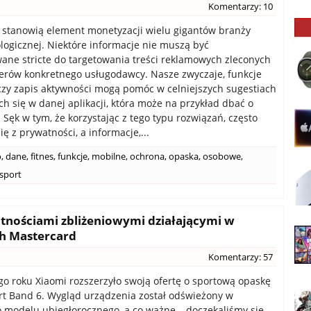
Komentarzy: 10
stanowią element monetyzacji wielu gigantów branży
logicznej. Niektóre informacje nie muszą być
ane stricte do targetowania treści reklamowych zleconych
erów konkretnego usługodawcy. Nasze zwyczaje, funkcje
zy zapis aktywności mogą pomóc w celniejszych sugestiach
ch się w danej aplikacji, która może na przykład dbać o
 Sęk w tym, że korzystając z tego typu rozwiązań, często
ę z prywatności, a informacje,...
o
,
dane
,
fitnes
,
funkcje
,
mobilne
,
ochrona
,
opaska
,
osobowe
,
sport
atnościami zbliżeniowymi działającymi w
ch Mastercard
Komentarzy: 57
o roku Xiaomi rozszerzyło swoją ofertę o sportową opaskę
t Band 6. Wygląd urządzenia został odświeżony w
 modelu ubiegłorocznego, a co ważne – doczekaliśmy się