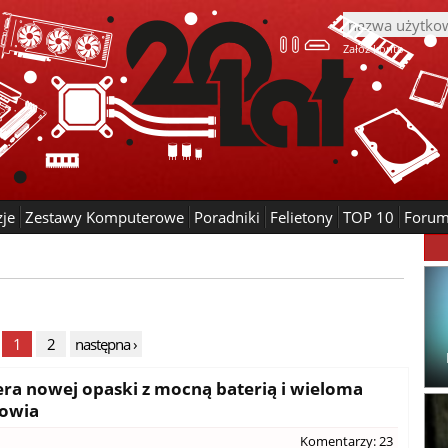
Załóż konto
zje
Zestawy Komputerowe
Poradniki
Felietony
TOP 10
Foru
1
2
następna ›
era nowej opaski z mocną baterią i wieloma
rowia
Komentarzy: 23