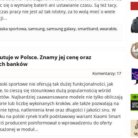
 się o wymianę baterii ani ustawianie czasu. Są też tacy,
czas pracy nie jest aż tak istotny, za to wolą mieć o wiele
i...
aska sportowa
,
samsung
,
samsung galaxy
,
smartband
,
wearable
,
tuje w Polsce. Znamy jej cenę oraz
ych banków
Komentarzy: 17
ski sportowe nie oferują tak dużej funkcjonalności, jak
, to cieszą się stosunkowo dużą popularnością wśród
tów. Najbardziej zaawansowane modele nie tylko obliczają
orie lub liczbę wykonanych kroków, ale także pozwalają na
ie tętna, natlenienia krwi oraz długości i jakości snu. W
ku na polski rynek trafił podstawowy wariant Xiaomi Smart
ziś producent poinformował o wprowadzeniu do oferty
sażonej w moduł...