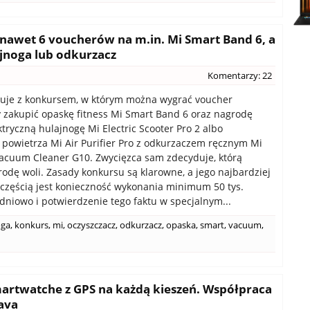
nawet 6 voucherów na m.in. Mi Smart Band 6, a
jnoga lub odkurzacz
Komentarzy: 22
tuje z konkursem, w którym można wygrać voucher
 zakupić opaskę fitness Mi Smart Band 6 oraz nagrodę
ktryczną hulajnogę Mi Electric Scooter Pro 2 albo
 powietrza Mi Air Purifier Pro z odkurzaczem ręcznym Mi
acuum Cleaner G10. Zwycięzca sam zdecyduje, którą
odę woli. Zasady konkursu są klarowne, a jego najbardziej
częścią jest konieczność wykonania minimum 50 tys.
dniowo i potwierdzenie tego faktu w specjalnym...
oga
,
konkurs
,
mi
,
oczyszczacz
,
odkurzacz
,
opaska
,
smart
,
vacuum
,
martwatche z GPS na każdą kieszeń. Współpraca
rava