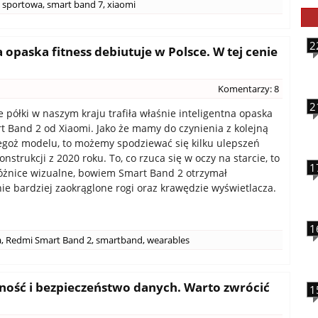
 sportowa
,
smart band 7
,
xiaomi
2
opaska fitness debiutuje w Polsce. W tej cenie
Komentarzy: 8
2
 półki w naszym kraju trafiła właśnie inteligentna opaska
 Band 2 od Xiaomi. Jako że mamy do czynienia z kolejną
egoż modelu, to możemy spodziewać się kilku ulepszeń
strukcji z 2020 roku. To, co rzuca się w oczy na starcie, to
1
óżnice wizualne, bowiem Smart Band 2 otrzymał
e bardziej zaokrąglone rogi oraz krawędzie wyświetlacza.
1
a
,
Redmi Smart Band 2
,
smartband
,
wearables
ność i bezpieczeństwo danych. Warto zwrócić
1