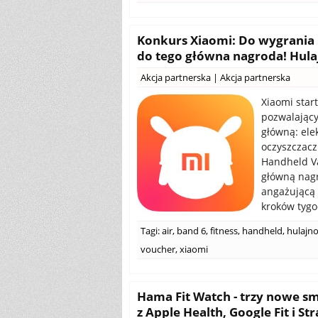
Konkurs Xiaomi: Do wygrania 
do tego główna nagroda! Hula
Akcja partnerska
|
Akcja partnerska
Xiaomi star
pozwalający
główną: ele
oczyszczacz
Handheld V
główną nagr
angażującą 
kroków tygo
Tagi:
air
,
band 6
,
fitness
,
handheld
,
hulajn
voucher
,
xiaomi
Hama Fit Watch - trzy nowe s
z Apple Health, Google Fit i St