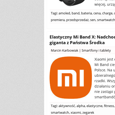
więcej, urz
Tagi:
amoled
,
band
,
bateria
,
cena
,
charge
,
premiera
,
przedsprzedaż
,
sen
,
smartwatc
Elastyczny Mi Band X: Nadchod
giganta z Państwa Środka
Marcin Karbowiak
|
Smartfony i tablety
Xiaomi jest
Mi Band cie
Polsce. Na 
ubieralnego
rzadki. Wsz
działaniu o
nie zastąpi
smartbandów
Tagi:
aktywność
,
alpha
,
elastyczne
,
fitness
,
smartwatch
,
xiaomi
,
zegarek