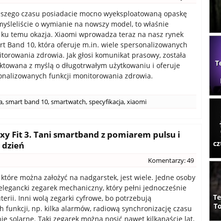
uższego czasu posiadacie mocno wyeksploatowaną opaskę
myśleliście o wymianie na nowszy model, to właśnie
 ku temu okazja. Xiaomi wprowadza teraz na nasz rynek
t Band 10, która oferuje m.in. wiele spersonalizowanych
itorowania zdrowia. Jak głosi komunikat prasowy, została
T
ktowana z myślą o długotrwałym użytkowaniu i oferuje
onalizowanych funkcji monitorowania zdrowia.
a
,
smart band 10
,
smartwatch
,
specyfikacja
,
xiaomi
y Fit 3. Tani smartband z pomiarem pulsu i
cz
 dzień
Komentarzy: 49
 które można założyć na nadgarstek, jest wiele. Jedne osoby
 elegancki zegarek mechaniczny, który pełni jednocześnie
Te
terii. Inni wolą zegarki cyfrowe, bo potrzebują
To
 funkcji, np. kilka alarmów, radiową synchronizację czasu
ie solarne. Taki zegarek można nosić nawet kilkanaście lat,