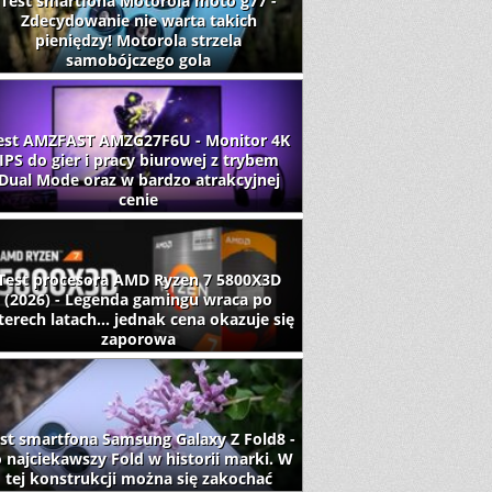
Test smartfona Motorola moto g77 -
Zdecydowanie nie warta takich
pieniędzy! Motorola strzela
samobójczego gola
est AMZFAST AMZG27F6U - Monitor 4K
IPS do gier i pracy biurowej z trybem
Dual Mode oraz w bardzo atrakcyjnej
cenie
Test procesora AMD Ryzen 7 5800X3D
(2026) - Legenda gamingu wraca po
terech latach... jednak cena okazuje się
zaporowa
st smartfona Samsung Galaxy Z Fold8 -
 najciekawszy Fold w historii marki. W
tej konstrukcji można się zakochać