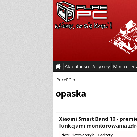
Aktualności
Artykuły
Mini-recen
PurePC.pl
opaska
Xiaomi Smart Band 10 - premi
funkcjami monitorowania zd
Piotr Piwowarczyk
|
Gadżety