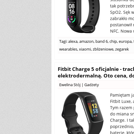
tak potrzeb
SpO2. Sęk w
zabrakło mo
postanowił 
NFC. Nowa w
Tagi:
alexa
,
amazon
,
band 6
,
chip
,
europa
,
wearables
,
xiaomi
,
zbliżeniowe
,
zegarek
Fitbit Charge 5 oficjalnie - tr
elektrodermalną. Oto cena, do
Ewelina Stój
|
Gadżety
Pamiętam ja
Fitbit Luxe
Tym razem p
do miana sm
Charge. I ta
poprzednio,
baterię, kt