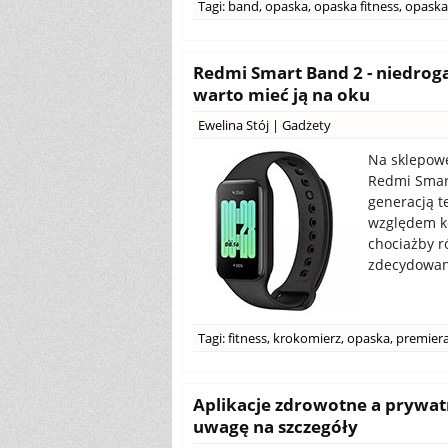
Tagi:
band
,
opaska
,
opaska fitness
,
opaska
Redmi Smart Band 2 - niedroga 
warto mieć ją na oku
Ewelina Stój
|
Gadżety
Na sklepowe
Redmi Smart
generacją t
względem kon
chociażby r
zdecydowani
Tagi:
fitness
,
krokomierz
,
opaska
,
premier
Aplikacje zdrowotne a prywat
uwagę na szczegóły