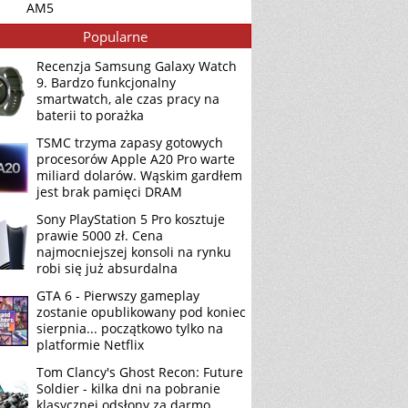
AM5
Popularne
Recenzja Samsung Galaxy Watch
9. Bardzo funkcjonalny
smartwatch, ale czas pracy na
baterii to porażka
TSMC trzyma zapasy gotowych
procesorów Apple A20 Pro warte
miliard dolarów. Wąskim gardłem
jest brak pamięci DRAM
Sony PlayStation 5 Pro kosztuje
prawie 5000 zł. Cena
najmocniejszej konsoli na rynku
robi się już absurdalna
GTA 6 - Pierwszy gameplay
zostanie opublikowany pod koniec
sierpnia... początkowo tylko na
platformie Netflix
Tom Clancy's Ghost Recon: Future
Soldier - kilka dni na pobranie
klasycznej odsłony za darmo.