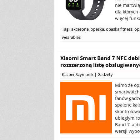
nie martwiąc
dla których 
więcej funkcj
Tagi:
akcesoria
,
opaska
,
opaska fitness
,
op
wearables
Xiaomi Smart Band 7 NFC debiu
rozszerzoną listę obsługiwan
Kacper Szymanik
|
Gadżety
Mimo że opa
smartwatche
fanów gadże
spalone kal
skontrolowan
ubiegłym ro
Band 7, a d
wersji wypo