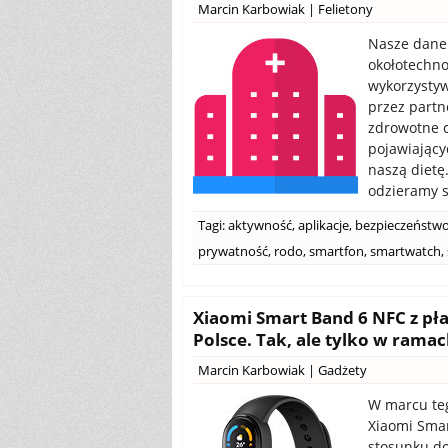
Marcin Karbowiak
|
Felietony
Nasze dane 
okołotechno
wykorzystyw
przez partn
zdrowotne c
pojawiający
naszą dietę.
odzieramy si
Tagi:
aktywność
,
aplikacje
,
bezpieczeństw
prywatność
,
rodo
,
smartfon
,
smartwatch
,
Xiaomi Smart Band 6 NFC z pł
Polsce. Tak, ale tylko w rama
Marcin Karbowiak
|
Gadżety
W marcu teg
Xiaomi Smar
stosunku do