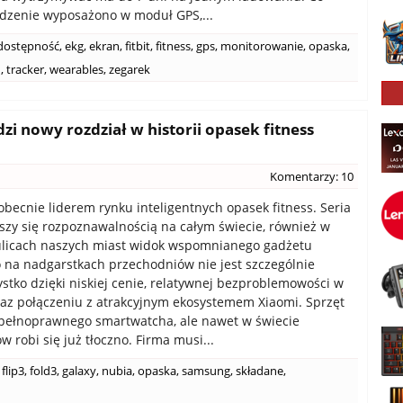
ądzenie wyposażono w moduł GPS,...
dostępność
,
ekg
,
ekran
,
fitbit
,
fitness
,
gps
,
monitorowanie
,
opaska
,
h
,
tracker
,
wearables
,
zegarek
zi nowy rozdział w historii opasek fitness
Komentarzy: 10
 obecnie liderem rynku inteligentnych opasek fitness. Seria
szy się rozpoznawalnością na całym świecie, również w
ulicach naszych miast widok wspomnianego gadżetu
 na nadgarstkach przechodniów nie jest szczególnie
ystko dzięki niskiej cenie, relatywnej bezproblemowości w
raz połączeniu z atrakcyjnym ekosystemem Xiaomi. Sprzęt
 pełnoprawnego smartwatcha, ale nawet w świecie
 robi się już tłoczno. Firma musi...
flip3
,
fold3
,
galaxy
,
nubia
,
opaska
,
samsung
,
składane
,