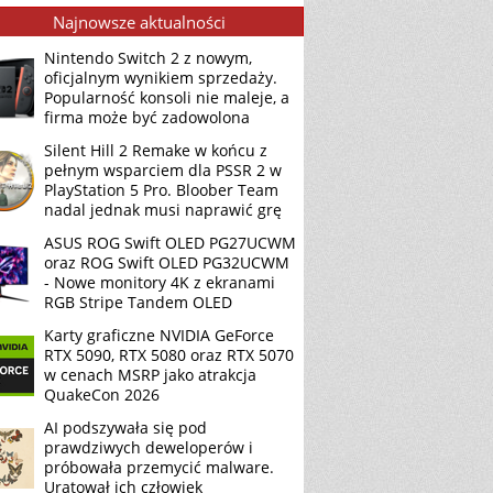
Najnowsze aktualności
Nintendo Switch 2 z nowym,
oficjalnym wynikiem sprzedaży.
Popularność konsoli nie maleje, a
firma może być zadowolona
Silent Hill 2 Remake w końcu z
pełnym wsparciem dla PSSR 2 w
PlayStation 5 Pro. Bloober Team
nadal jednak musi naprawić grę
ASUS ROG Swift OLED PG27UCWM
oraz ROG Swift OLED PG32UCWM
- Nowe monitory 4K z ekranami
RGB Stripe Tandem OLED
Karty graficzne NVIDIA GeForce
RTX 5090, RTX 5080 oraz RTX 5070
w cenach MSRP jako atrakcja
QuakeCon 2026
AI podszywała się pod
prawdziwych deweloperów i
próbowała przemycić malware.
Uratował ich człowiek