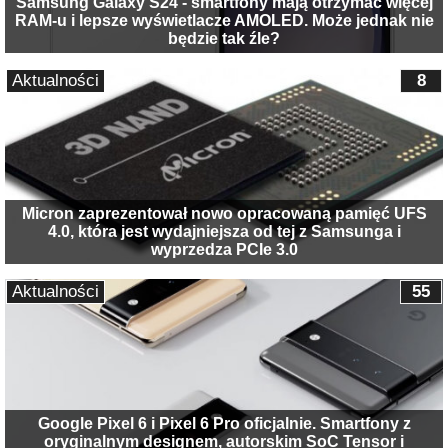
Samsung Galaxy S24 - smartfony mają otrzymać więcej
RAM-u i lepsze wyświetlacze AMOLED. Może jednak nie
będzie tak źle?
Aktualności
8
Micron zaprezentował nowo opracowaną pamięć UFS
4.0, która jest wydajniejsza od tej z Samsunga i
wyprzedza PCIe 3.0
Aktualności
55
Google Pixel 6 i Pixel 6 Pro oficjalnie. Smartfony z
oryginalnym designem, autorskim SoC Tensor i