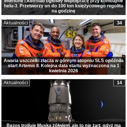
Interlune i Astrolab ogłosiły współpracę przy kombajnie
helu-3. Przetworzy on do 100 ton księżycowego regolitu
na godzinę
Aktualności
34
Awaria uszczelki złącza w górnym stopniu SLS opóźniła
start Artemis II. Kolejna data startu wyznaczona na 1
kwietnia 2026
Aktualności
14
Bezos trolluje Muska żółwiem, ale to nie żart, gdyż ma