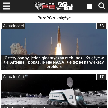
PurePC » księżyc
Aktualności
53
Cztery osoby, jeden gigantyczny rachunek i Księżyc w
tle. Artemis II pokazuje siłę NASA, ale też jej największy
problem
Aktualności
17