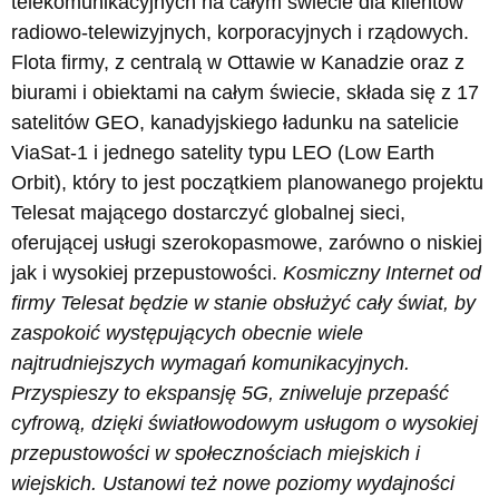
telekomunikacyjnych na całym świecie dla klientów
radiowo-telewizyjnych, korporacyjnych i rządowych.
Flota firmy, z centralą w Ottawie w Kanadzie oraz z
biurami i obiektami na całym świecie, składa się z 17
satelitów GEO, kanadyjskiego ładunku na satelicie
ViaSat-1 i jednego satelity typu LEO (Low Earth
Orbit), który to jest początkiem planowanego projektu
Telesat mającego dostarczyć globalnej sieci,
oferującej usługi szerokopasmowe, zarówno o niskiej
jak i wysokiej przepustowości.
Kosmiczny Internet od
firmy Telesat będzie w stanie obsłużyć cały świat, by
zaspokoić występujących obecnie wiele
najtrudniejszych wymagań komunikacyjnych.
Przyspieszy to ekspansję 5G, zniweluje przepaść
cyfrową, dzięki światłowodowym usługom o wysokiej
przepustowości w społecznościach miejskich i
wiejskich. Ustanowi też nowe poziomy wydajności