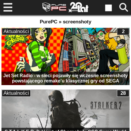
PurePC » screenshoty
Aktualności
2
Jet Set Radio - w sieci pojawiły się wczesne screenshoty
powstającego remake'u klasycznej gry od SEGA
Aktualności
28