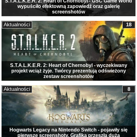
S.T.A.L.K.E.R. 2: Heart of Chornobyl - GSC Game World
wypuściło efektowną zapowiedź oraz galerię
screenshotów
Aktualności
18
S.T.A.L.K.E.R. 2: Heart of Chernobyl - wyczekiwany
projekt wciąż żyje. Twórcy prezentują odświeżony
zestaw screenshotów
Aktualności
8
Hogwarts Legacy na Nintendo Switch - pojawiły się
pierwsze screenshoty. Grafika przeszła dużą