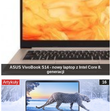
ASUS VivoBook S14 - nowy laptop z Intel Core 8.
generacji
Artykuły
16