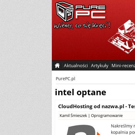
Aktualności
Artykuły
Mini-recen
PurePC.pl
intel optane
CloudHosting od nazwa.pl - Tes
Kamil Śmieszek
|
Oprogramowanie
Nakreślmy n
kopalnia po