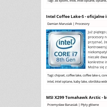
Tagi:
3d xpoint
,
intel
,
intel optane
,
optane
,
Intel Coffee Lake-S - oficjal
Damian Marusiak
|
Procesory
Już piątego
procesory n
przyznać, ż
kontrowersj
niekompatyb
niecałe dwa
konkretne i
Można się z 
Tagi:
chipset
,
coffee lake
,
coffee lake-s
,
cor
intel
,
intel optane
,
kaby lake
,
obróbka wid
MSI X299 Tomahawk Arctic - bi
Przemysław Banasiak
|
Płyty główne