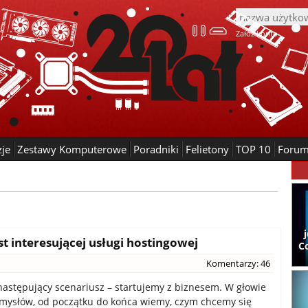
Załóż konto
zje
Zestawy Komputerowe
Poradniki
Felietony
TOP 10
Foru
t interesującej usługi hostingowej
C
Komentarzy: 46
astępujący scenariusz – startujemy z biznesem. W głowie
mysłów, od początku do końca wiemy, czym chcemy się