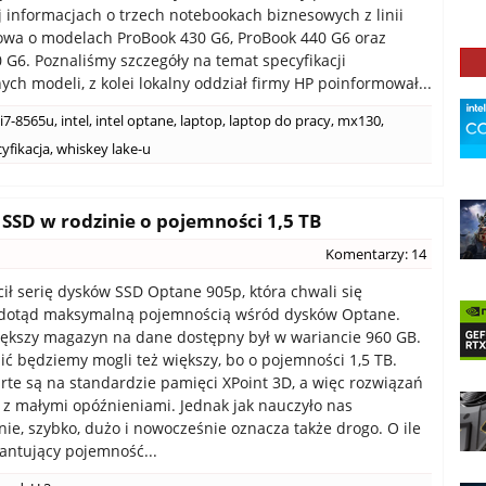
j informacjach o trzech notebookach biznesowych z linii
wa o modelach ProBook 430 G6, ProBook 440 G6 oraz
 G6. Poznaliśmy szczegóły na temat specyfikacji
ych modeli, z kolei lokalny oddział firmy HP poinformował...
i7-8565u
,
intel
,
intel optane
,
laptop
,
laptop do pracy
,
mx130
,
yfikacja
,
whiskey lake-u
 SSD w rodzinie o pojemności 1,5 TB
Komentarzy: 14
cił serię dysków SSD Optane 905p, która chwali się
 dotąd maksymalną pojemnością wśród dysków Optane.
ększy magazyn na dane dostępny był w wariancie 960 GB.
ić będziemy mogli też większy, bo o pojemności 1,5 TB.
arte są na standardzie pamięci XPoint 3D, a więc rozwiązań
 z małymi opóźnieniami. Jednak jak nauczyło nas
ie, szybko, dużo i nowocześnie oznacza także drogo. O ile
ntujący pojemność...