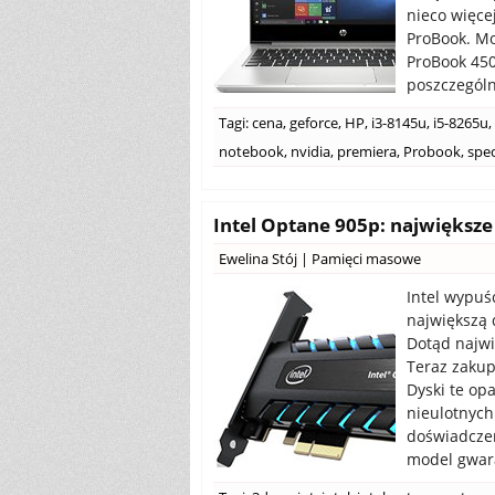
nieco więce
ProBook. Mo
ProBook 450
poszczególn
Tagi:
cena
,
geforce
,
HP
,
i3-8145u
,
i5-8265u
,
notebook
,
nvidia
,
premiera
,
Probook
,
spec
Intel Optane 905p: największe
Ewelina Stój
|
Pamięci masowe
Intel wypuś
największą
Dotąd najwi
Teraz zakup
Dyski te op
nieulotnych
doświadczen
model gwara