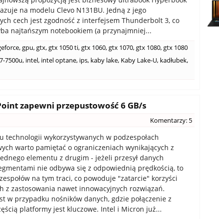
bazuje na modelu Clevo N131BU. Jedną z jego
ych cech jest zgodność z interfejsem Thunderbolt 3, co
yba najtańszym notebookiem (a przynajmniej...
geforce
,
gpu
,
gtx
,
gtx 1050 ti
,
gtx 1060
,
gtx 1070
,
gtx 1080
,
gtx 1080
i7-7500u
,
intel
,
intel optane
,
ips
,
kaby lake
,
Kaby Lake-U
,
kadłubek
,
XPoint zapewni przepustowość 6 GB/s
Komentarzy: 5
u technologii wykorzystywanych w podzespołach
ch warto pamiętać o ograniczeniach wynikających z
jednego elementu z drugim - jeżeli przesył danych
gmentami nie odbywa się z odpowiednią prędkością, to
zespołów na tym traci, co powoduje "zatarcie" korzyści
h z zastosowania nawet innowacyjnych rozwiązań.
st w przypadku nośników danych, gdzie połączenie z
ęścią platformy jest kluczowe. Intel i Micron już...