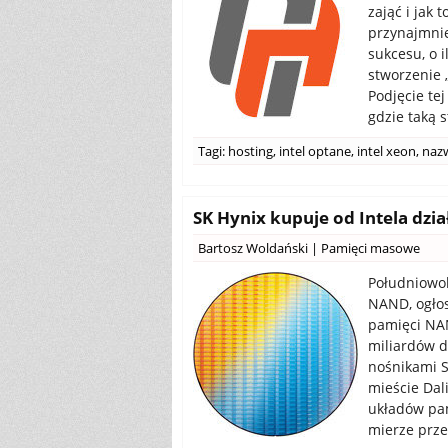
zająć i jak
przynajmnie
sukcesu, o 
stworzenie 
Podjęcie tej
gdzie taką s
Tagi:
hosting
,
intel optane
,
intel xeon
,
nazw
SK Hynix kupuje od Intela dzi
Bartosz Woldański
|
Pamięci masowe
Południowok
NAND, ogłos
pamięci NAN
miliardów d
nośnikami S
mieście Dal
układów pam
mierze prze