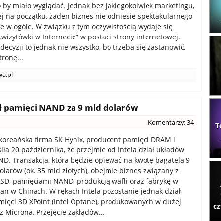
 to by miało wyglądać. Jednak bez jakiegokolwiek marketingu,
j na początku, żaden biznes nie odniesie spektakularnego
ile w ogóle. W związku z tym oczywistością wydaje się
„wizytówki w Internecie” w postaci strony internetowej.
 decyzji to jednak nie wszystko, bo trzeba się zastanowić,
tronę...
a.pl
ał pamięci NAND za 9 mld dolarów
Komentarzy: 34
T
oreańska firma SK Hynix, producent pamięci DRAM i
iła 20 października, że przejmie od Intela dział układów
D. Transakcja, która będzie opiewać na kwotę bagatela 9
olarów (ok. 35 mld złotych), obejmie biznes związany z
SD, pamięciami NAND, produkcją wafli oraz fabrykę w
ian w Chinach. W rękach Intela pozostanie jednak dział
ięci 3D XPoint (Intel Optane), produkowanych w dużej
cz
z Microna. Przejęcie zakładów...