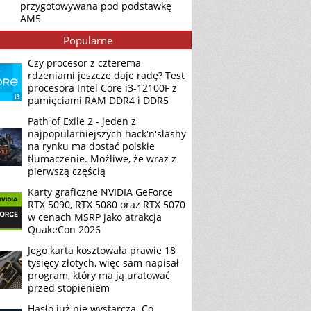
przygotowywana pod podstawkę
AM5
Popularne
Czy procesor z czterema
rdzeniami jeszcze daje radę? Test
procesora Intel Core i3-12100F z
pamięciami RAM DDR4 i DDR5
Path of Exile 2 - jeden z
najpopularniejszych hack'n'slashy
na rynku ma dostać polskie
tłumaczenie. Możliwe, że wraz z
pierwszą częścią
Karty graficzne NVIDIA GeForce
RTX 5090, RTX 5080 oraz RTX 5070
w cenach MSRP jako atrakcja
QuakeCon 2026
Jego karta kosztowała prawie 18
tysięcy złotych, więc sam napisał
program, który ma ją uratować
przed stopieniem
Hasło już nie wystarcza. Co