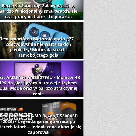
Recenzja Samsung Galaxy Watch 9.
Bardzo funkcjonalny smartwatch, ale
czas pracy na baterii to porażka
Test smartfona Motorola moto g77 -
Zdecydowanie nie warta takich
pieniędzy! Motorola strzela
samobójczego gola
est AMZFAST AMZG27F6U - Monitor 4K
IPS do gier i pracy biurowej z trybem
Dual Mode oraz w bardzo atrakcyjnej
cenie
Test procesora AMD Ryzen 7 5800X3D
(2026) - Legenda gamingu wraca po
terech latach... jednak cena okazuje się
zaporowa