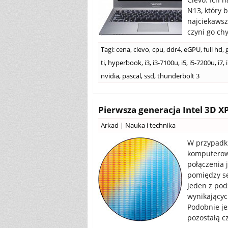
N13, który 
najciekawsz
czyni go ch
Tagi:
cena
,
clevo
,
cpu
,
ddr4
,
eGPU
,
full hd
,
ti
,
hyperbook
,
i3
,
i3-7100u
,
i5
,
i5-7200u
,
i7
,
nvidia
,
pascal
,
ssd
,
thunderbolt 3
Pierwsza generacja Intel 3D 
Arkad
|
Nauka i technika
W przypadk
komputerowy
połączenia 
pomiędzy se
jeden z pod
wynikającyc
Podobnie je
pozostałą cz