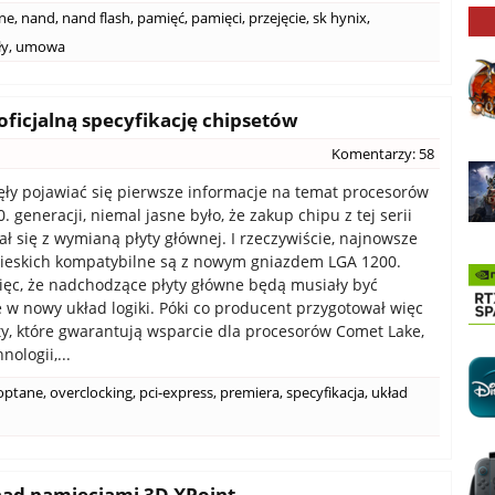
ane
,
nand
,
nand flash
,
pamięć
,
pamięci
,
przejęcie
,
sk hynix
,
ły
,
umowa
 oficjalną specyfikację chipsetów
Komentarzy: 58
ły pojawiać się pierwsze informacje na temat procesorów
0. generacji, niemal jasne było, że zakup chipu z tej serii
ał się z wymianą płyty głównej. I rzeczywiście, najnowsze
ieskich kompatybilne są z nowym gniazdem LGA 1200.
więc, że nadchodzące płyty główne będą musiały być
w nowy układ logiki. Póki co producent przygotował więc
y, które gwarantują wsparcie dla procesorów Comet Lake,
ologii,...
 optane
,
overclocking
,
pci-express
,
premiera
,
specyfikacja
,
układ
nad pamięciami 3D XPoint