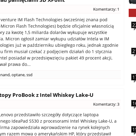
Komentarzy: 1
t venture IM Flash Technologies (wcześniej znana pod
2
-Micron Flash Technologies) będzie oficjalnie własnością
óry za kwotę 1,5 miliarda dolarów wykupuje wszystkie
ela. Micron ogłosił zamiar wykupu udziałów Intela w IM
ologies już w październiku ubiegłego roku, jednak zgodnie
2
 firm musiał czekać z podjęciem działań do 1 stycznia
ntel posiadał w przedsięwzięciu pakiet 49 procent akcji,
awał prawa do...
nand
,
optane
,
ssd
1
topy ProBook z Intel Whiskey Lake-U
1
Komentarzy: 3
Lenovo przedstawiło szczegóły dotyczące laptopa
nego IdeaPad S530 z procesorami Intel Whiskey Lake-U, a
 firma zapowiedziała wprowadzenie na rynek kolejnych
1
Tym razem mowa o amerykańskim HP, który przedstawił