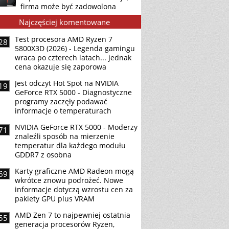
firma może być zadowolona
Najczęściej komentowane
Test procesora AMD Ryzen 7
28
5800X3D (2026) - Legenda gamingu
wraca po czterech latach... jednak
cena okazuje się zaporowa
Jest odczyt Hot Spot na NVIDIA
19
GeForce RTX 5000 - Diagnostyczne
programy zaczęły podawać
informacje o temperaturach
NVIDIA GeForce RTX 5000 - Moderzy
71
znaleźli sposób na mierzenie
temperatur dla każdego modułu
GDDR7 z osobna
Karty graficzne AMD Radeon mogą
69
wkrótce znowu podrożeć. Nowe
informacje dotyczą wzrostu cen za
pakiety GPU plus VRAM
AMD Zen 7 to najpewniej ostatnia
55
generacja procesorów Ryzen,