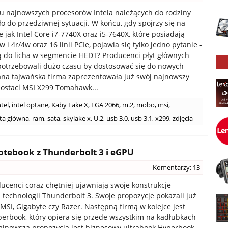
 najnowszych procesorów Intela należących do rodziny
ło do przedziwnej sytuacji. W końcu, gdy spojrzy się na
 jak Intel Core i7-7740X oraz i5-7640X, które posiadają
w i 4r/4w oraz 16 linii PCIe, pojawia się tylko jedno pytanie -
ą do licha w segmencie HEDT? Producenci płyt głównych
potrzebowali dużo czasu by dostosować się do nowych
ana tajwańska firma zaprezentowała już swój najnowszy
ostaci MSI X299 Tomahawk...
ntel
,
intel optane
,
Kaby Lake X
,
LGA 2066
,
m.2
,
mobo
,
msi
,
ta główna
,
ram
,
sata
,
skylake x
,
U.2
,
usb 3.0
,
usb 3.1
,
x299
,
zdjęcia
tebook z Thunderbolt 3 i eGPU
Komentarzy: 13
ducenci coraz chętniej ujawniają swoje konstrukcje
 technologii Thunderbolt 3. Swoje propozycje pokazali już
 MSI, Gigabyte czy Razer. Następną firmą w kolejce jest
erbook, który opiera się przede wszystkim na kadłubkach
najnowszą propozycją jest biznesowy ultrabook Hyperbook