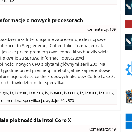
ssd
,
U.2
ne informacje o nowych procesorach
Komentarzy: 139
 października Intel oficjalnie zaprezentuje desktopowe
ależące do 8-ej generacji Coffee Lake. Trzeba jednak
e jeszcze przed premierą owe jednostki wzbudziły wiele
i, głównie za sprawą informacji dotyczących
ilności nowych CPU z płytami głównymi serii 200. Na
 tygodnie przed premierą, Intel oficjalnie zaprezentował
nformacje dotyczące desktopowych układów Coffee Lake-S.
nich dowiedzieć m.in. specyfikacji...
e
,
gry
,
i3
,
i3-8100
,
i3-8350k
,
i5
,
i5-8400
,
i5-8600k
,
i7
,
i7-8700
,
i7-8700k
,
eo
,
premiera
,
specyfikacja
,
wydajność
,
z370
ała piękność dla Intel Core X
Komentarzy: 19