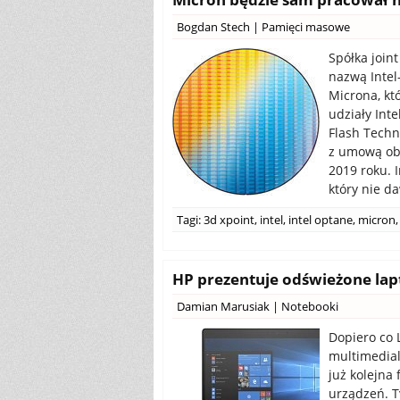
Bogdan Stech
|
Pamięci masowe
Spółka join
nazwą Intel
Microna, kt
udziały Int
Flash Techn
z umową obu
2019 roku. I
który nie d
Tagi:
3d xpoint
,
intel
,
intel optane
,
micron
,
HP prezentuje odświeżone lap
Damian Marusiak
|
Notebooki
Dopiero co 
multimedial
już kolejna
urządzeń. 