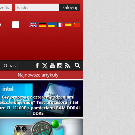
m
O nas
Najnowsze artykuły
Czy procesor z czterema rdzeniami
jeszcze daje radę? Test procesora Intel
ore i3-12100F z pamięciami RAM DDR4 i
DDR5