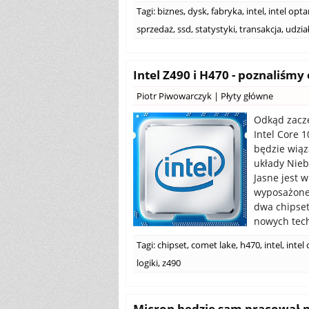
Tagi:
biznes
,
dysk
,
fabryka
,
intel
,
intel opt
sprzedaż
,
ssd
,
statystyki
,
transakcja
,
udzia
Intel Z490 i H470 - poznaliśmy
Piotr Piwowarczyk
|
Płyty główne
Odkąd zaczę
Intel Core 1
będzie wiąz
układy Nieb
Jasne jest 
wyposażone 
dwa chipset
nowych techn
Tagi:
chipset
,
comet lake
,
h470
,
intel
,
intel
logiki
,
z490
Micron będzie sam pracował 