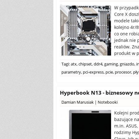
W przypadku
Core X dosz
modele takie
kolejno 4r/8
co one robi
jednak nie 
realiów. Zn
produkt w p
Tagi:
atx
,
chipset
,
ddr4
,
gaming
,
gniazdo
,
i
parametry
,
pci-express
,
pcie
,
procesor
,
pły
Hyperbook N13 - biznesowy no
Damian Marusiak
|
Notebooki
Kolejni pro
bazujące na
m.in. ASUS,
rodzimy Hyp
Clevo. Ich 