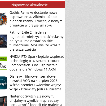
Najnowsze aktualności
Gothic Remake dostanie nowe
usprawnienia. Alkimia luźno o
planach rozwoju, więcej o nowym
projekcie w przyszłym roku
Path of Exile 2 - jeden z
najpopularniejszych hack'n'slashy
na rynku ma dostać polskie
tłumaczenie. Możliwe, że wraz z
pierwszą częścią
NVIDIA RTX Spark będzie wspierać
technologię RTX Neural Texture
Compression. Obsługa została
dodana dla Windows 11 ARM
Disney+ - filmowe i serialowe
nowości VOD na sierpień 2026.
Wśród premier Gwiezdne wojny:
Wizje - Dziewiąty Jedi i Futurama
Nintendo Switch 2 z nowym,
oficjalnym wynikiem sprzedaży.
Popularność konsoli nie maleje, a