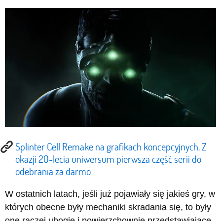
Splinter Cell Remake na grafikach koncepcyjnych. Z
okazji 20-lecia uniwersum pierwsza część serii do
odebrania za darmo
W ostatnich latach, jeśli już pojawiały się jakieś gry, w
których obecne były mechaniki skradania się, to były
one raczej ubogie i powierzchownie przedstawiające