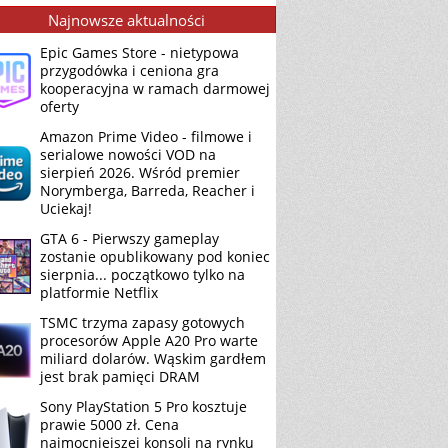
Najnowsze aktualności
Epic Games Store - nietypowa
przygodówka i ceniona gra
kooperacyjna w ramach darmowej
oferty
Amazon Prime Video - filmowe i
serialowe nowości VOD na
sierpień 2026. Wśród premier
Norymberga, Barreda, Reacher i
Uciekaj!
GTA 6 - Pierwszy gameplay
zostanie opublikowany pod koniec
sierpnia... początkowo tylko na
platformie Netflix
TSMC trzyma zapasy gotowych
procesorów Apple A20 Pro warte
miliard dolarów. Wąskim gardłem
jest brak pamięci DRAM
Sony PlayStation 5 Pro kosztuje
prawie 5000 zł. Cena
najmocniejszej konsoli na rynku