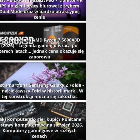
est AMZFAST AMZG27F6U - Monitor 4K
IPS do gier i pracy biurowej z trybem
Dual Mode oraz w bardzo atrakcyjnej
cenie
Test procesora AMD Ryzen 7 5800X3D
(2026) - Legenda gamingu wraca po
terech latach... jednak cena okazuje się
zaporowa
st smartfona Samsung Galaxy Z Fold8 -
 najciekawszy Fold w historii marki. W
tej konstrukcji można się zakochać
aki komputer do gier kupić? Polecane
estawy komputerowe na sierpień 2026.
Komputery gamingowe w różnych
cenach