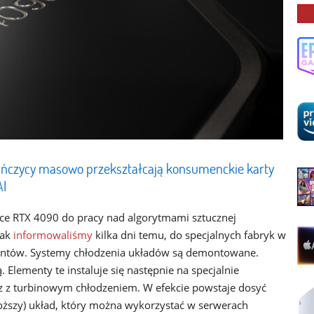
ińczycy masowo przekształcają konsumenckie karty
AI
e RTX 4090 do pracy nad algorytmami sztucznej
Jak
informowaliśmy
kilka dni temu, do specjalnych fabryk w
centów. Systemy chłodzenia układów są demontowane.
Elementy te instaluje się następnie na specjalnie
z z turbinowym chłodzeniem. W efekcie powstaje dosyć
oższy) układ, który można wykorzystać w serwerach