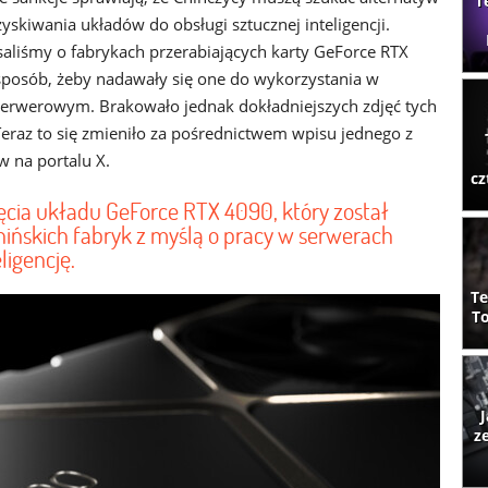
T
yskiwania układów do obsługi sztucznej inteligencji.
aliśmy o fabrykach przerabiających karty GeForce RTX
sposób, żeby nadawały się one do wykorzystania w
erwerowym. Brakowało jednak dokładniejszych zdjęć tych
 Teraz to się zmieniło za pośrednictwem wpisu jednego z
 na portalu X.
cz
cia układu GeForce RTX 4090, który został
ińskich fabryk z myślą o pracy w serwerach
ligencję.
Te
To
J
z