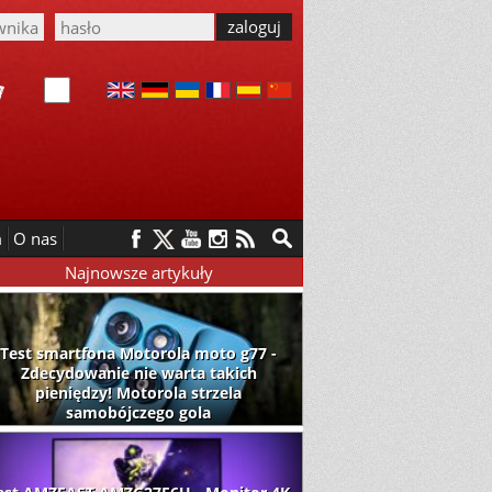
m
O nas
Najnowsze artykuły
Test smartfona Motorola moto g77 -
Zdecydowanie nie warta takich
pieniędzy! Motorola strzela
samobójczego gola