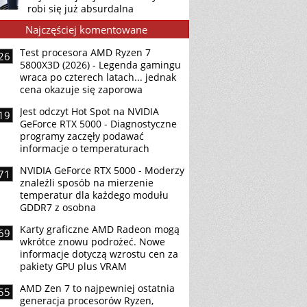
robi się już absurdalna
Najczęściej komentowane
Test procesora AMD Ryzen 7
26
5800X3D (2026) - Legenda gamingu
wraca po czterech latach... jednak
cena okazuje się zaporowa
Jest odczyt Hot Spot na NVIDIA
19
GeForce RTX 5000 - Diagnostyczne
programy zaczęły podawać
informacje o temperaturach
NVIDIA GeForce RTX 5000 - Moderzy
71
znaleźli sposób na mierzenie
temperatur dla każdego modułu
GDDR7 z osobna
Karty graficzne AMD Radeon mogą
69
wkrótce znowu podrożeć. Nowe
informacje dotyczą wzrostu cen za
pakiety GPU plus VRAM
AMD Zen 7 to najpewniej ostatnia
55
generacja procesorów Ryzen,