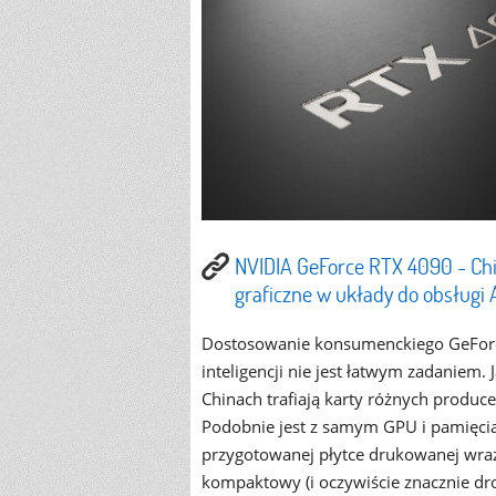
NVIDIA GeForce RTX 4090 - Ch
graficzne w układy do obsługi 
Dostosowanie konsumenckiego GeForc
inteligencji nie jest łatwym zadaniem. 
Chinach trafiają karty różnych produ
Podobnie jest z samym GPU i pamięcią. 
przygotowanej płytce drukowanej wra
kompaktowy (i oczywiście znacznie dr