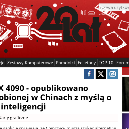
Załóż konto
zje
Zestawy Komputerowe
Poradniki
Felietony
TOP 10
Foru
X 4090 - opublikowano
robionej w Chinach z myślą o
inteligencji
Karty graficzne
 sankcje sprawiają, że Chińczycy muszą szukać alternatyw