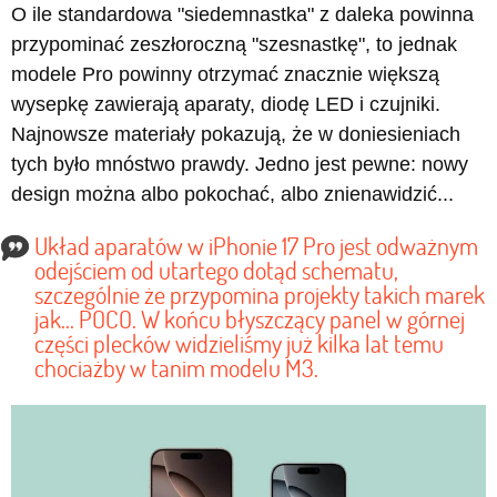
O ile standardowa "siedemnastka" z daleka powinna
przypominać zeszłoroczną "szesnastkę", to jednak
modele Pro powinny otrzymać znacznie większą
wysepkę zawierają aparaty, diodę LED i czujniki.
Najnowsze materiały pokazują, że w doniesieniach
tych było mnóstwo prawdy. Jedno jest pewne: nowy
design można albo pokochać, albo znienawidzić...
Układ aparatów w iPhonie 17 Pro jest odważnym
odejściem od utartego dotąd schematu,
szczególnie że przypomina projekty takich marek
jak... POCO. W końcu błyszczący panel w górnej
części plecków widzieliśmy już kilka lat temu
chociażby w tanim modelu M3.