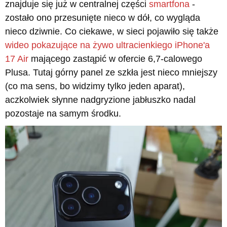
znajduje się już w centralnej części
smartfona
-
zostało ono przesunięte nieco w dół, co wygląda
nieco dziwnie. Co ciekawe, w sieci pojawiło się także
wideo pokazujące na żywo ultracienkiego iPhone'a
17 Air
mającego zastąpić w ofercie 6,7-calowego
Plusa. Tutaj górny panel ze szkła jest nieco mniejszy
(co ma sens, bo widzimy tylko jeden aparat),
aczkolwiek słynne nadgryzione jabłuszko nadal
pozostaje na samym środku.