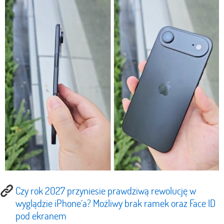
Czy rok 2027 przyniesie prawdziwą rewolucję w
wyglądzie iPhone’a? Możliwy brak ramek oraz Face ID
pod ekranem