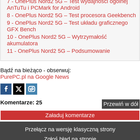
7 - OnePlus Nord2 5G – Test wydajności ogólnej
AnTuTu i PCMark for Android
8 - OnePlus Nord2 5G – Test procesora Geekbench
9 - OnePlus Nord2 5G – Test układu graficznego
GFX Bench
10 - OnePlus Nord2 5G – Wytrzymałość
akumulatora
11 - OnePlus Nord2 5G – Podsumowanie
Bądź na bieżąco - obserwuj:
PurePC.pl na Google News
Komentarze: 25
Przewiń w dół
Załaduj komentarze
Przełącz na wersję klasyczną strony
Zgłoś błąd na stronie