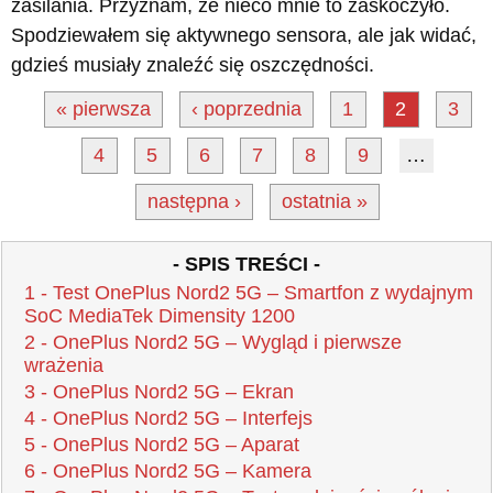
zasilania. Przyznam, że nieco mnie to zaskoczyło.
Spodziewałem się aktywnego sensora, ale jak widać,
gdzieś musiały znaleźć się oszczędności.
« pierwsza
‹ poprzednia
1
2
3
4
5
6
7
8
9
…
następna ›
ostatnia »
- SPIS TREŚCI -
1 - Test OnePlus Nord2 5G – Smartfon z wydajnym
SoC MediaTek Dimensity 1200
2 - OnePlus Nord2 5G – Wygląd i pierwsze
wrażenia
3 - OnePlus Nord2 5G – Ekran
4 - OnePlus Nord2 5G – Interfejs
5 - OnePlus Nord2 5G – Aparat
6 - OnePlus Nord2 5G – Kamera