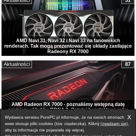
Aktualności
51
AMD Navi 31, Navi 32 i Navi 33 na fanowskich
renderach. Tak mogą prezentować się układy zasilające
Radeony RX 7000
Aktualności
87
AMD Radeon RX 7000 - poznaliśmy wstępną datę
premiery układów RDNA 3. Ostatni kwartał tego roku
będzie niezwykle gorący
X
Wydawca serwisu PurePC.pl informuje, że na swoich stronach
www stosuje pliki cookies (tzw. ciasteczka). Kliknij
(zgadzam się)
,
aby ta informacja nie pojawiała się więcej.
Przełącz na wersję klasyczną strony