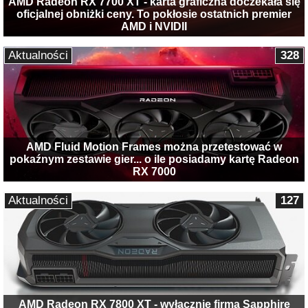
AMD Radeon RX 7700 XT - karta graficzna doczekała się
oficjalnej obniżki ceny. To pokłosie ostatnich premier
AMD i NVIDII
Aktualności
328
AMD Fluid Motion Frames można przetestować w
pokaźnym zestawie gier... o ile posiadamy kartę Radeon
RX 7000
Aktualności
127
AMD Radeon RX 7800 XT - wyłącznie firma Sapphire