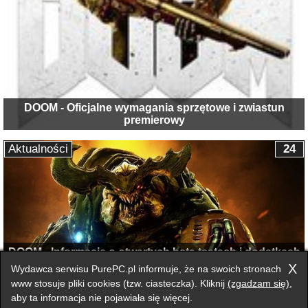
DOOM - Oficjalne wymagania sprzętowe i zwiastun
premierowy
Aktualności
24
DOOM - Informacje o otwartych beta testach i dodatkach
DLC
X
Wydawca serwisu PurePC.pl informuje, że na swoich stronach
www stosuje pliki cookies (tzw. ciasteczka). Kliknij
(zgadzam się)
,
aby ta informacja nie pojawiała się więcej.
Przełącz na wersję klasyczną strony