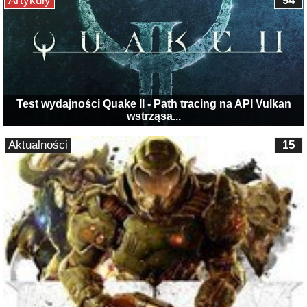
Artykuły
94
Test wydajności Quake II - Path tracing na API Vulkan
wstrząsa...
Aktualności
15