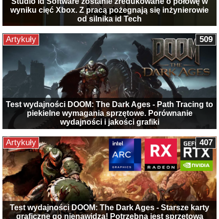
Studio id Software zostanie zredukowane o połowę w
wyniku cięć Xbox. Z pracą pożegnają się inżynierowie
od silnika id Tech
Artykuły
509
Test wydajności DOOM: The Dark Ages - Path Tracing to
piekielne wymagania sprzętowe. Porównanie
wydajności i jakości grafiki
Artykuły
407
Test wydajności DOOM: The Dark Ages - Starsze karty
graficzne go nienawidzą! Potrzebna jest sprzętowa