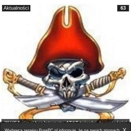
Aktualności
63
W USA piraci bez Internetu. AT&T twierdzi, że wcześniej
ostrzegał
X
Wydawca serwisu PurePC.pl informuje, że na swoich stronach