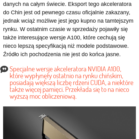
danych na całym świecie. Eksport tego akceleratora
do Chin jest od pewnego czasu oficjalnie zakazany,
jednak wciąż możliwe jest jego kupno na tamtejszym
rynku. W ostatnim czasie w sprzedaży pojawiły się
także interesujące wersje A100, które cechują się
nieco lepszą specyfikacją niż modele podstawowe.
Źródło ich pochodzenia nie jest do końca jasne.
Specjalne wersje akceleratora NVIDIA A100,
które wypłynęły ostatnio na rynku chińskim,
posiadają większą liczbę rdzeni CUDA, a niektóre
także więcej pamięci. Przekłada się to na nieco
wyższą moc obliczeniową.