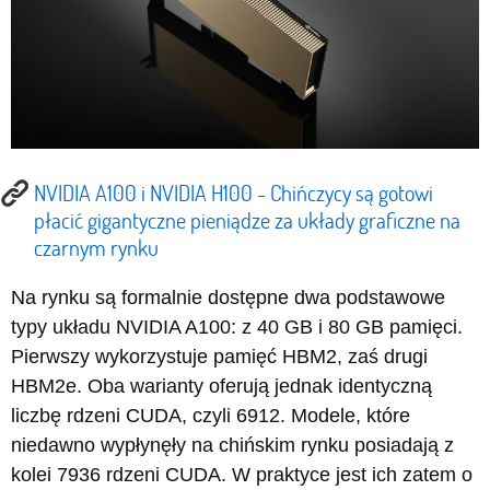
NVIDIA A100 i NVIDIA H100 - Chińczycy są gotowi
płacić gigantyczne pieniądze za układy graficzne na
czarnym rynku
Na rynku są formalnie dostępne dwa podstawowe
typy układu NVIDIA A100: z 40 GB i 80 GB pamięci.
Pierwszy wykorzystuje pamięć HBM2, zaś drugi
HBM2e. Oba warianty oferują jednak identyczną
liczbę rdzeni CUDA, czyli 6912. Modele, które
niedawno wypłynęły na chińskim rynku posiadają z
kolei 7936 rdzeni CUDA. W praktyce jest ich zatem o