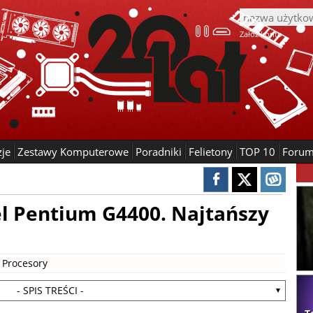
Załóż konto
zje
Zestawy Komputerowe
Poradniki
Felietony
TOP 10
Foru
el Pentium G4400. Najtańszy
|
Procesory
- SPIS TREŚCI -