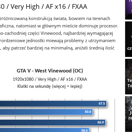
T
 / Very High / AF x16 / FXAA
ę zróżnicowaną konstrukcją świata, bowiem na terenach
 graficzna, natomiast w głównym mieście dominuje procesor.
o-zachodniej części Vinewood, najbardziej wymagającej
erordzeniowe jednostki miewają problemy z utrzymaniem
 aby patrzeć bardziej na minimalną, aniżeli średnią ilość
cz
GTA V - West Vinewood (OC)
1920x1080 / Very High / AF x16 / FXAA
Te
To
Klatki na sekundę (więcej = lepiej)
67.5
60.0
J
z
66.9
58.0