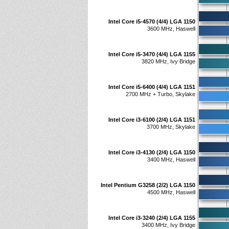
Intel Core i5-4570 (4/4) LGA 1150
3600 MHz, Haswell
Intel Core i5-3470 (4/4) LGA 1155
3820 MHz, Ivy Bridge
Intel Core i5-6400 (4/4) LGA 1151
2700 MHz + Turbo, Skylake
Intel Core i3-6100 (2/4) LGA 1151
3700 MHz, Skylake
Intel Core i3-4130 (2/4) LGA 1150
3400 MHz, Haswell
Intel Pentium G3258 (2/2) LGA 1150
4500 MHz, Haswell
Intel Core i3-3240 (2/4) LGA 1155
3400 MHz, Ivy Bridge