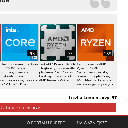
93
97
139
Test procesora Intel Core
Test AMD Ryzen 5 8400F
Test procesora AMD
5-12600K - Piąte
- Najtańszy procesor dla
Ryzen 5 7500F -
urodziny pierwszej
platformy AM5. Czy jest
Najbardziej opłacalny
hybrydy Intela.
bardziej opłacalny od
procesor dla platformy
e
Porównanie wydajności
AMD Ryzen 5 7500F?
AM5. Idealny do tanich
RAM DDR4 i DDR5
zestawów gamingowych
Liczba komentarzy: 97
Załaduj komentarze
O PORTALU PUREPC
NAJWAŻNIEJSZE