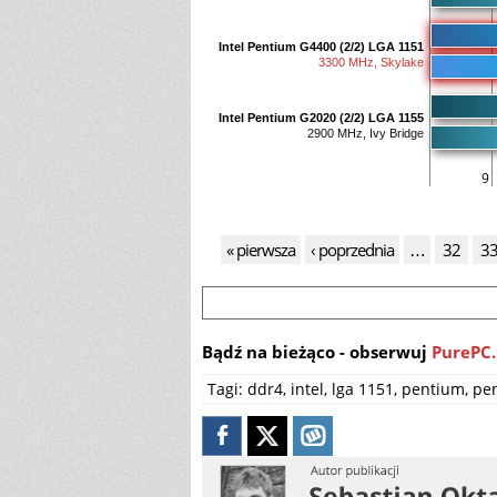
Intel Pentium G4400 (2/2) LGA 1151
3300 MHz, Skylake
Intel Pentium G2020 (2/2) LGA 1155
2900 MHz, Ivy Bridge
9
« pierwsza
‹ poprzednia
…
32
3
Bądź na bieżąco - obserwuj
PurePC.
Tagi:
ddr4
,
intel
,
lga 1151
,
pentium
,
pe