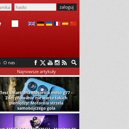
m
O nas
Najnowsze artykuły
Test smartfona Motorola moto g77 -
Zdecydowanie nie warta takich
pieniędzy! Motorola strzela
samobójczego gola