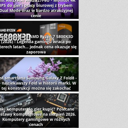
est AMZFAST AMZG27F6U - Monitor 4K
IPS do gier i pracy biurowej z trybem
Dual Mode oraz w bardzo atrakcyjnej
cenie
Test procesora AMD Ryzen 7 5800X3D
(2026) - Legenda gamingu wraca po
terech latach... jednak cena okazuje się
zaporowa
st smartfona Samsung Galaxy Z Fold8 -
 najciekawszy Fold w historii marki. W
tej konstrukcji można się zakochać
aki komputer do gier kupić? Polecane
estawy komputerowe na sierpień 2026.
Komputery gamingowe w różnych
cenach