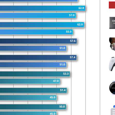
62.8
57.0
62.0
55.0
57.6
51.0
57.4
51.0
53.3
47.0
51.4
45.0
50.8
45.0