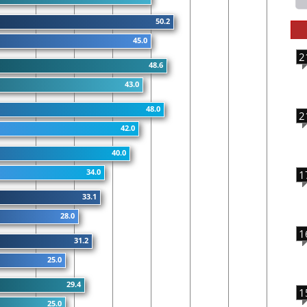
50.2
45.0
2
48.6
43.0
48.0
2
42.0
40.0
34.0
1
33.1
28.0
1
31.2
25.0
29.4
1
25.0