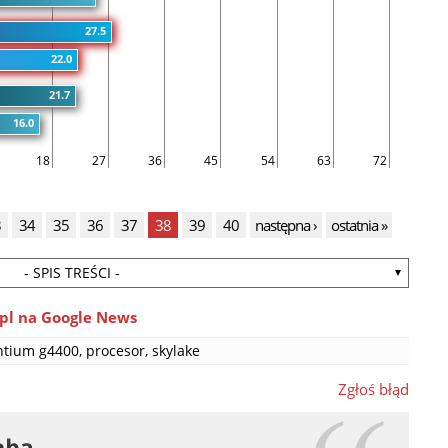
27.5
22.0
21.7
16.0
18
27
36
45
54
63
72
3
34
35
36
37
38
39
40
następna ›
ostatnia »
- SPIS TREŚCI -
pl na Google News
ntium g4400
,
procesor
,
skylake
Zgłoś błąd