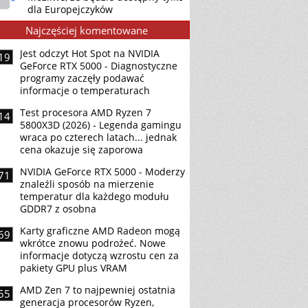
dla Europejczyków
Najczęściej komentowane
Jest odczyt Hot Spot na NVIDIA
19
GeForce RTX 5000 - Diagnostyczne
programy zaczęły podawać
informacje o temperaturach
Test procesora AMD Ryzen 7
14
5800X3D (2026) - Legenda gamingu
wraca po czterech latach... jednak
cena okazuje się zaporowa
NVIDIA GeForce RTX 5000 - Moderzy
71
znaleźli sposób na mierzenie
temperatur dla każdego modułu
GDDR7 z osobna
Karty graficzne AMD Radeon mogą
69
wkrótce znowu podrożeć. Nowe
informacje dotyczą wzrostu cen za
pakiety GPU plus VRAM
AMD Zen 7 to najpewniej ostatnia
55
generacja procesorów Ryzen,