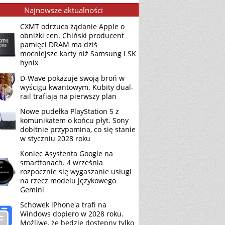
Najnowsze aktualności
CXMT odrzuca żądanie Apple o
obniżki cen. Chiński producent
pamięci DRAM ma dziś
mocniejsze karty niż Samsung i SK
hynix
D-Wave pokazuje swoją broń w
wyścigu kwantowym. Kubity dual-
rail trafiają na pierwszy plan
Nowe pudełka PlayStation 5 z
komunikatem o końcu płyt. Sony
dobitnie przypomina, co się stanie
w styczniu 2028 roku
Koniec Asystenta Google na
smartfonach. 4 września
rozpocznie się wygaszanie usługi
na rzecz modelu językowego
Gemini
Schowek iPhone'a trafi na
Windows dopiero w 2028 roku.
Możliwe, że będzie dostępny tylko