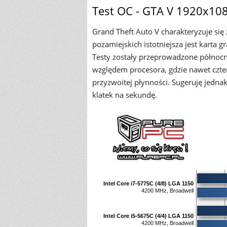
Test OC - GTA V 1920x1080
Grand Theft Auto V charakteryzuje si
pozamiejskich istotniejsza jest karta
Testy zostały przeprowadzone północn
względem procesora, gdzie nawet czt
przyzwoitej płynności. Sugeruję jednak,
klatek na sekundę.
Intel Core i7-5775C (4/8) LGA 1150
4200 MHz, Broadwell
Intel Core i5-5675C (4/4) LGA 1150
4200 MHz, Broadwell