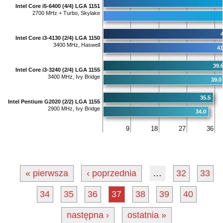
Intel Core i5-6400 (4/4) LGA 1151
2700 MHz + Turbo, Skylake
4
Intel Core i3-4130 (2/4) LGA 1150
3400 MHz, Haswell
41
39.
Intel Core i3-3240 (2/4) LGA 1155
3400 MHz, Ivy Bridge
39.0
35.5
Intel Pentium G2020 (2/2) LGA 1155
2900 MHz, Ivy Bridge
34.0
9
18
27
36
« pierwsza
‹ poprzednia
…
32
33
34
35
36
37
38
39
40
następna ›
ostatnia »