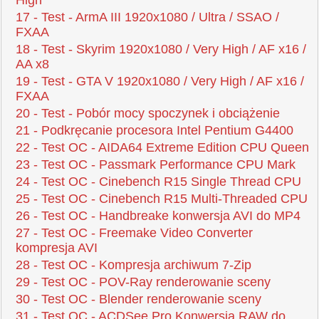
High
17 - Test - ArmA III 1920x1080 / Ultra / SSAO /
FXAA
18 - Test - Skyrim 1920x1080 / Very High / AF x16 /
AA x8
19 - Test - GTA V 1920x1080 / Very High / AF x16 /
FXAA
20 - Test - Pobór mocy spoczynek i obciążenie
21 - Podkręcanie procesora Intel Pentium G4400
22 - Test OC - AIDA64 Extreme Edition CPU Queen
23 - Test OC - Passmark Performance CPU Mark
24 - Test OC - Cinebench R15 Single Thread CPU
25 - Test OC - Cinebench R15 Multi-Threaded CPU
26 - Test OC - Handbreake konwersja AVI do MP4
27 - Test OC - Freemake Video Converter
kompresja AVI
28 - Test OC - Kompresja archiwum 7-Zip
29 - Test OC - POV-Ray renderowanie sceny
30 - Test OC - Blender renderowanie sceny
31 - Test OC - ACDSee Pro Konwersja RAW do