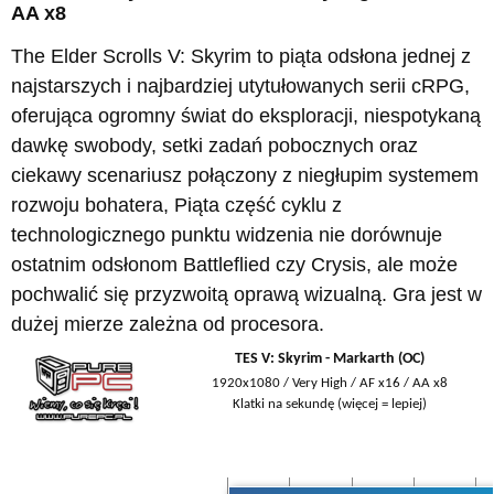
AA x8
The Elder Scrolls V: Skyrim to piąta odsłona jednej z
najstarszych i najbardziej utytułowanych serii cRPG,
oferująca ogromny świat do eksploracji, niespotykaną
dawkę swobody, setki zadań pobocznych oraz
ciekawy scenariusz połączony z niegłupim systemem
rozwoju bohatera, Piąta część cyklu z
technologicznego punktu widzenia nie dorównuje
ostatnim odsłonom Battleflied czy Crysis, ale może
pochwalić się przyzwoitą oprawą wizualną. Gra jest w
dużej mierze zależna od procesora.
TES V: Skyrim - Markarth (OC)
1920x1080 / Very High / AF x16 / AA x8
Klatki na sekundę (więcej = lepiej)