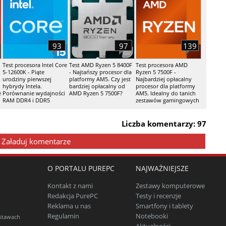
93
97
139
Test procesora Intel Core
Test AMD Ryzen 5 8400F
Test procesora AMD
5-12600K - Piąte
- Najtańszy procesor dla
Ryzen 5 7500F -
urodziny pierwszej
platformy AM5. Czy jest
Najbardziej opłacalny
hybrydy Intela.
bardziej opłacalny od
procesor dla platformy
e
Porównanie wydajności
AMD Ryzen 5 7500F?
AM5. Idealny do tanich
RAM DDR4 i DDR5
zestawów gamingowych
Liczba komentarzy: 97
Załaduj komentarze
O PORTALU PUREPC
NAJWAŻNIEJSZE
Kontakt z nami
Zestawy komputerowe
Redakcja PurePC
Testy i recenzje
Reklama u nas
Smartfony i tablety
Regulamin
Notebooki
estawach