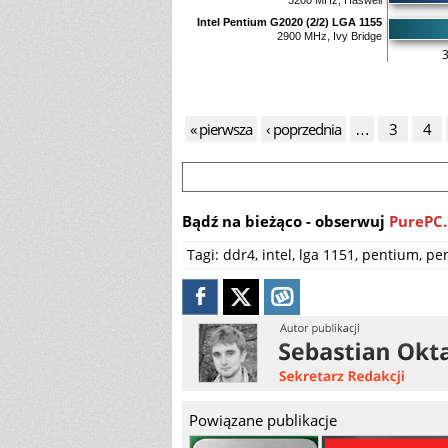
3200 MHz, Haswell
Intel Pentium G2020 (2/2) LGA 1155
2900 MHz, Ivy Bridge
« pierwsza
‹ poprzednia
…
3
4
Bądź na bieżąco - obserwuj
PurePC.
Tagi:
ddr4
,
intel
,
lga 1151
,
pentium
,
pe
Powiązane publikacje