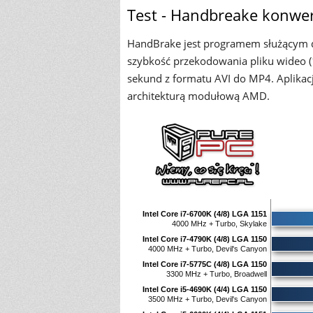
Test - Handbreake konwe
HandBrake jest programem służącym 
szybkość przekodowania pliku wideo (
sekund z formatu AVI do MP4. Aplikacj
architekturą modułową AMD.
Intel Core i7-6700K (4/8) LGA 1151
4000 MHz + Turbo, Skylake
Intel Core i7-4790K (4/8) LGA 1150
4000 MHz + Turbo, Devil's Canyon
Intel Core i7-5775C (4/8) LGA 1150
3300 MHz + Turbo, Broadwell
Intel Core i5-4690K (4/4) LGA 1150
3500 MHz + Turbo, Devil's Canyon