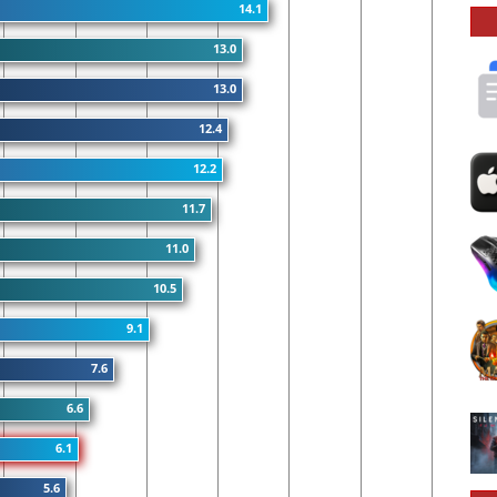
14.1
13.0
13.0
12.4
12.2
11.7
11.0
10.5
9.1
7.6
6.6
6.1
5.6