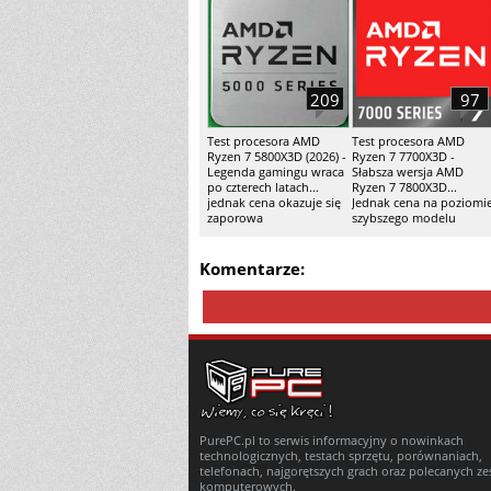
209
97
Test procesora AMD
Test procesora AMD
Ryzen 7 5800X3D (2026) -
Ryzen 7 7700X3D -
Legenda gamingu wraca
Słabsza wersja AMD
po czterech latach...
Ryzen 7 7800X3D...
jednak cena okazuje się
Jednak cena na poziomi
zaporowa
szybszego modelu
Komentarze:
PurePC.pl to serwis informacyjny o nowinkach
technologicznych, testach sprzętu, porównaniach,
telefonach, najgorętszych grach oraz polecanych z
komputerowych.