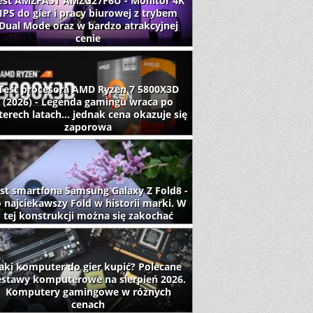
est AMZFAST AMZG27F6U - Monitor 4K
IPS do gier i pracy biurowej z trybem
Dual Mode oraz w bardzo atrakcyjnej
cenie
Test procesora AMD Ryzen 7 5800X3D
(2026) - Legenda gamingu wraca po
terech latach... jednak cena okazuje się
zaporowa
st smartfona Samsung Galaxy Z Fold8 -
 najciekawszy Fold w historii marki. W
tej konstrukcji można się zakochać
aki komputer do gier kupić? Polecane
estawy komputerowe na sierpień 2026.
Komputery gamingowe w różnych
cenach