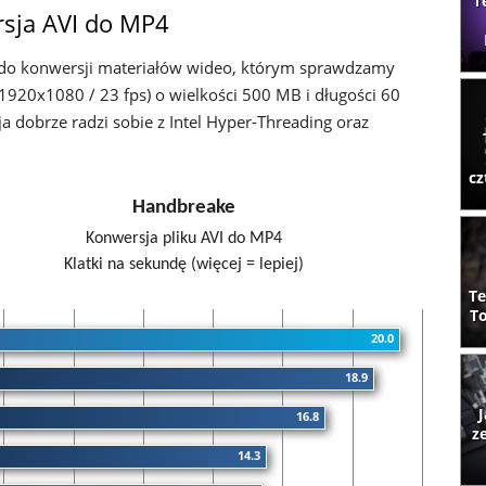
T
rsja AVI do MP4
do konwersji materiałów wideo, którym sprawdzamy
1920x1080 / 23 fps) o wielkości 500 MB i długości 60
a dobrze radzi sobie z Intel Hyper-Threading oraz
cz
Handbreake
Konwersja pliku AVI do MP4
Klatki na sekundę (więcej = lepiej)
Te
To
20.0
18.9
J
16.8
z
14.3