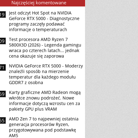
Najczęściej komentowane
Jest odczyt Hot Spot na NVIDIA
19
GeForce RTX 5000 - Diagnostyczne
programy zaczęły podawać
informacje o temperaturach
Test procesora AMD Ryzen 7
09
5800X3D (2026) - Legenda gamingu
wraca po czterech latach... jednak
cena okazuje się zaporowa
NVIDIA GeForce RTX 5000 - Moderzy
71
znaleźli sposób na mierzenie
temperatur dla każdego modułu
GDDR7 z osobna
Karty graficzne AMD Radeon mogą
69
wkrótce znowu podrożeć. Nowe
informacje dotyczą wzrostu cen za
pakiety GPU plus VRAM
AMD Zen 7 to najpewniej ostatnia
55
generacja procesorów Ryzen,
przygotowywana pod podstawkę
AM5