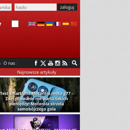
m
O nas
Najnowsze artykuły
Test smartfona Motorola moto g77 -
Zdecydowanie nie warta takich
pieniędzy! Motorola strzela
samobójczego gola