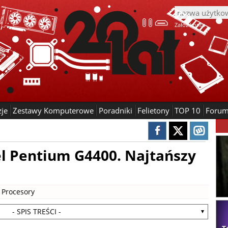
Załóż konto
zje
Zestawy Komputerowe
Poradniki
Felietony
TOP 10
Foru
el Pentium G4400. Najtańszy
|
Procesory
- SPIS TREŚCI -