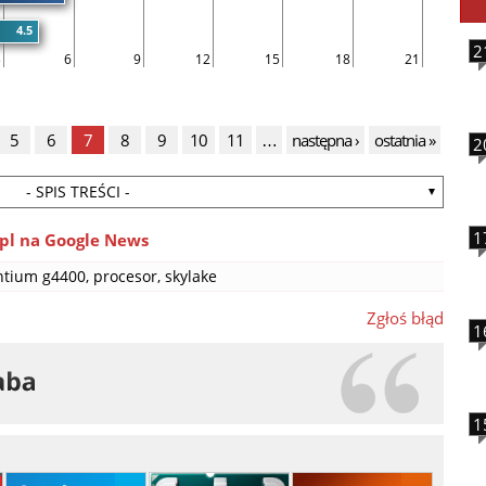
4.5
2
3
6
9
12
15
18
21
5
6
7
8
9
10
11
…
następna ›
ostatnia »
2
- SPIS TREŚCI -
1
pl na Google News
ntium g4400
,
procesor
,
skylake
Zgłoś błąd
1
1