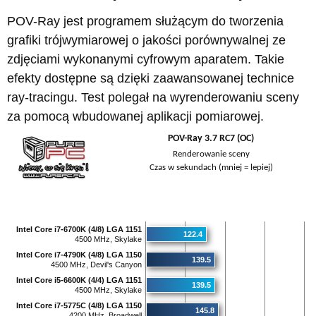
POV-Ray jest programem służącym do tworzenia
grafiki trójwymiarowej o jakości porównywalnej ze
zdjęciami wykonanymi cyfrowym aparatem. Takie
efekty dostępne są dzięki zaawansowanej technice
ray-tracingu. Test polegał na wyrenderowaniu sceny
za pomocą wbudowanej aplikacji pomiarowej.
POV-Ray 3.7 RC7 (OC)
Renderowanie sceny
Czas w sekundach (mniej = lepiej)
Intel Core i7-6700K (4/8) LGA 1151
122.4
4500 MHz, Skylake
Intel Core i7-4790K (4/8) LGA 1150
139.5
4500 MHz, Devil's Canyon
Intel Core i5-6600K (4/4) LGA 1151
139.5
4500 MHz, Skylake
Intel Core i7-5775C (4/8) LGA 1150
145.8
4200 MHz, Broadwell