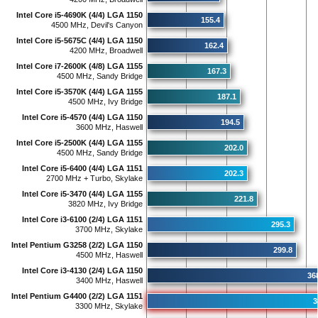
Intel Core i5-4690K (4/4) LGA 1150
155.4
4500 MHz, Devil's Canyon
Intel Core i5-5675C (4/4) LGA 1150
162.4
4200 MHz, Broadwell
Intel Core i7-2600K (4/8) LGA 1155
167.3
4500 MHz, Sandy Bridge
Intel Core i5-3570K (4/4) LGA 1155
187.1
4500 MHz, Ivy Bridge
Intel Core i5-4570 (4/4) LGA 1150
194.5
3600 MHz, Haswell
Intel Core i5-2500K (4/4) LGA 1155
202.0
4500 MHz, Sandy Bridge
Intel Core i5-6400 (4/4) LGA 1151
202.3
2700 MHz + Turbo, Skylake
Intel Core i5-3470 (4/4) LGA 1155
221.8
3820 MHz, Ivy Bridge
Intel Core i3-6100 (2/4) LGA 1151
295.3
3700 MHz, Skylake
Intel Pentium G3258 (2/2) LGA 1150
299.8
4500 MHz, Haswell
Intel Core i3-4130 (2/4) LGA 1150
36
3400 MHz, Haswell
Intel Pentium G4400 (2/2) LGA 1151
3
3300 MHz, Skylake