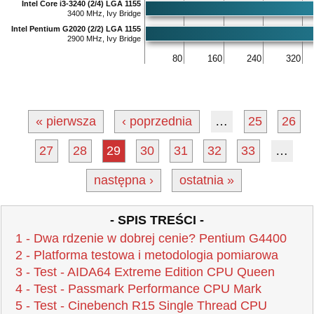
Intel Core i3-3240 (2/4) LGA 1155
3400 MHz, Ivy Bridge
Intel Pentium G2020 (2/2) LGA 1155
2900 MHz, Ivy Bridge
80
160
240
320
« pierwsza
‹ poprzednia
…
25
26
27
28
29
30
31
32
33
…
następna ›
ostatnia »
- SPIS TREŚCI -
1 - Dwa rdzenie w dobrej cenie? Pentium G4400
2 - Platforma testowa i metodologia pomiarowa
3 - Test - AIDA64 Extreme Edition CPU Queen
4 - Test - Passmark Performance CPU Mark
5 - Test - Cinebench R15 Single Thread CPU