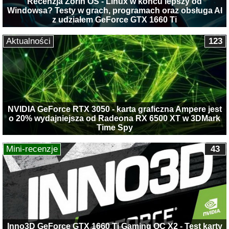
Recenzja Zorin OS - Linux w końcu lepszy od
Windowsa? Testy w grach, programach oraz obsługa AI
z udziałem GeForce GTX 1660 Ti
Aktualności
123
NVIDIA GeForce RTX 3050 - karta graficzna Ampere jest
o 20% wydajniejsza od Radeona RX 6500 XT w 3DMark
Time Spy
Mini-recenzje
43
Inno3D GeForce GTX 1660 Ti Gaming OC X2 - Test karty