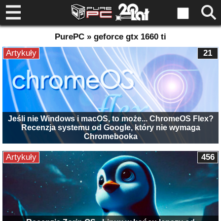
PurePC » geforce gtx 1660 ti
Artykuły
21
Jeśli nie Windows i macOS, to może... ChromeOS Flex?
Recenzja systemu od Google, który nie wymaga
Chromebooka
Artykuły
456