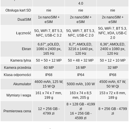
4.0
Obsługa kart SD
nie
nie
nie
1x nanoSIM +
2x nanoSIM +
2x nanoSIM +
DualSIM
eSIM
eSIM
eSIM
5G, WiFi 7, BT 5.3,
5G, WiFi 7, BT 5.3,
5G, WiFi 7, BT 5.3,
Łączność
NFC, IrDA, USB-C
NFC, USB-C 3.2
NFC, USB-C 2.0
2.0
6,67", pOLED,
6,7", AMOLED,
6,36", AMOLED,
Ekran
1080 x 2400 px,
3216 x 1440 px,
2400 x 1080 px,
165 Hz
120 Hz
120 Hz
Kamera tylna
50 + 50 + 12 MP
50 + 48 + 32 MP
50 + 12 + 10 MP
Kamera przednia
60 MP
16 MP
32 MP
Klasa odporności
IP68
IP64
IP68
4600 mAh, 125 W,
4500 mAh, 67 W,
Akumulator
5000 mAh, 100 W
15 W Qi
50 W Qi
161 x 74 x 7 mm,
163 x 74 x 8,5
153 x 72 x 8 mm,
Wymiary i waga
199 g
mm, 205 g
189 g
8 + 128 GB - 4199
12 + 256 GB -
zł
8 + 256 GB - 4799
Premierowa cena
4799 zł
16 + 256 GB -
zł
4599 zł