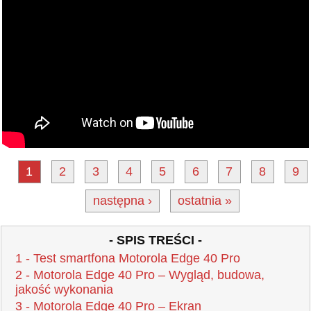
1
2
3
4
5
6
7
8
9
następna ›
ostatnia »
- SPIS TREŚCI -
1 - Test smartfona Motorola Edge 40 Pro
2 - Motorola Edge 40 Pro – Wygląd, budowa,
jakość wykonania
3 - Motorola Edge 40 Pro – Ekran