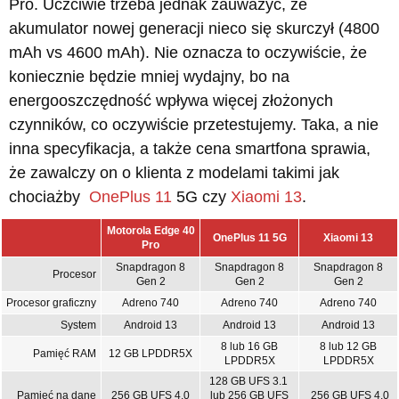
Pro. Uczciwie trzeba jednak zauważyć, że
akumulator nowej generacji nieco się skurczył (4800
mAh vs 4600 mAh). Nie oznacza to oczywiście, że
koniecznie będzie mniej wydajny, bo na
energooszczędność wpływa więcej złożonych
czynników, co oczywiście przetestujemy. Taka, a nie
inna specyfikacja, a także cena smartfona sprawia,
że zawalczy on o klienta z modelami takimi jak
chociażby
OnePlus 11
5G czy
Xiaomi 13
.
Motorola Edge 40
OnePlus 11 5G
Xiaomi 13
Pro
Snapdragon 8
Snapdragon 8
Snapdragon 8
Procesor
Gen 2
Gen 2
Gen 2
Procesor graficzny
Adreno 740
Adreno 740
Adreno 740
System
Android 13
Android 13
Android 13
8 lub 16 GB
8 lub 12 GB
Pamięć RAM
12 GB LPDDR5X
LPDDR5X
LPDDR5X
128 GB UFS 3.1
Pamięć na dane
256 GB UFS 4.0
lub 256 GB UFS
256 GB UFS 4.0