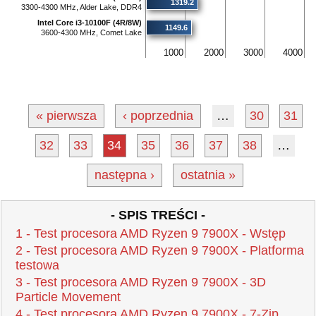
1319.2
3300-4300 MHz, Alder Lake, DDR4
Intel Core i3-10100F (4R/8W)
1149.6
3600-4300 MHz, Comet Lake
1000
2000
3000
4000
« pierwsza
‹ poprzednia
…
30
31
32
33
34
35
36
37
38
…
następna ›
ostatnia »
- SPIS TREŚCI -
1 - Test procesora AMD Ryzen 9 7900X - Wstęp
2 - Test procesora AMD Ryzen 9 7900X - Platforma
testowa
3 - Test procesora AMD Ryzen 9 7900X - 3D
Particle Movement
4 - Test procesora AMD Ryzen 9 7900X - 7-Zip