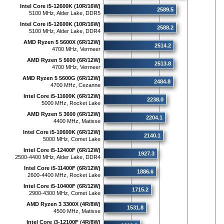
Intel Core i5-12600K (10R/16W)
2589.5
5100 MHz, Alder Lake, DDR5
Intel Core i5-12600K (10R/16W)
2588.2
5100 MHz, Alder Lake, DDR4
AMD Ryzen 5 5600X (6R/12W)
2514.2
4700 MHz, Vermeer
AMD Ryzen 5 5600 (6R/12W)
2513.8
4700 MHz, Vermeer
AMD Ryzen 5 5600G (6R/12W)
2484.8
4700 MHz, Cezanne
Intel Core i5-11600K (6R/12W)
2238.0
5000 MHz, Rocket Lake
AMD Ryzen 5 3600 (6R/12W)
2204.1
4400 MHz, Matisse
Intel Core i5-10600K (6R/12W)
2140.1
5000 MHz, Comet Lake
Intel Core i5-12400F (6R/12W)
1927.3
2500-4400 MHz, Alder Lake, DDR4
Intel Core i5-11400F (6R/12W)
1886.6
2600-4400 MHz, Rocket Lake
Intel Core i5-10400F (6R/12W)
1715.2
2900-4300 MHz, Comet Lake
AMD Ryzen 3 3300X (4R/8W)
1531.8
4500 MHz, Matisse
Intel Core i3-12100F (4R/8W)