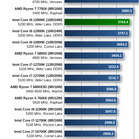
4700 MHz, Vermeer
AMD Ryzen 7 7700X (8R/16W)
3980.5
5400 MHz, Raphael
Intel Core i9-12900K (16R/24W)
3764.4
5200 MHz, Alder Lake, DDR5
Intel Core i9-12900K (16R/24W)
3747.1
5200 MHz, Alder Lake, DDR4
Intel Core i9-10900K (10R/20W)
3694.2
5200 MHz, Comet Lake
AMD Ryzen 7 5800X (8R/16W)
3404.1
4800 MHz, Vermeer
Intel Core i7-12700K (12R/20W)
3222.4
5100 MHz, Alder Lake DDR5
Intel Core i7-12700K (12R/20W)
3216.7
5100 MHz, Alder Lake, DDR4
AMD Ryzen 7 5800X3D (8R/16W)
3086.6
3400-4500 MHz, Warhol
AMD Ryzen 5 7600X (6R/12W)
3054.6
5500 MHz, Raphael
Intel Core i9-11900K (8R/16W)
3047.6
5200 MHz, Rocket Lake
Intel Core i7-11700K (8R/16W)
2998.5
5100 MHz, Rocket Lake
Intel Core i7-10700K (8R/16W)
2909.3
5100 MHz, Comet Lake