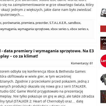
 się na zaimplementowanie w grze otwartego świata, który
 okazji jednym z większych, jakie dane nam było zwiedzać
puterowych....
c
,
porównanie
,
premiera
,
preorder
,
S.T.A.L.K.E.R.
,
sandbox
,
wymagania
,
wymagania sprzętowe
,
xbox series s
,
xbox series x
,
l - data premiery i wymagania sprzętowe. Na E3
lay – co za klimat!
Komentarzy: 61
czorem odbyła się konferencja Xbox & Bethesda Games
tóra obfitowała w wiele gier, w tym wcześniej
zianych. Zgodnie z przeciekami przed pokazem, jedną z
anych produkcji okazała się nowa gra z serii STALKER.
studio GSC Game World przygotowało na prezentację
meplay. Nie tylko pokazuje on grę w akcji, ale także zdradza
alny tytuł (STALKER 2: Heart of Chernobyl) oraz… datę