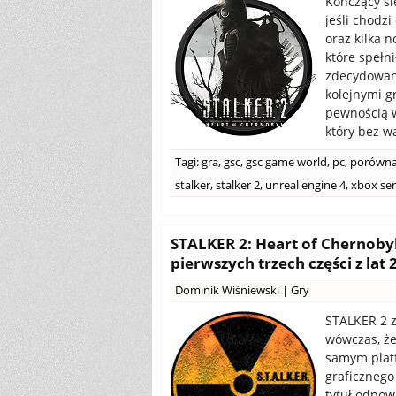
Kończący si
jeśli chodz
oraz kilka n
które spełn
zdecydowani
kolejnymi g
pewnością w
który bez wą
Tagi:
gra
,
gsc
,
gsc game world
,
pc
,
porówna
stalker
,
stalker 2
,
unreal engine 4
,
xbox ser
STALKER 2: Heart of Chernoby
pierwszych trzech części z lat 
Dominik Wiśniewski
|
Gry
STALKER 2 z
wówczas, że 
samym platf
graficznego
tytuł odpow