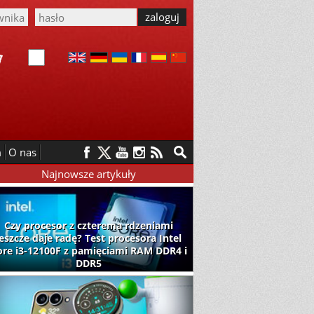
m
O nas
Najnowsze artykuły
Czy procesor z czterema rdzeniami
jeszcze daje radę? Test procesora Intel
ore i3-12100F z pamięciami RAM DDR4 i
DDR5