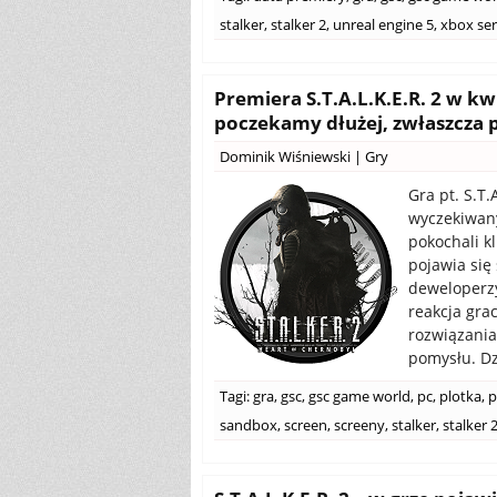
stalker
,
stalker 2
,
unreal engine 5
,
xbox ser
Premiera S.T.A.L.K.E.R. 2 w 
poczekamy dłużej, zwłaszcza 
Dominik Wiśniewski
|
Gry
Gra pt. S.T.
wyczekiwany
pokochali k
pojawia się
deweloperzy
reakcja gra
rozwiązania 
pomysłu. Dzi
Tagi:
gra
,
gsc
,
gsc game world
,
pc
,
plotka
,
p
sandbox
,
screen
,
screeny
,
stalker
,
stalker 