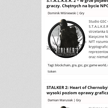
S.T.A.L.K.E.R. 2 – w grze poja
graczy. Chętnych na bycie NP
Dominik Wiśniewski
|
Gry
Studio GSC
S.T.A.L.K.E.
strzelanka 
klasyczne NF
NFT rozumie
kryptografi
reprezentow
oraz niemat
Tagi:
blockchain
,
gra
,
gsc
,
gsc game world
,
token
STALKER 2: Heart of Chernoby
wysoki poziom oprawy graficzne
Damian Marusiak
|
Gry