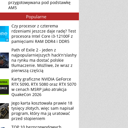
przygotowywana pod podstawkę
AM5
Popularne
Czy procesor z czterema
rdzeniami jeszcze daje radę? Test
procesora Intel Core i3-12100F z
pamięciami RAM DDR4 i DDR5
Path of Exile 2 - jeden z
najpopularniejszych hack'n'slashy
na rynku ma dostać polskie
tłumaczenie. Możliwe, że wraz z
pierwszą częścią
Karty graficzne NVIDIA GeForce
RTX 5090, RTX 5080 oraz RTX 5070
w cenach MSRP jako atrakcja
QuakeCon 2026
Jego karta kosztowała prawie 18
tysięcy złotych, więc sam napisał
program, który ma ją uratować
przed stopieniem
TOP 10 bezprzewodowych