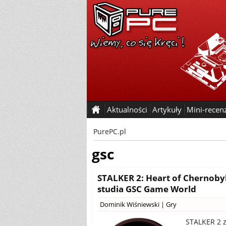
Aktualności
Artykuły
Mini-recen
PurePC.pl
gsc
STALKER 2: Heart of Chernobyl
studia GSC Game World
Dominik Wiśniewski
|
Gry
STALKER 2 