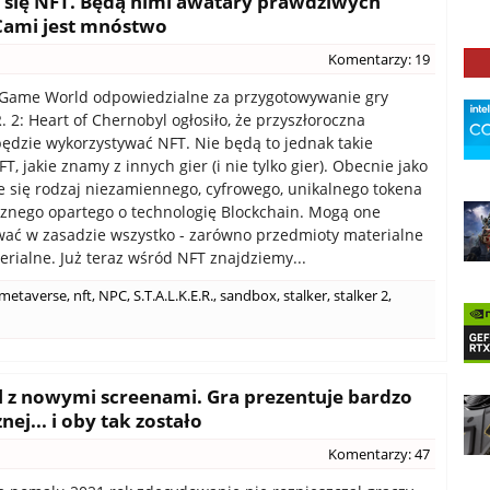
wi się NFT. Będą nimi awatary prawdziwych
Cami jest mnóstwo
Komentarzy: 19
 Game World odpowiedzialne za przygotowywanie gry
R. 2: Heart of Chernobyl ogłosiło, że przyszłoroczna
będzie wykorzystywać NFT. Nie będą to jednak takie
T, jakie znamy z innych gier (i nie tylko gier). Obecnie jako
 się rodzaj niezamiennego, cyfrowego, unikalnego tokena
cznego opartego o technologię Blockchain. Mogą one
ać w zasadzie wszystko - zarówno przedmioty materialne
erialne. Już teraz wśród NFT znajdziemy...
metaverse
,
nft
,
NPC
,
S.T.A.L.K.E.R.
,
sandbox
,
stalker
,
stalker 2
,
l z nowymi screenami. Gra prezentuje bardzo
j... i oby tak zostało
Komentarzy: 47