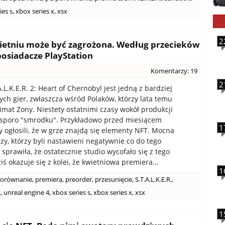
ies s
,
xbox series x
,
xsx
2
kwietniu może być zagrożona. Według przecieków
posiadacze PlayStation
Komentarzy: 19
2
A.L.K.E.R. 2: Heart of Chernobyl jest jedną z bardziej
ch gier, zwłaszcza wśród Polaków, którzy lata temu
limat Zony. Niestety ostatnimi czasy wokół produkcji
 sporo "smrodku". Przykładowo przed miesiącem
1
 ogłosili, że w grze znajdą się elementy NFT. Mocna
czy, którzy byli nastawieni negatywnie co do tego
sprawiła, że ostatecznie studio wycofało się z tego
ś okazuje się z kolei, że kwietniowa premiera...
1
orównanie
,
premiera
,
preorder
,
przesunięcie
,
S.T.A.L.K.E.R.
,
2
,
unreal engine 4
,
xbox series s
,
xbox series x
,
xsx
1