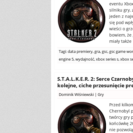
eventu Xbox
silniku gry,
jeden z naj
się pod wp
wieści o grz
bowiem, że 
miały także 
Tagi:
data premiery
,
gra
,
gsc
,
gsc game wor
engine 5
,
wydajność
,
xbox series s
,
xbox se
S.T.A.L.K.E.R. 2: Serce Czarn
kolejne, ciche przesunięcie p
Dominik Wiśniewski
|
Gry
Przed kilko
Chernobyl p
twórcy gry 
końcówkę 20
nie pozwolą