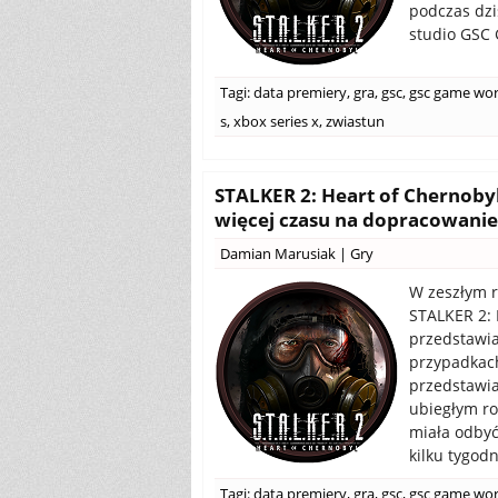
podczas dzi
studio GSC
Tagi:
data premiery
,
gra
,
gsc
,
gsc game wor
s
,
xbox series x
,
zwiastun
STALKER 2: Heart of Chernobyl
więcej czasu na dopracowani
Damian Marusiak
|
Gry
W zeszłym r
STALKER 2: 
przedstawia
przypadkach
przedstawia
ubiegłym ro
miała odbyć
kilku tygod
Tagi:
data premiery
,
gra
,
gsc
,
gsc game wor