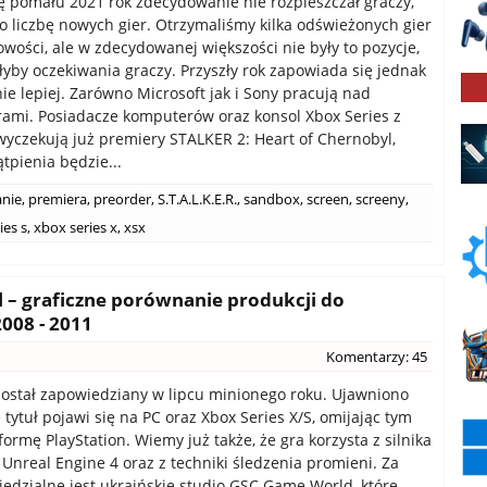
ę pomału 2021 rok zdecydowanie nie rozpieszczał graczy,
i o liczbę nowych gier. Otrzymaliśmy kilka odświeżonych gier
owości, ale w zdecydowanej większości nie były to pozycje,
iłyby oczekiwania graczy. Przyszły rok zapowiada się jednak
e lepiej. Zarówno Microsoft jak i Sony pracują nad
rami. Posiadacze komputerów oraz konsol Xbox Series z
yczekują już premiery STALKER 2: Heart of Chernobyl,
tpienia będzie...
nie
,
premiera
,
preorder
,
S.T.A.L.K.E.R.
,
sandbox
,
screen
,
screeny
,
ies s
,
xbox series x
,
xsx
l – graficzne porównanie produkcji do
2008 - 2011
Komentarzy: 45
ostał zapowiedziany w lipcu minionego roku. Ujawniono
tytuł pojawi się na PC oraz Xbox Series X/S, omijając tym
ormę PlayStation. Wiemy już także, że gra korzysta z silnika
 Unreal Engine 4 oraz z techniki śledzenia promieni. Za
iedzialne jest ukraińskie studio GSC Game World, które