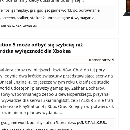
ak, poznaliśmy kiedy dokładnie udamy się...
ve
,
fps
,
gameplay
,
gra
,
gsc
,
gsc game world
,
pc
,
porównanie
,
,
screeny
,
stalker
,
stalker 2
,
unreal engine 4
,
wymagania
,
 series x
,
xsx
,
zwiastun
tion 5 może odbyć się szybciej niż
rótka wyłączność dla Xboksa
Komentarzy: 5
abiera coraz realniejszych kształtów. Choć do tej pory
y jedynie dwa krótkie zwiastuny przedstawiające sceny na
(Unreal Engine 4), to jeszcze w tym roku ukraińskie studio
orld udostępni pierwszy gameplay. Zakhar Bocharov,
asowy wspomnianego zespołu deweloperskiego, przyznał
wywiadzie dla serwisu GamingBolt, że STALKER 2 nie trafi
 konsole PlayStation 4 i Xbox One. Kolejny raz potwierdził,
a razie nie ma planów wydania...
,
gsc game world
,
pc
,
playstation 5
,
premiera
,
ps5
,
S.T.A.L.K.E.R.
,