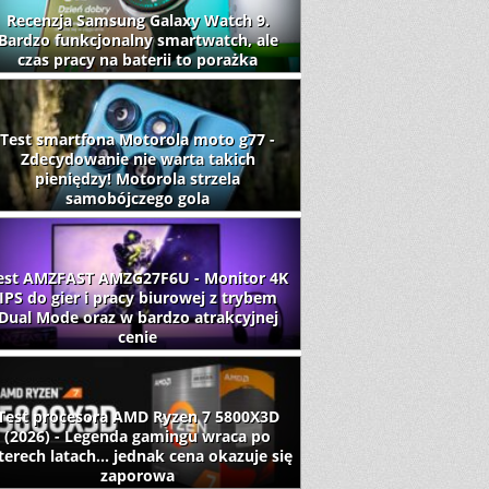
Recenzja Samsung Galaxy Watch 9.
Bardzo funkcjonalny smartwatch, ale
czas pracy na baterii to porażka
Test smartfona Motorola moto g77 -
Zdecydowanie nie warta takich
pieniędzy! Motorola strzela
samobójczego gola
est AMZFAST AMZG27F6U - Monitor 4K
IPS do gier i pracy biurowej z trybem
Dual Mode oraz w bardzo atrakcyjnej
cenie
Test procesora AMD Ryzen 7 5800X3D
(2026) - Legenda gamingu wraca po
terech latach... jednak cena okazuje się
zaporowa