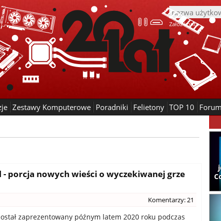
Załóż konto
zje
Zestawy Komputerowe
Poradniki
Felietony
TOP 10
Foru
 - porcja nowych wieści o wyczekiwanej grze
C
Komentarzy: 21
został zaprezentowany późnym latem 2020 roku podczas