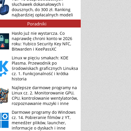
słuchawek dokanałowych i
dousznych, do 300 zł. Ranking
najbardziej opłacalnych modeli
Poradniki
Hasło już nie wystarcza. Co
naprawdę chroni konto w 2026
roku: Yubico Security Key NFC,
Bitwarden i KeePassXC
Linux w pięciu smakach: KDE
Plasma. Przewodnik po
środowiskach graficznych Linuksa
cz. 1. Funkcjonalność i krótka
historia
Najlepsze darmowe programy na
Linux cz. 2. Monitorowanie GPU,
CPU, kontrolowanie wentylatorów,
rozpoznawanie muzyki i inne
Darmowe programy do Windows
cz. 14. Pobieranie filmów z YT,
menedżer plików, launcher,
informacje o dyskach i inne