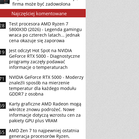
firma może być zadowolona
Najczęściej komentowane
Test procesora AMD Ryzen 7
28
5800X3D (2026) - Legenda gamingu
wraca po czterech latach... jednak
cena okazuje się zaporowa
Jest odczyt Hot Spot na NVIDIA
19
GeForce RTX 5000 - Diagnostyczne
programy zaczęły podawać
informacje o temperaturach
NVIDIA GeForce RTX 5000 - Moderzy
71
znaleźli sposób na mierzenie
temperatur dla każdego modułu
GDDR7 z osobna
Karty graficzne AMD Radeon mogą
69
wkrótce znowu podrożeć. Nowe
informacje dotyczą wzrostu cen za
pakiety GPU plus VRAM
AMD Zen 7 to najpewniej ostatnia
55
generacja procesorów Ryzen,