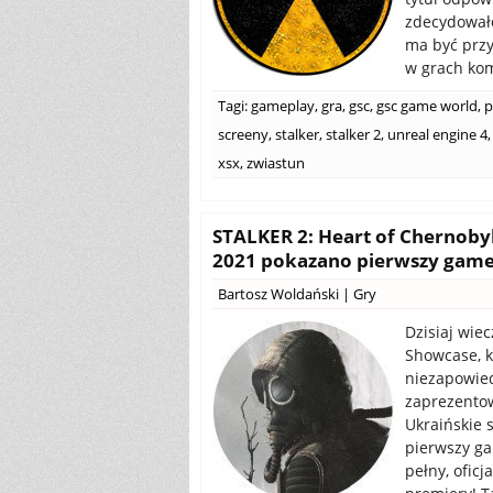
zdecydowało
ma być przy
w grach kom
Tagi:
gameplay
,
gra
,
gsc
,
gsc game world
,
p
screeny
,
stalker
,
stalker 2
,
unreal engine 4
,
xsx
,
zwiastun
STALKER 2: Heart of Chernoby
2021 pokazano pierwszy gamep
Bartosz Woldański
|
Gry
Dzisiaj wie
Showcase, k
niezapowied
zaprezentow
Ukraińskie 
pierwszy ga
pełny, oficj