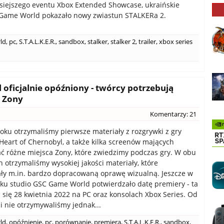
siejszego eventu Xbox Extended Showcase, ukraińskie
 Game World pokazało nowy zwiastun STALKERa 2.
ld
,
pc
,
S.T.A.L.K.E.R.
,
sandbox
,
stalker
,
stalker 2
,
trailer
,
xbox series
 oficjalnie opóźniony - twórcy potrzebują
e Zony
Komentarzy: 21
oku otrzymaliśmy pierwsze materiały z rozgrywki z gry
Heart of Chernobyl, a także kilka screenów mających
ć różne miejsca Zony, które zwiedzimy podczas gry. W obu
 otrzymaliśmy wysokiej jakości materiały, które
ły m.in. bardzo dopracowaną oprawę wizualną. Jeszcze w
ku studio GSC Game World potwierdzało datę premiery - ta
 się 28 kwietnia 2022 na PC oraz konsolach Xbox Series. Od
ni nie otrzymywaliśmy jednak...
ld
,
opóźnienie
,
pc
,
porównanie
,
premiera
,
S.T.A.L.K.E.R.
,
sandbox
,