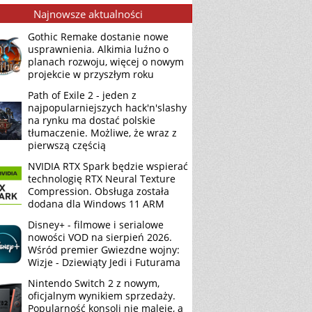
Najnowsze aktualności
Gothic Remake dostanie nowe
usprawnienia. Alkimia luźno o
planach rozwoju, więcej o nowym
projekcie w przyszłym roku
Path of Exile 2 - jeden z
najpopularniejszych hack'n'slashy
na rynku ma dostać polskie
tłumaczenie. Możliwe, że wraz z
pierwszą częścią
NVIDIA RTX Spark będzie wspierać
technologię RTX Neural Texture
Compression. Obsługa została
dodana dla Windows 11 ARM
Disney+ - filmowe i serialowe
nowości VOD na sierpień 2026.
Wśród premier Gwiezdne wojny:
Wizje - Dziewiąty Jedi i Futurama
Nintendo Switch 2 z nowym,
oficjalnym wynikiem sprzedaży.
Popularność konsoli nie maleje, a