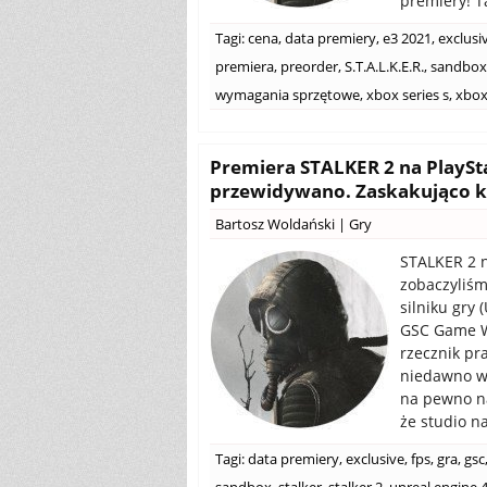
premiery! T
Tagi:
cena
,
data premiery
,
e3 2021
,
exclusi
premiera
,
preorder
,
S.T.A.L.K.E.R.
,
sandbox
wymagania sprzętowe
,
xbox series s
,
xbox
Premiera STALKER 2 na PlaySta
przewidywano. Zaskakująco k
Bartosz Woldański
|
Gry
STALKER 2 n
zobaczyliśm
silniku gry 
GSC Game W
rzecznik pr
niedawno w 
na pewno na
że studio n
Tagi:
data premiery
,
exclusive
,
fps
,
gra
,
gsc