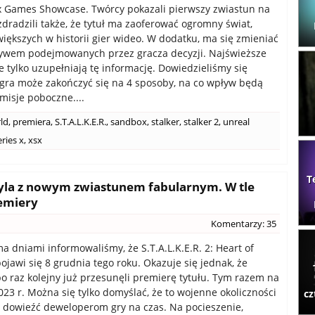
 Games Showcase. Twórcy pokazali pierwszy zwiastun na
 zdradzili także, że tytuł ma zaoferować ogromny świat,
większych w historii gier wideo. W dodatku, ma się zmieniać
ływem podejmowanych przez gracza decyzji. Najświeższe
e tylko uzupełniają tę informację. Dowiedzieliśmy się
gra może zakończyć się na 4 sposoby, na co wpływ będą
misje poboczne....
ld
,
premiera
,
S.T.A.L.K.E.R.
,
sandbox
,
stalker
,
stalker 2
,
unreal
ries x
,
xsx
T
obyla z nowym zwiastunem fabularnym. W tle
remiery
Komentarzy: 35
ma dniami informowaliśmy, że S.T.A.L.K.E.R. 2: Heart of
ojawi się 8 grudnia tego roku. Okazuje się jednak, że
po raz kolejny już przesunęli premierę tytułu. Tym razem na
23 r. Można się tylko domyślać, że to wojenne okoliczności
cz
 dowieźć deweloperom gry na czas. Na pocieszenie,