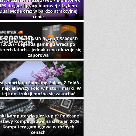
est AMZFAST AMZG27F6U - Monitor 4K
IPS do gier i pracy biurowej z trybem
Dual Mode oraz w bardzo atrakcyjnej
cenie
Test procesora AMD Ryzen 7 5800X3D
(2026) - Legenda gamingu wraca po
terech latach... jednak cena okazuje się
zaporowa
st smartfona Samsung Galaxy Z Fold8 -
 najciekawszy Fold w historii marki. W
tej konstrukcji można się zakochać
aki komputer do gier kupić? Polecane
estawy komputerowe na sierpień 2026.
Komputery gamingowe w różnych
cenach