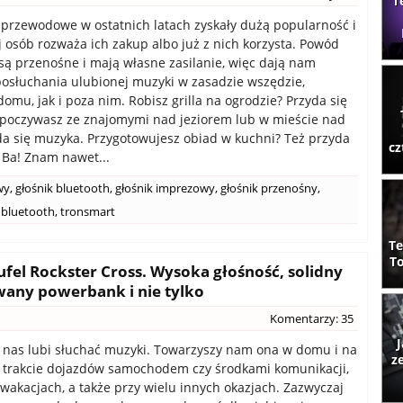
T
zprzewodowe w ostatnich latach zyskały dużą popularność i
j osób rozważa ich zakup albo już z nich korzysta. Powód
: są przenośne i mają własne zasilanie, więc dają nam
osłuchania ulubionej muzyki w zasadzie wszędzie,
omu, jak i poza nim. Robisz grilla na ogrodzie? Przyda się
poczywasz ze znajomymi nad jeziorem lub w mieście nad
da się muzyka. Przygotowujesz obiad w kuchni? Też przyda
cz
 Ba! Znam nawet...
wy
,
głośnik bluetooth
,
głośnik imprezowy
,
głośnik przenośny
,
i bluetooth
,
tronsmart
Te
To
ufel Rockster Cross. Wysoka głośność, solidny
wany powerbank i nie tylko
Komentarzy: 35
J
 nas lubi słuchać muzyki. Towarzyszy nam ona w domu i na
z
 trakcie dojazdów samochodem czy środkami komunikacji,
 wakacjach, a także przy wielu innych okazjach. Zazwyczaj