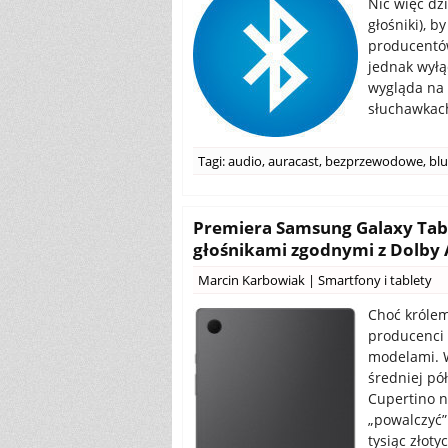
Nic więc dz
głośniki), 
producentów
jednak wyłą
wygląda na 
słuchawkach
Tagi:
audio
,
auracast
,
bezprzewodowe
,
bl
Premiera Samsung Galaxy Tab 
głośnikami zgodnymi z Dolby
Marcin Karbowiak
|
Smartfony i tablety
Choć królem
producenci 
modelami. W
średniej pó
Cupertino n
„powalczyć”
tysiąc złoty