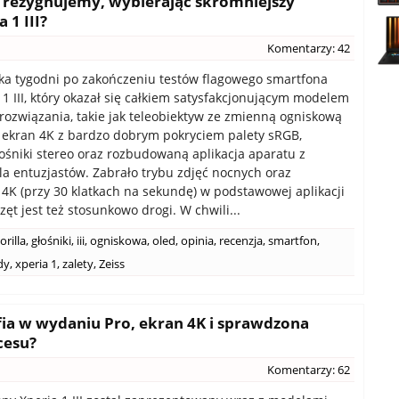
go rezygnujemy, wybierając skromniejszy
 1 III?
Komentarzy: 42
lka tygodni po zakończeniu testów flagowego smartfona
 1 III, który okazał się całkiem satysfakcjonującym modelem
rozwiązania, takie jak teleobiektyw ze zmienną ogniskową
ekran 4K z bardzo dobrym pokryciem palety sRGB,
łośniki stereo oraz rozbudowaną aplikacja aparatu z
la entuzjastów. Zabrało trybu zdjęć nocnych oraz
4K (przy 30 klatkach na sekundę) w podstawowej aplikacji
ęt jest też stosunkowo drogi. W chwili...
orilla
,
głośniki
,
iii
,
ogniskowa
,
oled
,
opinia
,
recenzja
,
smartfon
,
dy
,
xperia 1
,
zalety
,
Zeiss
afia w wydaniu Pro, ekran 4K i sprawdzona
cesu?
Komentarzy: 62