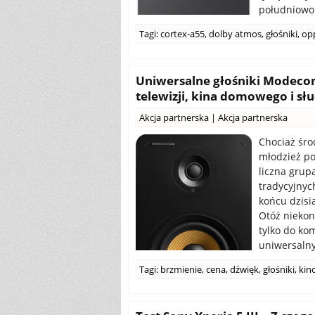
południowok
Tagi:
cortex-a55
,
dolby atmos
,
głośniki
,
op
Uniwersalne głośniki Modecom
telewizji, kina domowego i sł
Akcja partnerska
|
Akcja partnerska
Chociaż śro
młodzież pok
liczna grup
tradycyjnyc
końcu dzisi
Otóż niekon
tylko do ko
uniwersalny
Tagi:
brzmienie
,
cena
,
dźwięk
,
głośniki
,
kin