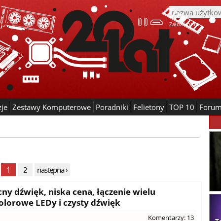
Załóż konto
zje
Zestawy Komputerowe
Poradniki
Felietony
TOP 10
Foru
1
2
następna ›
y dźwięk, niska cena, łączenie wielu
olorowe LEDy i czysty dźwięk
Komentarzy: 13