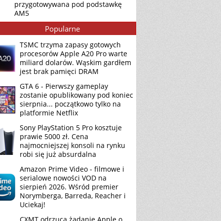
przygotowywana pod podstawkę
AM5
Popularne
TSMC trzyma zapasy gotowych
procesorów Apple A20 Pro warte
miliard dolarów. Wąskim gardłem
jest brak pamięci DRAM
GTA 6 - Pierwszy gameplay
zostanie opublikowany pod koniec
sierpnia... początkowo tylko na
platformie Netflix
Sony PlayStation 5 Pro kosztuje
prawie 5000 zł. Cena
najmocniejszej konsoli na rynku
robi się już absurdalna
Amazon Prime Video - filmowe i
serialowe nowości VOD na
sierpień 2026. Wśród premier
Norymberga, Barreda, Reacher i
Uciekaj!
CXMT odrzuca żądanie Apple o