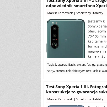
Test Sony Xperia 5 III – Z cze
odpowiednik smartfona Xperia
Marcin Karbowiak
|
Smartfony i tablety
Jesteśmy ki
Sony Xperia
oferującym 
70-105 mm, 
kapitalne g
funkcjami d
nagrywania 
kamery. Sprz
Tagi:
5
,
aparat
,
Basic
,
ekran
,
fps
,
gg
,
glass
,
g
sony
,
stereo
,
teleobiektyw
,
test
,
usb-c
,
wa
Test Sony Xperia 1 III. Fotogr
konstrukcja to gwarancja suk
Marcin Karbowiak
|
Smartfony i tablety