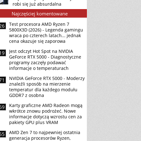
robi się już absurdalna
Najczęściej komentowane
Test procesora AMD Ryzen 7
26
5800X3D (2026) - Legenda gamingu
wraca po czterech latach... jednak
cena okazuje się zaporowa
Jest odczyt Hot Spot na NVIDIA
19
GeForce RTX 5000 - Diagnostyczne
programy zaczęły podawać
informacje o temperaturach
NVIDIA GeForce RTX 5000 - Moderzy
71
znaleźli sposób na mierzenie
temperatur dla każdego modułu
GDDR7 z osobna
Karty graficzne AMD Radeon mogą
69
wkrótce znowu podrożeć. Nowe
informacje dotyczą wzrostu cen za
pakiety GPU plus VRAM
AMD Zen 7 to najpewniej ostatnia
55
generacja procesorów Ryzen,