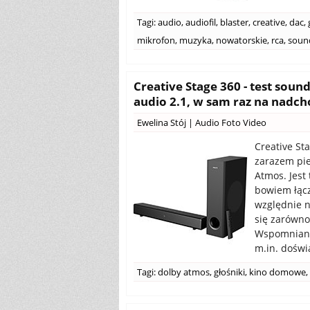
Tagi:
audio
,
audiofil
,
blaster
,
creative
,
dac
,
mikrofon
,
muzyka
,
nowatorskie
,
rca
,
soun
Creative Stage 360 - test sou
audio 2.1, w sam raz na nadc
Ewelina Stój
|
Audio Foto Video
Creative Sta
zarazem pie
Atmos. Jest
bowiem łącz
względnie n
się zarówno
Wspomniane
m.in. doświ
Tagi:
dolby atmos
,
głośniki
,
kino domowe
,