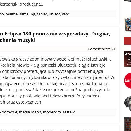
oreański producent,...
po
,
realme
,
samsung
,
tablet
,
unisoc
,
vivo
 Eclipse 180 ponownie w sprzedaży. Do gier,
uchania muzyki
Komentarzy: 60
dowisko graczy zdominowały wszelkiej maści słuchawki, a
ochała niewielkie głośniczki Bluetooth, ciągle istnieje
a odbiorców preferująca lub zwyczajnie potrzebująca
h stacjonarnych głośników. Czy wyłącznie z sentymentu? W
aj najwięcej muzyki słucha się przecież na smartfonach.
iecznie, ponieważ takie urządzenie można podłączyć nie
mputera czy postawić pod telewizorem. Przykładem
ch oraz estetycznych...
o domowe
,
media markt
,
modecom
,
zestaw