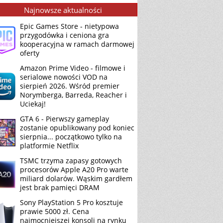
Najnowsze aktualności
Epic Games Store - nietypowa
przygodówka i ceniona gra
kooperacyjna w ramach darmowej
oferty
Amazon Prime Video - filmowe i
serialowe nowości VOD na
sierpień 2026. Wśród premier
Norymberga, Barreda, Reacher i
Uciekaj!
GTA 6 - Pierwszy gameplay
zostanie opublikowany pod koniec
sierpnia... początkowo tylko na
platformie Netflix
TSMC trzyma zapasy gotowych
procesorów Apple A20 Pro warte
miliard dolarów. Wąskim gardłem
jest brak pamięci DRAM
Sony PlayStation 5 Pro kosztuje
prawie 5000 zł. Cena
najmocniejszej konsoli na rynku