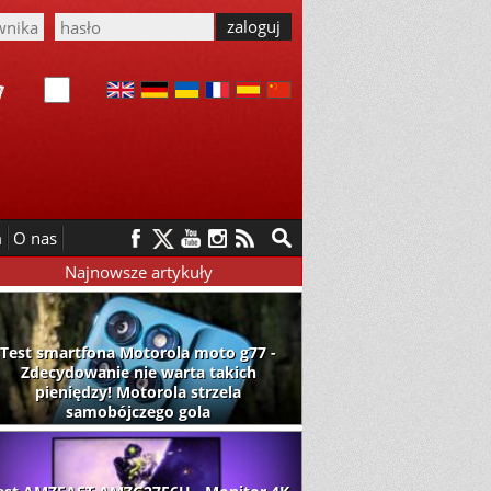
m
O nas
Najnowsze artykuły
Test smartfona Motorola moto g77 -
Zdecydowanie nie warta takich
pieniędzy! Motorola strzela
samobójczego gola