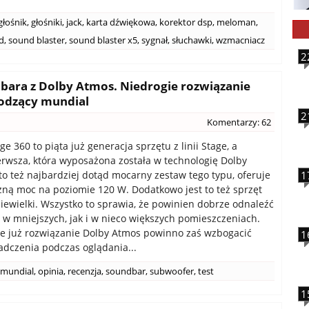
głośnik
,
głośniki
,
jack
,
karta dźwiękowa
,
korektor dsp
,
meloman
,
d
,
sound blaster
,
sound blaster x5
,
sygnał
,
słuchawki
,
wzmacniacz
2
ndbara z Dolby Atmos. Niedrogie rozwiązanie
hodzący mundial
2
Komentarzy: 62
ge 360 to piąta już generacja sprzętu z linii Stage, a
rwsza, która wyposażona została w technologię Dolby
 to też najbardziej dotąd mocarny zestaw tego typu, oferuje
1
ną moc na poziomie 120 W. Dodatkowo jest to też sprzęt
iewielki. Wszystko to sprawia, że powinien dobrze odnaleźć
 w mniejszych, jak i w nieco większych pomieszczeniach.
 już rozwiązanie Dolby Atmos powinno zaś wzbogacić
1
adczenia podczas oglądania...
mundial
,
opinia
,
recenzja
,
soundbar
,
subwoofer
,
test
1