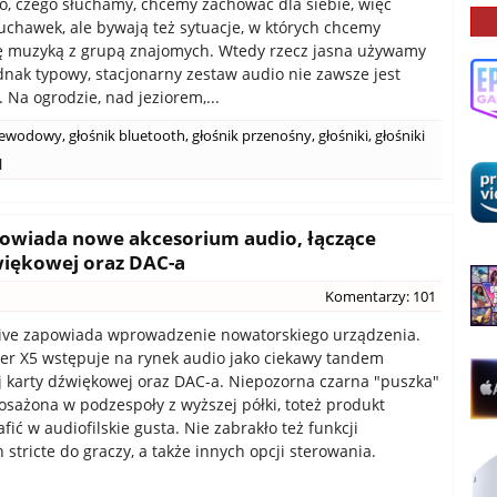
 to, czego słuchamy, chcemy zachować dla siebie, więc
chawek, ale bywają też sytuacje, w których chcemy
ię muzyką z grupą znajomych. Wtedy rzecz jasna używamy
ednak typowy, stacjonarny zestaw audio nie zawsze jest
 Na ogrodzie, nad jeziorem,...
rzewodowy
,
głośnik bluetooth
,
głośnik przenośny
,
głośniki
,
głośniki
l
apowiada nowe akcesorium audio, łączące
więkowej oraz DAC-a
Komentarzy: 101
tive zapowiada wprowadzenie nowatorskiego urządzenia.
er X5 wstępuje na rynek audio jako ciekawy tandem
 karty dźwiękowej oraz DAC-a. Niepozorna czarna "puszka"
osażona w podzespoły z wyższej półki, toteż produkt
fić w audiofilskie gusta. Nie zabrakło też funkcji
stricte do graczy, a także innych opcji sterowania.