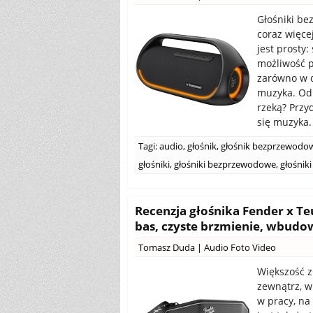
Głośniki be
coraz więce
jest prosty
możliwość p
zarówno w d
muzyka. Od
rzeką? Przy
się muzyka.
Tagi:
audio
,
głośnik
,
głośnik bezprzewodo
głośniki
,
głośniki bezprzewodowe
,
głośnik
Recenzja głośnika Fender x Te
bas, czyste brzmienie, wbudo
Tomasz Duda
|
Audio Foto Video
Większość z
zewnątrz, w
w pracy, na