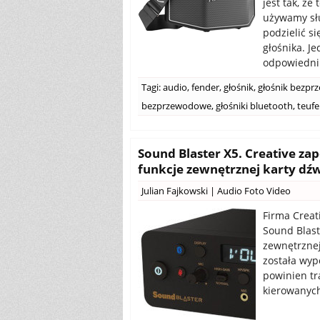
jest tak, że
używamy słu
podzielić s
głośnika. J
odpowiedni.
Tagi:
audio
,
fender
,
głośnik
,
głośnik bezp
bezprzewodowe
,
głośniki bluetooth
,
teufe
Sound Blaster X5. Creative z
funkcje zewnętrznej karty dź
Julian Fajkowski
|
Audio Foto Video
Firma Crea
Sound Blast
zewnętrznej
została wyp
powinien tra
kierowanych 