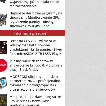
Wyjaśniamy, jak to działa i jakie
ma zastosowania
Najlepsze darmowe programy na
Linux cz. 1. Monitorowanie GPU,
czyszczenie pamięci, obsługa
słuchawek, muzyka i inne
Informacje prasowe
Lexar na CES 2026 wkracza w
kolejny rozdział z nowymi
produktami - karta pamięci Silver
Plus microSDXC 2 TB i SSD Play X
Miesiąc wielkich rabatów w
Showroomie Lenovo & Motorola z
okazji Black Friday
MODECOM oficjalnym polskim
partnerem NNG - profesjonalne
rozwiązania nawigacyjne iGO
przeznaczone dla kierowców
MSI prezentuje klawiaturę Strike
Pro Wireless - nową klasę
komfortu i precyzji