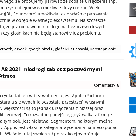
iwnego, że próbujemy parować ze sobą te urządzenia (np.
by muzyka obejmowała możliwie duży obszar. Wielu
 (JBL, Soundcore) umożliwia takie właśnie parowanie,
cznie w obrębie własnego ekosystemu. Na szczęście
to, że już niebawem inne logo na bezprzewodowych
 czy głośnikach nie będą stanowiły juz problemu.
uetooth
,
dźwięk
,
google pixel 6
,
głośniki
,
słuchawki
,
udostępnianie
A8 2021: niedrogi tablet z poczwórnymi
 Atmos
Komentarzy: 8
 rynku tabletów bez wątpienia jest Apple iPad, inni
starają się wypełnić pozostałą przestrzeń własnymi
 większości są to jednak urządzenia z niższej oraz
łki cenowej. To rozsądne podejście, gdyż walka z firmą z
a tym polu jest niełatwa. Segmentem, na którym można
 z Apple, jest właśnie kategoria wyceniana na nieco ponad
ch. Właśnie tutaj swoich sił po raz kolejny próbuje