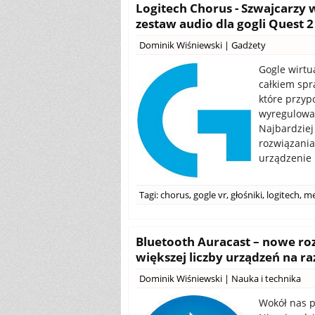
Logitech Chorus - Szwajcarzy
zestaw audio dla gogli Quest 2
Dominik Wiśniewski
|
Gadżety
Gogle wirtua
całkiem spr
które przyp
wyregulować 
Najbardziej
rozwiązania
urządzenie
Tagi:
chorus
,
gogle vr
,
głośniki
,
logitech
,
me
Bluetooth Auracast – nowe ro
większej liczby urządzeń na ra
Dominik Wiśniewski
|
Nauka i technika
Wokół nas p