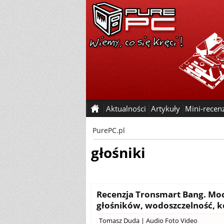
Aktualności
Artykuły
Mini-recen
PurePC.pl
głośniki
Recenzja Tronsmart Bang. Mocn
głośników, wodoszczelność, k
Tomasz Duda
|
Audio Foto Video