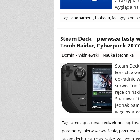
atrakcyjna 
wygląda na 
Tagi:
abonament
,
blokada
,
faq
,
gry
,
kod
,
k
Steam Deck – pierwsze testy w
Tomb Raider, Cyberpunk 207
Dominik Wiśniewski
|
Nauka i technika
Steam Deck 
konsolce wi
dokładnie w
serwis Tom'
ręce chiński
Shadow of 
jednak pam
więc ostate
Tagi:
amd
,
apu
,
cena
,
deck
,
ekran
,
faq
,
fps
,
parametry
,
pierwsze wrażenia
,
przenośna 
steam deck
,
test
,
testy
,
valve
,
van gogh
,
w