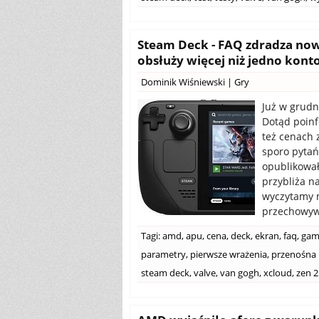
Steam Deck - FAQ zdradza now
obsłuży więcej niż jedno kont
Dominik Wiśniewski
|
Gry
Już w grudn
Dotąd poin
też cenach 
sporo pytań
opublikował
przybliża n
wyczytamy m
przechowywa
Tagi:
amd
,
apu
,
cena
,
deck
,
ekran
,
faq
,
gam
parametry
,
pierwsze wrażenia
,
przenośna 
steam deck
,
valve
,
van gogh
,
xcloud
,
zen 2