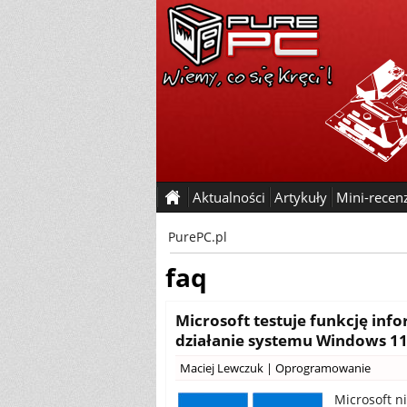
Aktualności
Artykuły
Mini-recen
PurePC.pl
faq
Microsoft testuje funkcję inf
działanie systemu Windows 1
Maciej Lewczuk
|
Oprogramowanie
Microsoft n