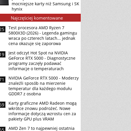
mocniejsze karty niż Samsung i SK
hynix
Najczęściej komentowane
Test procesora AMD Ryzen 7
25
5800X3D (2026) - Legenda gamingu
wraca po czterech latach... jednak
cena okazuje się zaporowa
Jest odczyt Hot Spot na NVIDIA
19
GeForce RTX 5000 - Diagnostyczne
programy zaczęły podawać
informacje o temperaturach
NVIDIA GeForce RTX 5000 - Moderzy
71
znaleźli sposób na mierzenie
temperatur dla każdego modułu
GDDR7 z osobna
Karty graficzne AMD Radeon mogą
69
wkrótce znowu podrożeć. Nowe
informacje dotyczą wzrostu cen za
pakiety GPU plus VRAM
AMD Zen 7 to najpewniej ostatnia
55