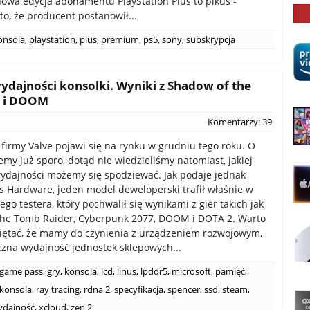
nowa edycja abonamentu PlayStation Plus to pikuś -
to, że producent postanowił...
onsola
,
playstation
,
plus
,
premium
,
ps5
,
sony
,
subskrypcja
ydajności konsolki. Wyniki z Shadow of the
7 i DOOM
Komentarzy: 39
firmy Valve pojawi się na rynku w grudniu tego roku. O
emy już sporo, dotąd nie wiedzieliśmy natomiast, jakiej
ydajności możemy się spodziewać. Jak podaje jednak
s Hardware, jeden model deweloperski trafił właśnie w
ego testera, który pochwalił się wynikami z gier takich jak
the Tomb Raider, Cyberpunk 2077, DOOM i DOTA 2. Warto
iętać, że mamy do czynienia z urządzeniem rozwojowym,
czna wydajność jednostek sklepowych...
game pass
,
gry
,
konsola
,
lcd
,
linus
,
lpddr5
,
microsoft
,
pamięć
,
konsola
,
ray tracing
,
rdna 2
,
specyfikacja
,
spencer
,
ssd
,
steam
,
ydajność
,
xcloud
,
zen 2