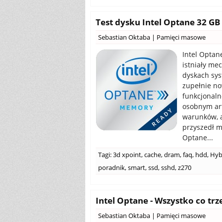
Test dysku Intel Optane 32 GB 
Sebastian Oktaba
|
Pamięci masowe
Intel Optan
istniały m
dyskach sys
zupełnie no
funkcjonaln
osobnym ar
warunków, a
przyszedł 
Optane...
Tagi:
3d xpoint
,
cache
,
dram
,
faq
,
hdd
,
Hyb
poradnik
,
smart
,
ssd
,
sshd
,
z270
Intel Optane - Wszystko co trz
Sebastian Oktaba
|
Pamięci masowe