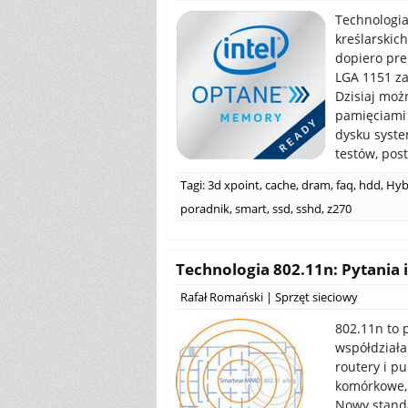
Technologia
kreślarskic
dopiero pre
LGA 1151 z
Dzisiaj moż
pamięciami 
dysku syst
testów, pos
Tagi:
3d xpoint
,
cache
,
dram
,
faq
,
hdd
,
Hyb
poradnik
,
smart
,
ssd
,
sshd
,
z270
Technologia 802.11n: Pytania 
Rafał Romański
|
Sprzęt sieciowy
802.11n to 
współdziała
routery i p
komórkowe, 
Nowy stand