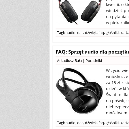
kwestii, o 
wiedzieć po
na pytania 
w piekarnik
Tagi:
audio
,
dac
,
dźwięk
,
faq
,
głośniki
,
kart
FAQ: Sprzęt audio dla początku
Arkadiusz Bała
|
Poradniki
W życiu wie
wniosku, że
za 15 zł z s
dzień, w kt
Świat to dl
na poświęco
niebezpieczn
mnóstwem..
Tagi:
audio
,
dac
,
dźwięk
,
faq
,
głośniki
,
kart