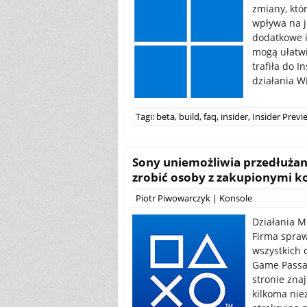
zmiany, któ
wpływa na j
dodatkowe i
mogą ułatwi
trafiła do I
działania W
Tagi:
beta
,
build
,
faq
,
insider
,
Insider Previ
Sony uniemożliwia przedłużan
zrobić osoby z zakupionymi k
Piotr Piwowarczyk
|
Konsole
Działania M
Firma sprawi
wszystkich 
Game Passa 
stronie znaj
kilkoma nie