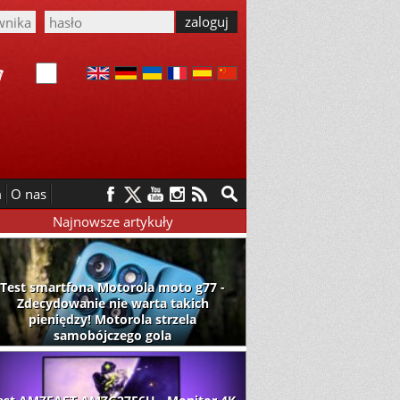
m
O nas
Najnowsze artykuły
Test smartfona Motorola moto g77 -
Zdecydowanie nie warta takich
pieniędzy! Motorola strzela
samobójczego gola