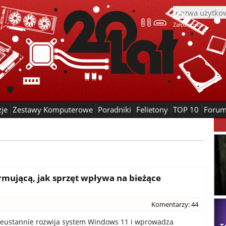
Załóż konto
zje
Zestawy Komputerowe
Poradniki
Felietony
TOP 10
Foru
ormującą, jak sprzęt wpływa na bieżące
1
Komentarzy: 44
ieustannie rozwija system Windows 11 i wprowadza