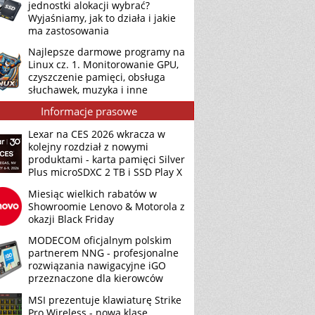
jednostki alokacji wybrać?
Wyjaśniamy, jak to działa i jakie
ma zastosowania
Najlepsze darmowe programy na
Linux cz. 1. Monitorowanie GPU,
czyszczenie pamięci, obsługa
słuchawek, muzyka i inne
Informacje prasowe
Lexar na CES 2026 wkracza w
kolejny rozdział z nowymi
produktami - karta pamięci Silver
Plus microSDXC 2 TB i SSD Play X
Miesiąc wielkich rabatów w
Showroomie Lenovo & Motorola z
okazji Black Friday
MODECOM oficjalnym polskim
partnerem NNG - profesjonalne
rozwiązania nawigacyjne iGO
przeznaczone dla kierowców
MSI prezentuje klawiaturę Strike
Pro Wireless - nową klasę