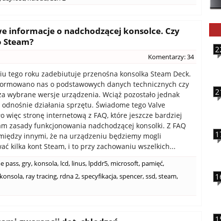
e informacje o nadchodzącej konsolce. Czy
o Steam?
2
Komentarzy: 34
iu tego roku zadebiutuje przenośna konsolka Steam Deck.
formowano nas o podstawowych danych technicznych czy
2
za wybrane wersje urządzenia. Wciąż pozostało jednak
 odnośnie działania sprzętu. Świadome tego Valve
o więc stronę internetową z FAQ, które jeszcze bardziej
am zasady funkcjonowania nadchodzącej konsolki. Z FAQ
1
iędzy innymi, że na urządzeniu będziemy mogli
ć kilka kont Steam, i to przy zachowaniu wszelkich...
e pass
,
gry
,
konsola
,
lcd
,
linus
,
lpddr5
,
microsoft
,
pamięć
,
konsola
,
ray tracing
,
rdna 2
,
specyfikacja
,
spencer
,
ssd
,
steam
,
1
1