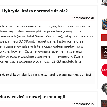
- Hybryda, która nareszcie działa?
Komentarzy: 40
e to stosunkowo świeża technologia, bo chociaż wcześniej
echanizmy buforowania plików przechowywanych na
temowych (m.in: Intel Smart Response), tutaj zastosowano
we pamięci 3D XPoint. Teoretyczne, historyczne oraz
e niuanse wynalazku Intela opisywałem niedawno w
tykule, bowiem Optane wymaga spełnienia szeregu
by pracował zgodnie z zamysłem inżynierów. Dzisiaj
moment sprawdzenia wydajności 32 GB modułu Intel
rid
,
intel
,
kaby lake
,
lga 1151
,
m.2
,
nand
,
optane
,
pamięć
,
pamięci
,
eba wiedzieć o nowej technologii
Komentarzy: 75