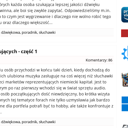
których każda osoba szukająca lepszej jakości dźwięku
winna, ale boi się zwykle zapytać. Odpowiedzieliśmy m.in.
o to czym jest wygrzewanie i dlaczego nie wolno robić tego
u oraz dlaczego większość...
a dźwiękowa
,
poradnik
,
słuchawki
jących - część 1
Komentarzy: 86
lu osób przychodzi w końcu taki dzień, kiedy dochodzą do
 ich ulubiona muzyka zasługuje na coś więcej niż słuchawki
ieci marketów reprezentujących niemiecki kapitał. Jest to
órym po raz pierwszy wchodzi się w świat sprzętu audio.
a osób początkujących dość niewdzięczny, bo krótka wizyta
nych tej tematyce forach nie tylko uzmysławia jak bardzo
e dla portfela potrafi być to hobby, ale także konfrontuje z
.
a dźwiękowa
,
poradnik
,
słuchawki