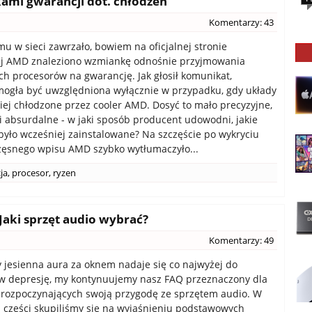
ami gwarancji dot. chłodzeń
Komentarzy: 43
mu w sieci zawrzało, bowiem na oficjalnej stronie
ej AMD znaleziono wzmiankę odnośnie przyjmowania
h procesorów na gwarancję. Jak głosił komunikat,
ogła być uwzględniona wyłącznie w przypadku, gdy układy
iej chłodzone przez cooler AMD. Dosyć to mało precyzyjne,
ji absurdalne - w jaki sposób producent udowodni, jakie
było wcześniej zainstalowane? Na szczęście po wykryciu
zęsnego wpisu AMD szybko wytłumaczyło...
ja
,
procesor
,
ryzen
Jaki sprzęt audio wybrać?
Komentarzy: 49
 jesienna aura za oknem nadaje się co najwyżej do
w depresję, my kontynuujemy nasz FAQ przeznaczony dla
 rozpoczynających swoją przygodę ze sprzętem audio. W
 części skupiliśmy się na wyjaśnieniu podstawowych