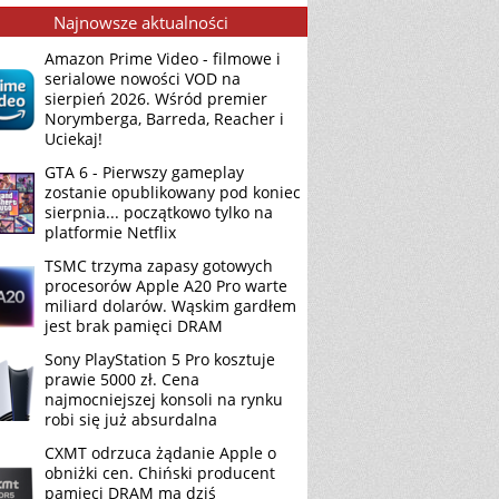
Najnowsze aktualności
Amazon Prime Video - filmowe i
serialowe nowości VOD na
sierpień 2026. Wśród premier
Norymberga, Barreda, Reacher i
Uciekaj!
GTA 6 - Pierwszy gameplay
zostanie opublikowany pod koniec
sierpnia... początkowo tylko na
platformie Netflix
TSMC trzyma zapasy gotowych
procesorów Apple A20 Pro warte
miliard dolarów. Wąskim gardłem
jest brak pamięci DRAM
Sony PlayStation 5 Pro kosztuje
prawie 5000 zł. Cena
najmocniejszej konsoli na rynku
robi się już absurdalna
CXMT odrzuca żądanie Apple o
obniżki cen. Chiński producent
pamięci DRAM ma dziś