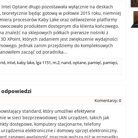
 Intel Optane długo pozostawała wyłącznie na deskach
h, teoretycznie będąc gotową w połowie 2015 roku, niemniej
miera procesorów Kaby Lake oraz odświeżenie platformy
aowocowało produktem dostępnym dla klienta końcowego.
na znaleźć na sklepowych półkach pierwsze nośniki z
3D XPoint, których zadaniem jest zwiększenie wydajności
emowego. Jednak zanim przejdziemy do kompleksowych
tanowiłem zacząć od poradnika...
rid
,
intel
,
kaby lake
,
lga 1151
,
m.2
,
nand
,
optane
,
pamięć
,
pamięci
,
i odpowiedzi
Komentarzy: 0
powstający standard, który umożliwi efektywne
nie w sieci bezprzewodowej LAN urządzeń, takich jak
unkty dostępowe, komputery stacjonarne, telefony
urządzenia elektroniczne i domowy sprzęt elektroniczny.
ard zapewni wydajność znacznie wyższą niż w przypadku