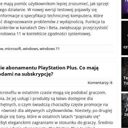
T
re mają pomóc użytkownikom lepiej zrozumieć, jak sprzęt
ego działanie. W nowej wersji testowej pojawiły się
nformacje o specyfikacji technicznej komputera, które
ć diagnozowanie problemów z wydajnością. Funkcja ta
nsiderów w kanałach Dev i Beta, zwiększając przejrzystość
indowsa 11 w kontekście zgodności systemowej.
cz
ew
,
microsoft
,
windows
,
windows 11
ie abonamentu PlayStation Plus. Co mają
odami na subskrypcję?
Te
Komentarzy: 8
To
icrosoftu w ostatnim czasie mogą się podobać graczom.
a, że jej usługi i produkty są łatwo dostępne dla
chętnych, o czym świadczą chociażby częste promocje na
J
również dla aktywnych użytkowników. Niestety, po drugiej
z
duje się Sony, które w ostatnich latach "popisało się"
zbyt eleganckimi zagraniami w stosunku do graczy. Średnio