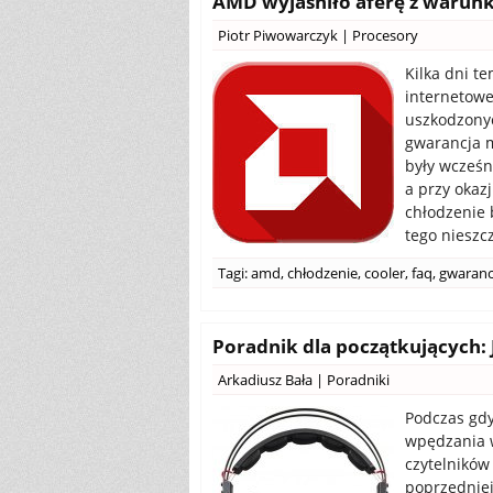
AMD wyjaśniło aferę z warunk
Piotr Piwowarczyk
|
Procesory
Kilka dni te
internetow
uszkodzonyc
gwarancja m
były wcześn
a przy okaz
chłodzenie 
tego nieszc
Tagi:
amd
,
chłodzenie
,
cooler
,
faq
,
gwaranc
Poradnik dla początkujących: 
Arkadiusz Bała
|
Poradniki
Podczas gdy
wpędzania 
czytelników
poprzedniej