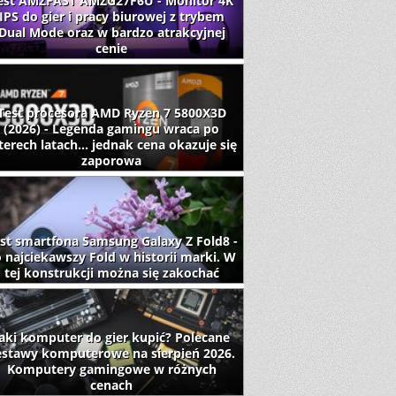
est AMZFAST AMZG27F6U - Monitor 4K
IPS do gier i pracy biurowej z trybem
Dual Mode oraz w bardzo atrakcyjnej
cenie
Test procesora AMD Ryzen 7 5800X3D
(2026) - Legenda gamingu wraca po
terech latach... jednak cena okazuje się
zaporowa
st smartfona Samsung Galaxy Z Fold8 -
 najciekawszy Fold w historii marki. W
tej konstrukcji można się zakochać
aki komputer do gier kupić? Polecane
estawy komputerowe na sierpień 2026.
Komputery gamingowe w różnych
cenach