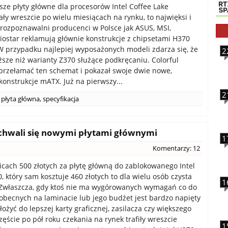
sze płyty główne dla procesorów Intel Coffee Lake
ły wreszcie po wielu miesiącach na rynku, to najwięksi i
 rozpoznawalni producenci w Polsce jak ASUS, MSI,
Biostar reklamują głównie konstrukcje z chipsetami H370
W przypadku najlepiej wyposażonych modeli zdarza się, że
2
ższe niż warianty Z370 służące podkręcaniu. Colorful
przełamać ten schemat i pokazał swoje dwie nowe,
onstrukcje mATX. Już na pierwszy...
2
płyta główna
,
specyfikacja
 chwali się nowymi płytami głównymi
1
Komentarzy: 12
icach 500 złotych za płytę główną do zablokowanego Intel
, który sam kosztuje 460 złotych to dla wielu osób czysta
1
 Zwłaszcza, gdy ktoś nie ma wygórowanych wymagań co do
becnych na laminacie lub jego budżet jest bardzo napięty
łożyć do lepszej karty graficznej, zasilacza czy większego
zęście po pół roku czekania na rynek trafiły wreszcie
1