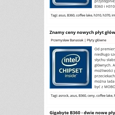
przystępnie
B360 i H310
Tagi:
asus
,
B360
,
coffee lake
,
h310
,
h370
,
in
Znamy ceny nowych płyt główn
Przemysław Banasiak
|
Płyty główne
Od premiery
niedługo sz
słychu słab
głównych. A
możliwości 
przeciekach
można lada 
być z MOBO,
Tagi:
asrock
,
asus
,
B360
,
ceny
,
coffee lake
,
Gigabyte B360 - dwie nowe pł