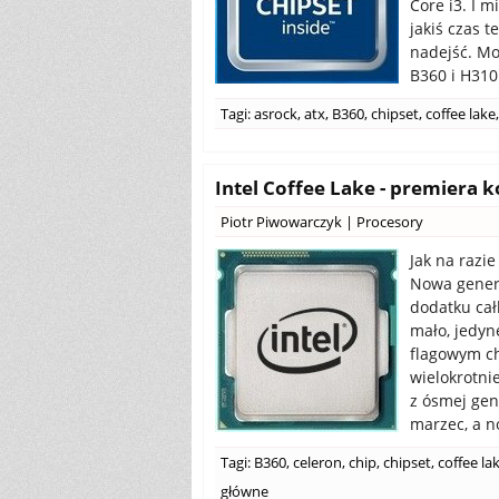
Core i3. I 
jakiś czas 
nadejść. Mo
B360 i H310
Tagi:
asrock
,
atx
,
B360
,
chipset
,
coffee lake
,
Intel Coffee Lake - premiera 
Piotr Piwowarczyk
|
Procesory
Jak na razi
Nowa genera
dodatku cał
mało, jedyn
flagowym ch
wielokrotni
z ósmej gen
marzec, a n
Tagi:
B360
,
celeron
,
chip
,
chipset
,
coffee la
główne