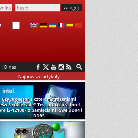
m
O nas
Najnowsze artykuły
Czy procesor z czterema rdzeniami
jeszcze daje radę? Test procesora Intel
ore i3-12100F z pamięciami RAM DDR4 i
DDR5