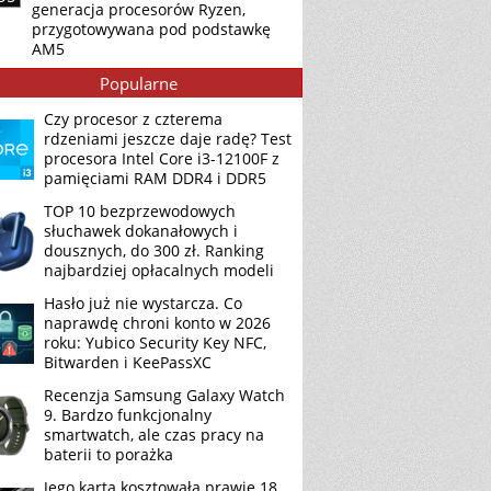
generacja procesorów Ryzen,
przygotowywana pod podstawkę
AM5
Popularne
Czy procesor z czterema
rdzeniami jeszcze daje radę? Test
procesora Intel Core i3-12100F z
pamięciami RAM DDR4 i DDR5
TOP 10 bezprzewodowych
słuchawek dokanałowych i
dousznych, do 300 zł. Ranking
najbardziej opłacalnych modeli
Hasło już nie wystarcza. Co
naprawdę chroni konto w 2026
roku: Yubico Security Key NFC,
Bitwarden i KeePassXC
Recenzja Samsung Galaxy Watch
9. Bardzo funkcjonalny
smartwatch, ale czas pracy na
baterii to porażka
Jego karta kosztowała prawie 18