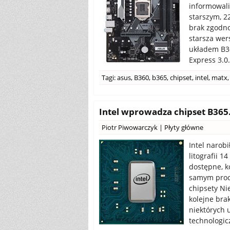
informowali
starszym, 2
brak zgodno
starsza we
układem B360
Express 3.0
Tagi:
asus
,
B360
,
b365
,
chipset
,
intel
,
matx
,
Intel wprowadza chipset B365. 
Piotr Piwowarczyk
|
Płyty główne
Intel narob
litografii 1
dostępne, k
samym proc
chipsety Ni
kolejne bra
niektórych 
technologic