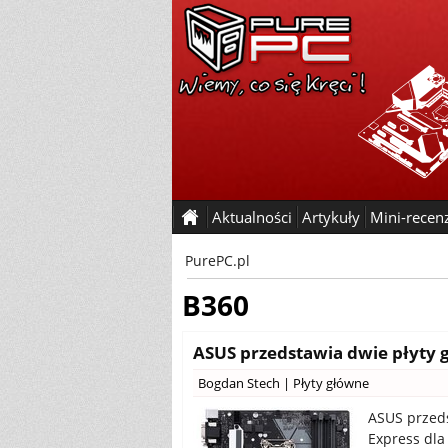
Aktualności
Artykuły
Mini-recen
PurePC.pl
B360
ASUS przedstawia dwie płyty 
Bogdan Stech
|
Płyty główne
ASUS przeds
Express dla