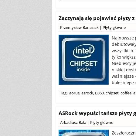
Zaczynają się pojawiać płyty z
Przemysław Banasiak
|
Płyty główne
Najnowsze p
debiutowały
wszystkich
tylko więks
Niebiescy j
niskiej dos
ważniejsze 
boleśniejsz
Tagi:
aorus
,
asrock
,
B360
,
chipset
,
coffee l
ASRock wypuści tańsze płyty 
Arkadiusz Bała
|
Płyty główne
Zeszłoroczn