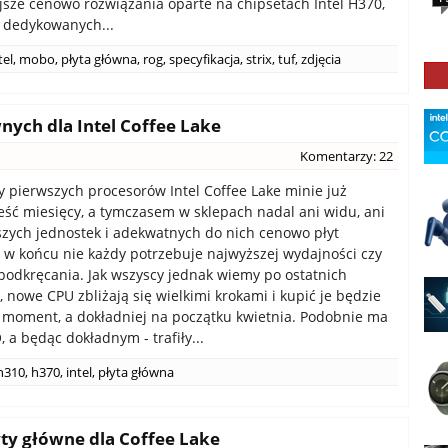
jsze cenowo rozwiązania oparte na chipsetach Intel H370,
 dedykowanych...
tel
,
mobo
,
płyta główna
,
rog
,
specyfikacja
,
strix
,
tuf
,
zdjęcia
ych dla Intel Coffee Lake
Komentarzy: 22
 pierwszych procesorów Intel Coffee Lake minie już
eść miesięcy, a tymczasem w sklepach nadal ani widu, ani
szych jednostek i adekwatnych do nich cenowo płyt
 w końcu nie każdy potrzebuje najwyższej wydajności czy
podkręcania. Jak wszyscy jednak wiemy po ostatnich
, nowe CPU zbliżają się wielkimi krokami i kupić je będzie
moment, a dokładniej na początku kwietnia. Podobnie ma
 a będąc dokładnym - trafiły...
h310
,
h370
,
intel
,
płyta główna
yty główne dla Coffee Lake