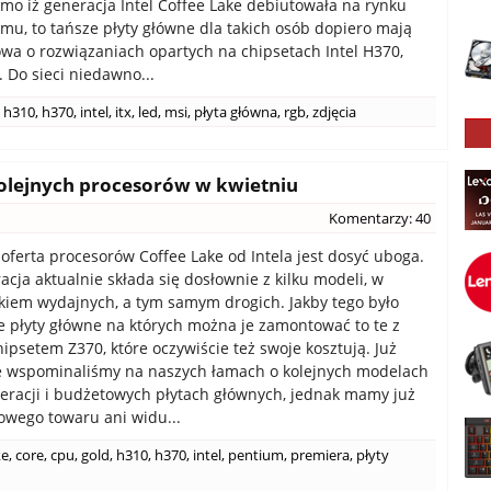
mimo iż generacja Intel Coffee Lake debiutowała na rynku
temu, to tańsze płyty główne dla takich osób dopiero mają
wa o rozwiązaniach opartych na chipsetach Intel H370,
. Do sieci niedawno...
h310
,
h370
,
intel
,
itx
,
led
,
msi
,
płyta główna
,
rgb
,
zdjęcia
kolejnych procesorów w kwietniu
Komentarzy: 40
e oferta procesorów Coffee Lake od Intela jest dosyć uboga.
cja aktualnie składa się dosłownie z kilku modeli, w
kiem wydajnych, a tym samym drogich. Jakby tego było
e płyty główne na których można je zamontować to te z
ipsetem Z370, które oczywiście też swoje kosztują. Już
e wspominaliśmy na naszych łamach o kolejnych modelach
eracji i budżetowych płytach głównych, jednak mamy już
owego towaru ani widu...
ke
,
core
,
cpu
,
gold
,
h310
,
h370
,
intel
,
pentium
,
premiera
,
płyty