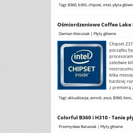
Tagi:
B360
,
b365
,
chipset
,
intel
,
płyta głów
Ośmiordzeniowe Coffee Lake b
Damian Marusiak
|
Płyty główne
Chipset Z37
początku by
procesorami
zaledwie ki
niezrozumia
kilka miesi
bardziej ro
z premierą 
Tagi:
aktualizacja
,
asrock
,
asus
,
B360
,
bios
,
Colorful B360 i H310 - Tanie p
Przemysław Banasiak
|
Płyty główne