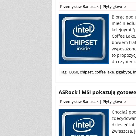
Przemysław Banasiak
|
Płyty główne
Biorąc pod 
mieć niedłu
kolejnymi "
Coffee Lake
bowiem traf
wyposażono 
to propozy
do czynieni
Tagi:
B360
,
chipset
,
coffee lake
,
gigabyte
,
i
ASRock i MSI pokazują gotowe
Przemysław Banasiak
|
Płyty główne
Chociaż pod
zdecydowani
dziesięć la
Zwłaszcza, 