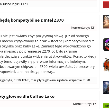
na
,
układ logiki
,
z170
ędą kompatybilne z Intel Z370
Komentarzy: 121
0 nie jest owiany zbyt pozytywną sławą. Już od samego
ł mocno krytykowany za brak wstecznej kompatybilności z
 Skylake oraz Kaby Lake. Zamiast tego wprowadzono go
lka miesięcy po premierze Z270, co było skrajnie
łą decyzją z punktu widzenia użytkowników. Ponadto kiedy
ęcy temu pojawiły się pierwsze informacje o kolejnym,
zbudowanym chipsecie - Z390, wielu uważało, że procesory
zapowiedzianą na drugą połowę...
gigabyte
,
h310
,
h370
,
msi
,
płyta główna
,
update
,
wsparcie
,
z370
łyty główne dla Coffee Lake
Komentarzy: 49