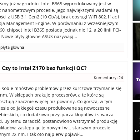
śmy już w grudniu. Intel B365 wyprodukowany jest w
2 nanometrowym procesie. Jego największymi wadami są
ści z USB 3.1 Gen2 (10 Gb/s), brak obsługi WiFi 802.11ac i
rsja Management Engine. W porównaniu z wcześniejszym
, chipset Intel B365 posiada jednak nie 12, a 20 linii PCI-
. Nowe płyty główne ASUS nazywają...
płyta główna
Czy to Intel Z170 bez funkcji OC?
Komentarzy: 24
T
ił sobie mnóstwo problemów przez kurczowe trzymanie się
4 nm. W sklepach brakuje procesorów, a te które są
osztują znacznie więcej niż powinny. Co gorsza, w tym
esie od jakiegoś czasu produkowane są nowoczesne
ebieskich, co dodatkowo przysparza kłopotów i stwarza
ki. By temu zaradzić, postanowiono wstrzymać produkcję
układów, zastępując je nowymi w... starszym procesie
cz
znym 22 nm. I tak oto najpierw pojawił...