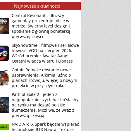
Najnowsze aktualności
Control Resonant - dłuższy
gameplay prezentuje misję w
metrze. Świetny level design i
spotkanie z główną bohaterką
pierwszej części
SkyShowtime - filmowe i serialowe
nowości VOD na sierpień 2026.
Wśród premier Awatar Aang:
Ostatni władca wiatru i Lioness
Gothic Remake dostanie nowe
usprawnienia. Alkimia luźno o
planach rozwoju, więcej o nowym
projekcie w przyszłym roku
Path of Exile 2 - jeden z
najpopularniejszych hack'n'slashy
na rynku ma dostać polskie
tłumaczenie. Możliwe, że wraz z
pierwszą częścią
NVIDIA RTX Spark będzie wspierać
technologię RTX Neural Texture