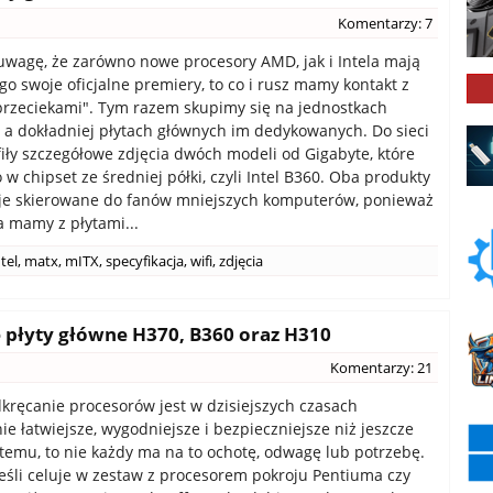
Komentarzy: 7
uwagę, że zarówno nowe procesory AMD, jak i Intela mają
go swoje oficjalne premiery, to co i rusz mamy kontakt z
przeciekami". Tym razem skupimy się na jednostkach
, a dokładniej płytach głównych im dedykowanych. Do sieci
iły szczegółowe zdjęcia dwóch modeli od Gigabyte, które
w chipset ze średniej półki, czyli Intel B360. Oba produkty
cje skierowane do fanów mniejszych komputerów, ponieważ
a mamy z płytami...
ntel
,
matx
,
mITX
,
specyfikacja
,
wifi
,
zdjęcia
 płyty główne H370, B360 oraz H310
Komentarzy: 21
kręcanie procesorów jest w dzisiejszych czasach
e łatwiejsze, wygodniejsze i bezpieczniejsze niż jeszcze
t temu, to nie każdy ma na to ochotę, odwagę lub potrzebę.
jeśli celuje w zestaw z procesorem pokroju Pentiuma czy