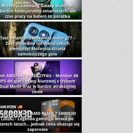
Recenzja Samsung Galaxy Watch 9.
Bardzo funkcjonalny smartwatch, ale
czas pracy na baterii to porażka
Test smartfona Motorola moto g77 -
Zdecydowanie nie warta takich
pieniędzy! Motorola strzela
samobójczego gola
est AMZFAST AMZG27F6U - Monitor 4K
IPS do gier i pracy biurowej z trybem
Dual Mode oraz w bardzo atrakcyjnej
cenie
Test procesora AMD Ryzen 7 5800X3D
(2026) - Legenda gamingu wraca po
terech latach... jednak cena okazuje się
zaporowa