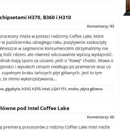
 chipsetami H370, B360 i H310
Komentarzy: 93
rocesory Intela w postaci rodzinny Coffee Lake, które
 w październiku ubiegłego roku, pozytywnie zaskoczyły
. Wreszcie w segmencie konsumenckim otrzymaliśmy nie
zą ilość rdzeni, ale również odczuwalnie wyższą wydajność.
ednak mają sporo za uszami, jeśli o "Kawę" chodzi. Mowa o
tępności i wysokich cenach niedługo po premierze oraz co
- zupełnym braku tańszych płyt głównych. Jest to tym
e, że mimo wykorzystywania...
ake
,
gigabyte
,
h310
,
h370
,
intel
,
LGA1151
,
mobo
,
płyta główna
główne pod Intel Coffee Lake
Komentarzy: 60
ą premierą procesorów z rodziny Coffee Lake Intel nieźle