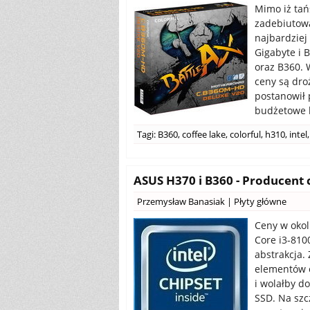
Mimo iż tań
zadebiutowa
najbardziej
Gigabyte i 
oraz B360. 
ceny są dro
postanowił 
budżetowe k
Tagi:
B360
,
coffee lake
,
colorful
,
h310
,
intel
,
ASUS H370 i B360 - Producent
Przemysław Banasiak
|
Płyty główne
Ceny w okol
Core i3-8100
abstrakcja.
elementów o
i wolałby do
SSD. Na szc