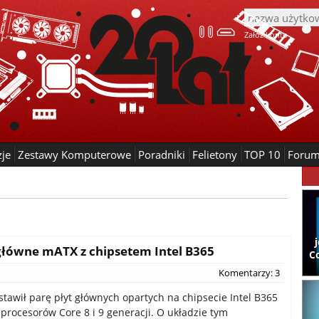
Załóż konto
zje
Zestawy Komputerowe
Poradniki
Felietony
TOP 10
Foru
główne mATX z chipsetem Intel B365
C
Komentarzy: 3
tawił parę płyt głównych opartych na chipsecie Intel B365
 procesorów Core 8 i 9 generacji. O układzie tym