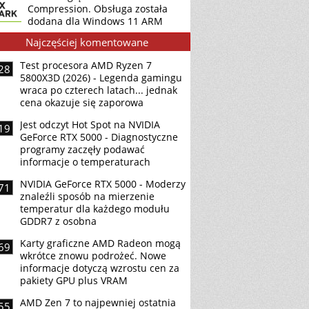
Compression. Obsługa została
dodana dla Windows 11 ARM
Najczęściej komentowane
Test procesora AMD Ryzen 7
28
5800X3D (2026) - Legenda gamingu
wraca po czterech latach... jednak
cena okazuje się zaporowa
Jest odczyt Hot Spot na NVIDIA
19
GeForce RTX 5000 - Diagnostyczne
programy zaczęły podawać
informacje o temperaturach
NVIDIA GeForce RTX 5000 - Moderzy
71
znaleźli sposób na mierzenie
temperatur dla każdego modułu
GDDR7 z osobna
Karty graficzne AMD Radeon mogą
69
wkrótce znowu podrożeć. Nowe
informacje dotyczą wzrostu cen za
pakiety GPU plus VRAM
AMD Zen 7 to najpewniej ostatnia
55