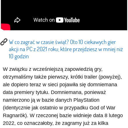
W co zagrać w czasie świąt? Oto 10 ciekawych gier
akcji na PC z 2021 roku, które przejdziesz w mniej niż
10 godzin
W związku z wcześniejszą zapowiedzią gry,
otrzymaliśmy także pierwszy, krótki trailer (powyżej),
ale dopiero teraz w sieci pojawiła się domniemana
data premiery tytułu. Domniemana, ponieważ
namierzono ją w bazie danych PlayStation
(identycznie jak ostatnio w przypadku God of War
Ragnarök). W rzeczonej bazie widnieje data 8 lutego
2022, co oznaczałoby, że zagramy już za kilka