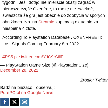
tygodni. Jeśli dotąd nie mieliście okazji zagrać w
pierwszą część Oxenfree, to radzę nie zwlekać,
zwłaszcza że gra jest obecnie do zdobycia w sporych
obniżkach. Np. na
Steamie
kupimy ją aktualnie za
niespełna 4 złote.
According To Playstation Database , OXENFREE II:
Lost Signals Coming February 8th 2022
#PS5
pic.twitter.com/YJC9rSillF
— PlayStation Game Size (@PlaystationSize)
December 28, 2021
Źródło: Twitter
Bądź na bieżąco - obserwuj:
PurePC.pl na Google News