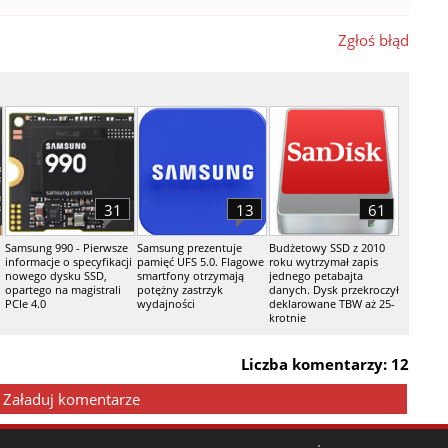
Zgłoś błąd
31
13
61
Samsung 990 - Pierwsze
Samsung prezentuje
Budżetowy SSD z 2010
informacje o specyfikacji
pamięć UFS 5.0. Flagowe
roku wytrzymał zapis
nowego dysku SSD,
smartfony otrzymają
jednego petabajta
h
opartego na magistrali
potężny zastrzyk
danych. Dysk przekroczył
PCIe 4.0
wydajności
deklarowane TBW aż 25-
krotnie
Liczba komentarzy: 12
Załaduj komentarze