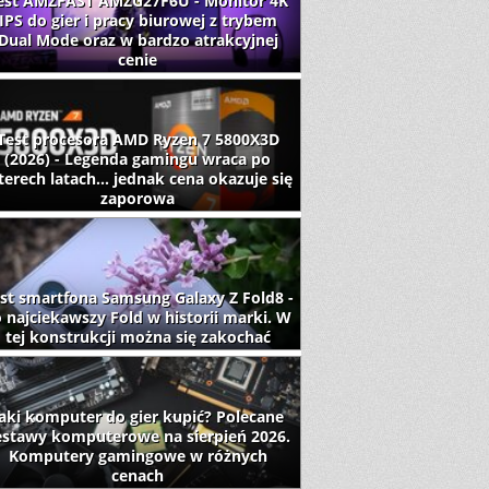
est AMZFAST AMZG27F6U - Monitor 4K
IPS do gier i pracy biurowej z trybem
Dual Mode oraz w bardzo atrakcyjnej
cenie
Test procesora AMD Ryzen 7 5800X3D
(2026) - Legenda gamingu wraca po
terech latach... jednak cena okazuje się
zaporowa
st smartfona Samsung Galaxy Z Fold8 -
 najciekawszy Fold w historii marki. W
tej konstrukcji można się zakochać
aki komputer do gier kupić? Polecane
estawy komputerowe na sierpień 2026.
Komputery gamingowe w różnych
cenach