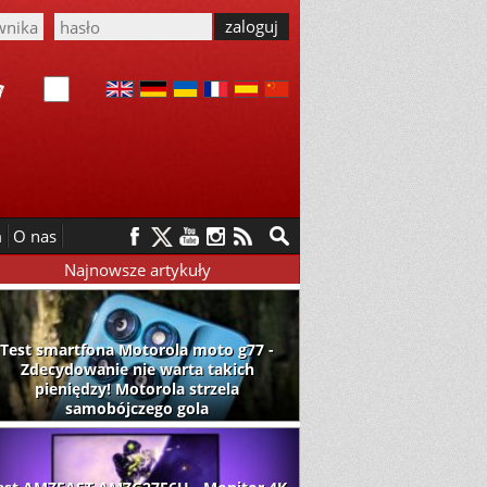
m
O nas
Najnowsze artykuły
Test smartfona Motorola moto g77 -
Zdecydowanie nie warta takich
pieniędzy! Motorola strzela
samobójczego gola