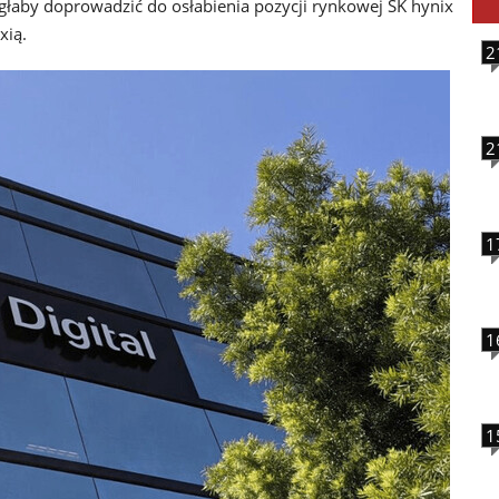
ogłaby doprowadzić do osłabienia pozycji rynkowej SK hynix
xią.
2
2
1
1
1