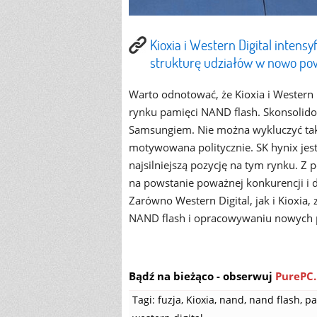
Kioxia i Western Digital inten
strukturę udziałów w nowo po
Warto odnotować, że Kioxia i Western 
rynku pamięci NAND flash. Skonsoli
Samsungiem. Nie można wykluczyć takż
motywowana politycznie. SK hynix jes
najsilniejszą pozycję na tym rynku. Z 
na powstanie poważnej konkurencji i
Zarówno Western Digital, jak i Kioxia
NAND flash i opracowywaniu nowych 
Bądź na bieżąco - obserwuj
PurePC.
Tagi:
fuzja
,
Kioxia
,
nand
,
nand flash
,
pa