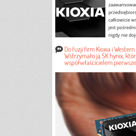
zaawansowany
przedsiębior
całkowicie ws
jest pośredn
nigdy nie doj
Do fuzji firm Kioxia i Wester
Wstrzymało ją SK hynix, któ
współwłaścicielem pierwsz