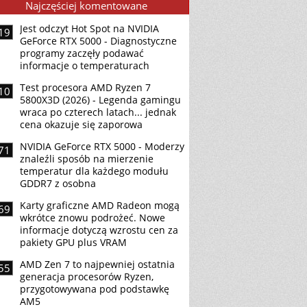
Najczęściej komentowane
Jest odczyt Hot Spot na NVIDIA
19
GeForce RTX 5000 - Diagnostyczne
programy zaczęły podawać
informacje o temperaturach
Test procesora AMD Ryzen 7
10
5800X3D (2026) - Legenda gamingu
wraca po czterech latach... jednak
cena okazuje się zaporowa
NVIDIA GeForce RTX 5000 - Moderzy
71
znaleźli sposób na mierzenie
temperatur dla każdego modułu
GDDR7 z osobna
Karty graficzne AMD Radeon mogą
69
wkrótce znowu podrożeć. Nowe
informacje dotyczą wzrostu cen za
pakiety GPU plus VRAM
AMD Zen 7 to najpewniej ostatnia
55
generacja procesorów Ryzen,
przygotowywana pod podstawkę
AM5