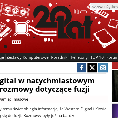
Załóż konto
zje
Zestawy Komputerowe
Poradniki
Felietony
TOP 10
Foru
Digital w natychmiastowym
 rozmowy dotyczące fuzji
Pamięci masowe
y temu świat obiegła informacja, że Western Digital i Kioxia
 się do fuzji. Rozmowy były już na bardzo