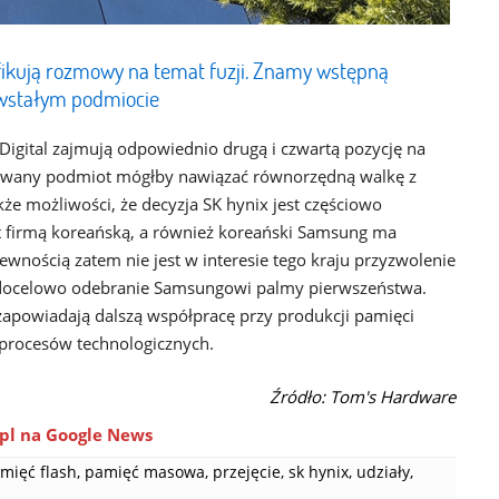
syfikują rozmowy na temat fuzji. Znamy wstępną
wstałym podmiocie
Digital zajmują odpowiednio drugą i czwartą pozycję na
dowany podmiot mógłby nawiązać równorzędną walkę z
e możliwości, że decyzja SK hynix jest częściowo
t firmą koreańską, a również koreański Samsung ma
pewnością zatem nie jest w interesie tego kraju przyzwolenie
 docelowo odebranie Samsungowi palmy pierwszeństwa.
, zapowiadają dalszą współpracę przy produkcji pamięci
procesów technologicznych.
Źródło: Tom's Hardware
pl na Google News
mięć flash
,
pamięć masowa
,
przejęcie
,
sk hynix
,
udziały
,