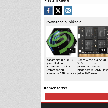
western digital
Powiązane publikacje
24
35
Seagate szykuje 50 TB
Dobre wieści dla rynku
dyski HAMR na
SSD? TrendForce
platformie Mozaic 5.
przewiduje koniec
Gęstość zapisu
niedoborów NAND Flas
przekroczy 5 TB na talerz
już w 2027 roku
Komentarze: