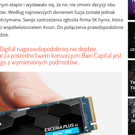
T
m etapie i wydawało się, że nic nie zmieni decyzji obu
stw. Według najnowszych doniesień fuzja została jednak
trzymana. Swoje zastrzeżenia zgłosiła firma SK hynix, która
io współwłaścicielem Kioxii. Do połączenia prawdopodobnie
dzie.
n Digital najprawdopodobniej nie dojdzie.
cz
re za pośrednictwem konsorcjum Bain Capital jest
ego z wymienionych podmiotów.
Te
To
J
z