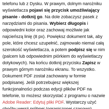
telefonu lub z Dysku. W prawym, dolnym narożniku
wyświetlacza
pojawi się przycisk umożliwiający
pisanie - dotknij go
. Na dole zobaczysz pasek z
narzędziami do pisania.
Wybierz długopis
i
odpowiedni kolor oraz zachowaj możliwie jak
najcieńszą linię (8 px). Powiększ dokument tak, aby
pole, które chcesz uzupełnić, zajmowało niemal całą
szerokość wyświetlacza, a potem
podpisz się
w nim
(palcem lub odpowiednim piórkiem do wyświetlaczy
dotykowych). Na końcu dotknij przycisku
Zapisz
w
prawym górnym narożniku ekranu. To wszystko.
Dokument PDF został zachowany w formie
podpisanej. Jeśli potrzebujesz większej
funkcjonalności podczas edycji plików PDF na
telefonie, to możesz skorzystać z programu o nazwie
Adobe Reader: Edytuj pliki PDF
. Wystarczy użyć
choćby wersji próbnej (ograniczonej czasowo).