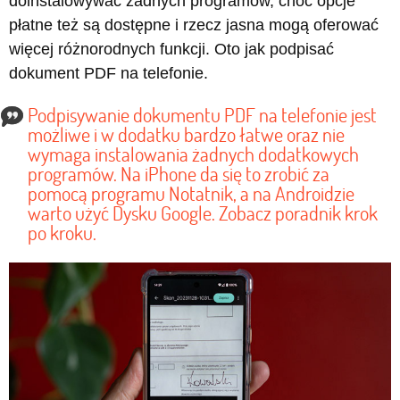
doinstalowywać żadnych programów, choć opcje
płatne też są dostępne i rzecz jasna mogą oferować
więcej różnorodnych funkcji. Oto jak podpisać
dokument PDF na telefonie.
Podpisywanie dokumentu PDF na telefonie jest
możliwe i w dodatku bardzo łatwe oraz nie
wymaga instalowania żadnych dodatkowych
programów. Na iPhone da się to zrobić za
pomocą programu Notatnik, a na Androidzie
warto użyć Dysku Google. Zobacz poradnik krok
po kroku.