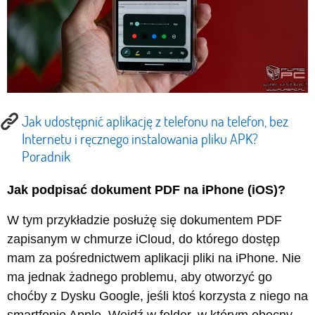
Jak udostępnić aplikację z telefonu na telefon, bez
Internetu i ręcznego instalowania pliku APK?
Poradnik
Jak podpisać dokument PDF na iPhone (iOS)?
W tym przykładzie posłużę się dokumentem PDF
zapisanym w chmurze iCloud, do którego dostęp
mam za pośrednictwem aplikacji pliki na iPhone. Nie
ma jednak żadnego problemu, aby otworzyć go
choćby z Dysku Google, jeśli ktoś korzysta z niego na
smartfonie Apple. Wejdź w folder, w którym obecny