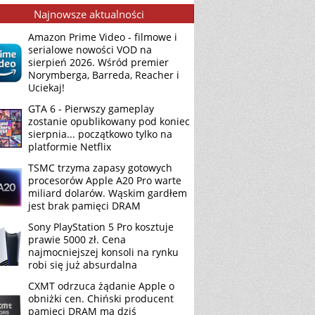
Najnowsze aktualności
Amazon Prime Video - filmowe i
serialowe nowości VOD na
sierpień 2026. Wśród premier
Norymberga, Barreda, Reacher i
Uciekaj!
GTA 6 - Pierwszy gameplay
zostanie opublikowany pod koniec
sierpnia... początkowo tylko na
platformie Netflix
TSMC trzyma zapasy gotowych
procesorów Apple A20 Pro warte
miliard dolarów. Wąskim gardłem
jest brak pamięci DRAM
Sony PlayStation 5 Pro kosztuje
prawie 5000 zł. Cena
najmocniejszej konsoli na rynku
robi się już absurdalna
CXMT odrzuca żądanie Apple o
obniżki cen. Chiński producent
pamięci DRAM ma dziś