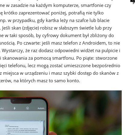
ne w zasadzie na każdym komputerze, smartfonie czy
hcę krótko zaprezentować poniżej, potrafią nie tylko
p. w przypadku, gdy kartka leży na szafce lub blacie
 Jeśli skan (zdjęcie) robisz w słabszym świetle lub przy
ne w taki sposób, by cyfrowy dokument był zbliżony do
nością. Po czwarte: jeśli masz telefon z Androidem, to nie
. Wystarczy, że raz dodasz odpowiedni widżet na pulpicie i
cji skanowania za pomocą smartfonu. Po piąte: stworzone
ięci telefonu, lecz mogą zostać umieszczone bezpośrednio
z miejsca w urządzeniu i masz szybki dostęp do skanów z
erów, na których masz to samo konto.