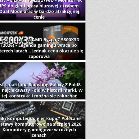
est AMZFAST AMZG27F6U - Monitor 4K
IPS do gier i pracy biurowej z trybem
Dual Mode oraz w bardzo atrakcyjnej
cenie
Test procesora AMD Ryzen 7 5800X3D
(2026) - Legenda gamingu wraca po
terech latach... jednak cena okazuje się
zaporowa
st smartfona Samsung Galaxy Z Fold8 -
 najciekawszy Fold w historii marki. W
tej konstrukcji można się zakochać
aki komputer do gier kupić? Polecane
estawy komputerowe na sierpień 2026.
Komputery gamingowe w różnych
cenach