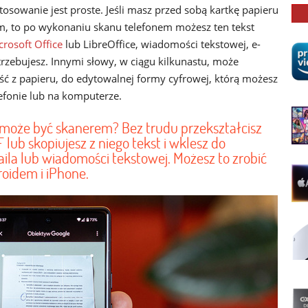
osowanie jest proste. Jeśli masz przed sobą kartkę papieru
m, to po wykonaniu skanu telefonem możesz ten tekst
crosoft Office
lub LibreOffice, wiadomości tekstowej, e-
trzebujesz. Innymi słowy, w ciągu kilkunastu, może
eść z papieru, do edytowalnej formy cyfrowej, którą możesz
efonie lub na komputerze.
 może być skanerem? Bez trudu przekształcisz
ub skopiujesz z niego tekst i wklesz do
la lub wiadomości tekstowej. Możesz to zrobić
roidem i iPhone.