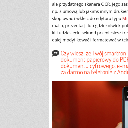
ale przydatnego skanera OCR. Jego zast
np. z umową lub jakimś innym drukie
skopiować i wkleić do edytora typu
Mi
maila, prezentacji lub gdziekolwiek po
kilkudziesięciu sekund przeniesiesz tr
dalej modyfikować i formatować w tel
Czy wiesz, że Twój smartfon
dokument papierowy do PDF l
dokumentu cyfrowego, e-mai
za darmo na telefonie z And