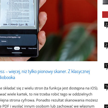
2
2
1
s – więcej, niż tylko pionowy skaner. Z klasycznej
udiobooka
1
składać się z wielu stron (ta funkcja jest dostępna na iOS).
wać wiele kartek, to nie trzeba robić tego w oddzielnych
kolejna strona cyfrowa. Ponadto rezultat skanowania możesz
ie PDF i wysłać innym osobom lub zachować we własnym
1