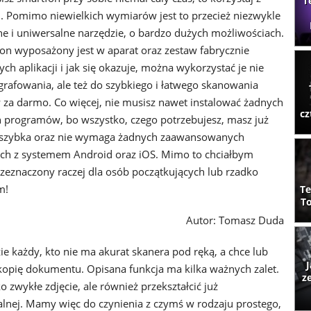
T
i. Pomimo niewielkich wymiarów jest to przecież niezwykle
e i uniwersalne narzędzie, o bardzo dużych możliwościach.
on wyposażony jest w aparat oraz zestaw fabrycznie
ch aplikacji i jak się okazuje, można wykorzystać je nie
ografowania, ale też do szybkiego i łatwego skanowania
a darmo. Co więcej, nie musisz nawet instalować żadnych
cz
programów, bo wszystko, czego potrzebujesz, masz już
ść szybka oraz nie wymaga żadnych zaawansowanych
nach z systemem Android oraz iOS. Mimo to chciałbym
przeznaczony raczej dla osób początkujących lub rzadko
m!
Te
To
Autor: Tomasz Duda
ie każdy, kto nie ma akurat skanera pod ręką, a chce lub
J
opię dokumentu. Opisana funkcja ma kilka ważnych zalet.
z
 zwykłe zdjęcie, ale również przekształcić już
nej. Mamy więc do czynienia z czymś w rodzaju prostego,