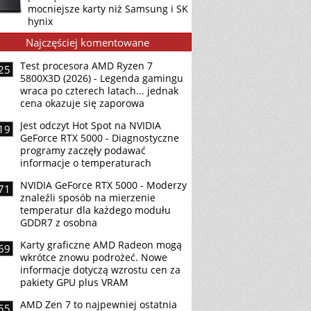
mocniejsze karty niż Samsung i SK
hynix
Najczęściej komentowane
Test procesora AMD Ryzen 7
25
5800X3D (2026) - Legenda gamingu
wraca po czterech latach... jednak
cena okazuje się zaporowa
Jest odczyt Hot Spot na NVIDIA
19
GeForce RTX 5000 - Diagnostyczne
programy zaczęły podawać
informacje o temperaturach
NVIDIA GeForce RTX 5000 - Moderzy
71
znaleźli sposób na mierzenie
temperatur dla każdego modułu
GDDR7 z osobna
Karty graficzne AMD Radeon mogą
69
wkrótce znowu podrożeć. Nowe
informacje dotyczą wzrostu cen za
pakiety GPU plus VRAM
AMD Zen 7 to najpewniej ostatnia
55