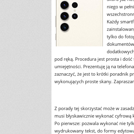
niego w pełn
wszechstronn
Każdy smartf
zainstalowany
tylko do fot
dokumentów z
dodatkowych 
pod ręką. Procedura jest prosta i do
umiejętności. Prezentuję ją na telefo
zaznaczyć, że jest to krótki poradnik 
wykonujących proste skany. Zaprasza
Z porady tej skorzystać może w zasadz
musi błyskawicznie wykonać cyfrową k
Po pierwsze: pozwala wykonać nie tylko
wydrukowany tekst, do formy edytowal