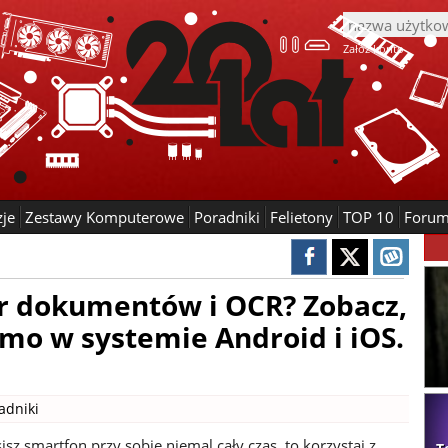
Załóż konto
zje
Zestawy Komputerowe
Poradniki
Felietony
TOP 10
Foru
er dokumentów i OCR? Zobacz,
rmo w systemie Android i iOS.
adniki
isz smartfon przy sobie niemal cały czas, to korzystaj z