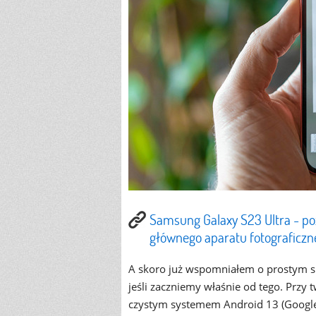
Samsung Galaxy S23 Ultra - po
głównego aparatu fotograficzn
A skoro już wspomniałem o prostym sk
jeśli zaczniemy właśnie od tego. Przy
czystym systemem Android 13 (Google P