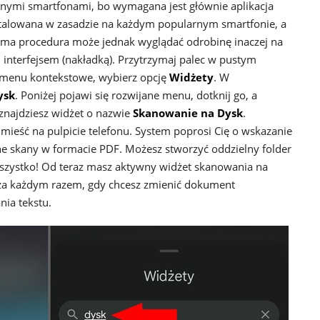
innymi smartfonami, bo wymagana jest głównie aplikacja
nstalowana w zasadzie na każdym popularnym smartfonie, a
ama procedura może jednak wyglądać odrobinę inaczej na
nterfejsem (nakładką). Przytrzymaj palec w pustym
ię menu kontekstowe, wybierz opcję
Widżety
. W
ysk
. Poniżej pojawi się rozwijane menu, dotknij go, a
 znajdziesz widżet o nazwie
Skanowanie na Dysk
.
umieść na pulpicie telefonu. System poprosi Cię o wskazanie
e skany w formacie PDF. Możesz stworzyć oddzielny folder
 wszystko! Od teraz masz aktywny widżet skanowania na
ć za każdym razem, gdy chcesz zmienić dokument
nia tekstu.