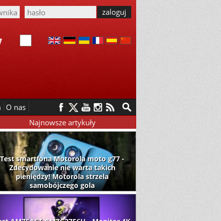
m
O nas
Najnowsze artykuły
Test smartfona Motorola moto g77 -
Zdecydowanie nie warta takich
pieniędzy! Motorola strzela
samobójczego gola