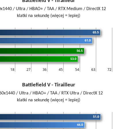
Battlefield V - Tirailleur
x1440 / Ultra / HBAO+ / TAA / RTX Medium / DirectX 12
klatki na sekundę (więcej = lepiej)
65.5
61.0
56.5
53.0
18
27
36
45
54
63
72
Battlefield V - Tirailleur
60x1440 / Ultra / HBAO+ / TAA / RTX Ultra / DirectX 12
klatki na sekundę (więcej = lepiej)
51.0
44.0