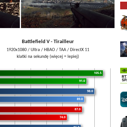
Battlefield V - Tirailleur
1920x1080 / Ultra / HBAO / TAA / DirectX 11
klatki na sekundę (więcej = lepiej)
105.5
91.0
98.0
89.0
87.0
74.0