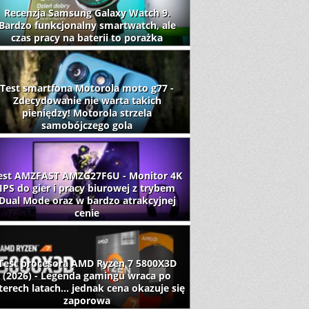
Recenzja Samsung Galaxy Watch 9.
Bardzo funkcjonalny smartwatch, ale
czas pracy na baterii to porażka
Test smartfona Motorola moto g77 -
Zdecydowanie nie warta takich
pieniędzy! Motorola strzela
samobójczego gola
est AMZFAST AMZG27F6U - Monitor 4K
IPS do gier i pracy biurowej z trybem
Dual Mode oraz w bardzo atrakcyjnej
cenie
Test procesora AMD Ryzen 7 5800X3D
(2026) - Legenda gamingu wraca po
terech latach... jednak cena okazuje się
zaporowa