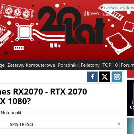
Załóż konto
zje
Zestawy Komputerowe
Poradniki
Felietony
TOP 10
Foru
es RX2070 - RTX 2070
X 1080?
C
|
Notebooki
- SPIS TREŚCI -