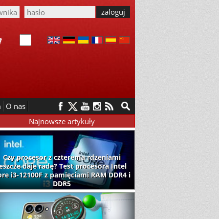
m
O nas
Najnowsze artykuły
Czy procesor z czterema rdzeniami
jeszcze daje radę? Test procesora Intel
ore i3-12100F z pamięciami RAM DDR4 i
DDR5