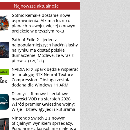
Najnowsze aktualności
Gothic Remake dostanie nowe
usprawnienia. Alkimia luźno o
planach rozwoju, więcej o nowym
projekcie w przyszłym roku
Path of Exile 2 - jeden z
najpopularniejszych hack'n'slashy
na rynku ma dostać polskie
tłumaczenie. Możliwe, że wraz z
pierwszą częścią
NVIDIA RTX Spark będzie wspierać
technologię RTX Neural Texture
Compression. Obsługa została
dodana dla Windows 11 ARM
Disney+ - filmowe i serialowe
nowości VOD na sierpień 2026.
Wśród premier Gwiezdne wojny:
Wizje - Dziewiąty Jedi i Futurama
Nintendo Switch 2 z nowym,
oficjalnym wynikiem sprzedaży.
Popularność konsoli nie maleje, a