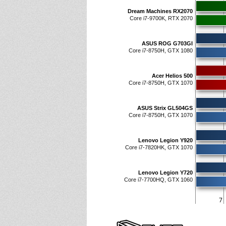
Dream Machines RX2070
Core i7-9700K, RTX 2070
ASUS ROG G703GI
Core i7-8750H, GTX 1080
Acer Helios 500
Core i7-8750H, GTX 1070
ASUS Strix GL504GS
Core i7-8750H, GTX 1070
Lenovo Legion Y920
Core i7-7820HK, GTX 1070
Lenovo Legion Y720
Core i7-7700HQ, GTX 1060
7