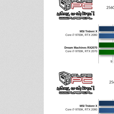
2560
MSI Trident X
Core i7-9700K, RTX 2080
Dream Machines RX2070
Core i7-9700K, RTX 2070
9
25
MSI Trident X
Core i7-9700K, RTX 2080