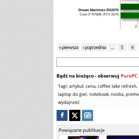
Dream Machines RX2070
Core i7-9700K, RTX 2070
7
« pierwsza
‹ poprzednia
…
5
6
Bądź na bieżąco - obserwuj
PurePC.
Tagi:
artykuł
,
cena
,
coffee lake refresh
,
laptop do gier
,
notebook
,
nvidia
,
premi
wydajność
Powiązane publikacje