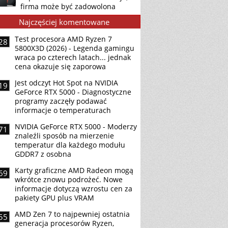
firma może być zadowolona
Najczęściej komentowane
Test procesora AMD Ryzen 7
28
5800X3D (2026) - Legenda gamingu
wraca po czterech latach... jednak
cena okazuje się zaporowa
Jest odczyt Hot Spot na NVIDIA
19
GeForce RTX 5000 - Diagnostyczne
programy zaczęły podawać
informacje o temperaturach
NVIDIA GeForce RTX 5000 - Moderzy
71
znaleźli sposób na mierzenie
temperatur dla każdego modułu
GDDR7 z osobna
Karty graficzne AMD Radeon mogą
69
wkrótce znowu podrożeć. Nowe
informacje dotyczą wzrostu cen za
pakiety GPU plus VRAM
AMD Zen 7 to najpewniej ostatnia
55
generacja procesorów Ryzen,