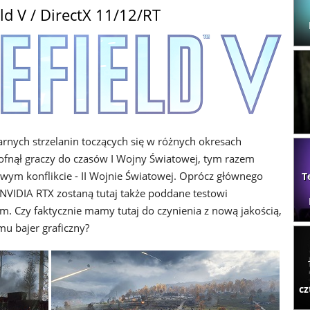
eld V / DirectX 11/12/RT
arnych strzelanin toczących się w różnych okresach
 cofnął graczy do czasów I Wojny Światowej, tym razem
awym konflikcie - II Wojnie Światowej. Oprócz głównego
T
 NVIDIA RTX zostaną tutaj także poddane testowi
. Czy faktycznie mamy tutaj do czynienia z nową jakością,
mu bajer graficzny?
cz