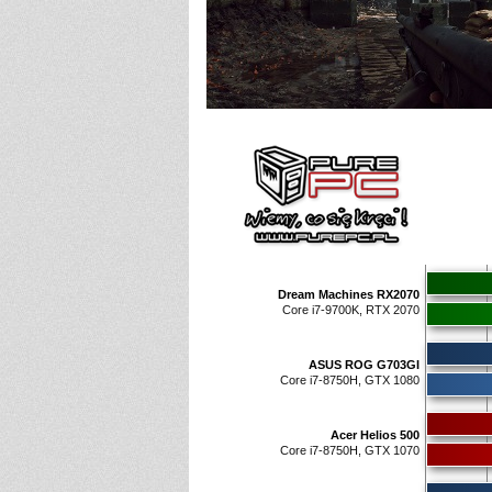
Dream Machines RX2070
Core i7-9700K, RTX 2070
ASUS ROG G703GI
Core i7-8750H, GTX 1080
Acer Helios 500
Core i7-8750H, GTX 1070