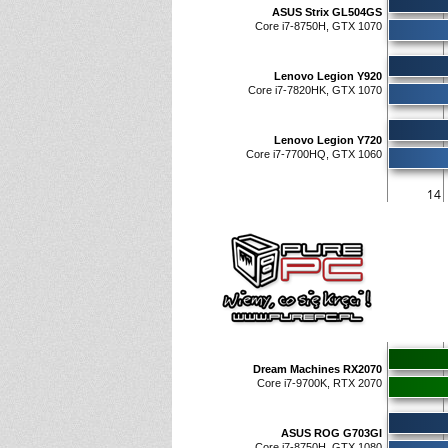
ASUS Strix GL504GS
Core i7-8750H, GTX 1070
Lenovo Legion Y920
Core i7-7820HK, GTX 1070
Lenovo Legion Y720
Core i7-7700HQ, GTX 1060
14
Dream Machines RX2070
Core i7-9700K, RTX 2070
ASUS ROG G703GI
Core i7-8750H, GTX 1080