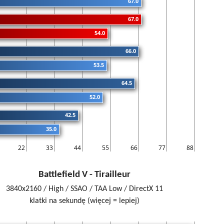
67.0
67.0
54.0
66.0
53.5
64.5
52.0
42.5
35.0
22
33
44
55
66
77
88
Battlefield V - Tirailleur
3840x2160 / High / SSAO / TAA Low / DirectX 11
klatki na sekundę (więcej = lepiej)