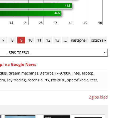
41.5
36.5
14
21
28
35
42
49
56
7
8
9
10
11
12
13
…
następna ›
ostatnia »
- SPIS TREŚCI -
pl na Google News
dlss
,
dream machines
,
geforce
,
i7-9700K
,
intel
,
laptop
,
era
,
ray tracing
,
recenzja
,
rtx
,
rtx 2070
,
specyfikacja
,
test
,
Zgłoś błąd