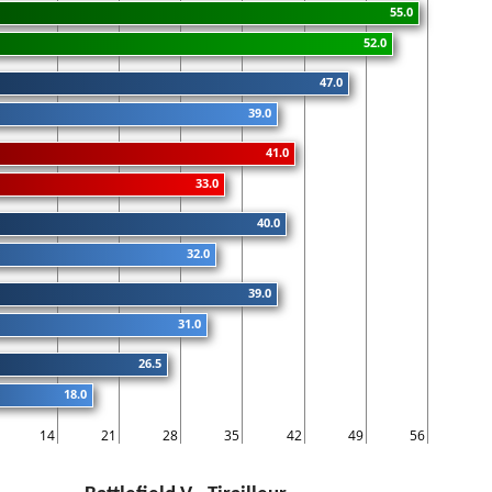
55.0
52.0
47.0
39.0
41.0
33.0
40.0
32.0
39.0
31.0
26.5
18.0
14
21
28
35
42
49
56