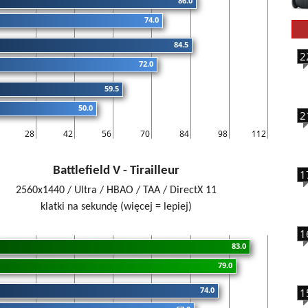
86.0
74.0
84.5
2
72.0
59.5
50.0
2
28
42
56
70
84
98
112
Battlefield V - Tirailleur
1
2560x1440 / Ultra / HBAO / TAA / DirectX 11
klatki na sekundę (więcej = lepiej)
1
83.0
79.0
74.0
1