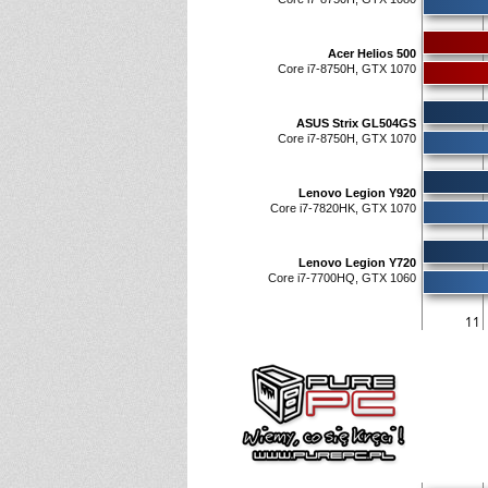
Acer Helios 500
Core i7-8750H, GTX 1070
ASUS Strix GL504GS
Core i7-8750H, GTX 1070
Lenovo Legion Y920
Core i7-7820HK, GTX 1070
Lenovo Legion Y720
Core i7-7700HQ, GTX 1060
11