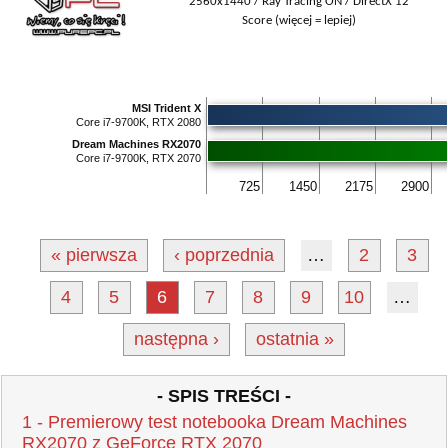
2560x1440 / Ray Tracing ON / DirectX 12
Score (więcej = lepiej)
MSI Trident X
Core i7-9700K, RTX 2080
Dream Machines RX2070
Core i7-9700K, RTX 2070
725
1450
2175
2900
« pierwsza
‹ poprzednia
…
2
3
4
5
6
7
8
9
10
…
następna ›
ostatnia »
- SPIS TREŚCI -
1 - Premierowy test notebooka Dream Machines
RX2070 z GeForce RTX 2070