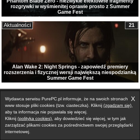
Phantom Blade Zero - niezwykle efektowne fragmenty
rozgrywki w wyśmienitej oprawie prosto z Summer
Game Fest
Aktualności
21
Alan Wake 2: Night Springs - zapowiedź premiery
rozszerzenia i fizycznej wersji największą niespodzianką
Summer Game Fest
Przełącz na wersję klasyczną strony
X
Wydawca serwisu PurePC.pl informuje, że na swoich stronach
Zgłoś błąd na stronie
www stosuje pliki cookies (tzw. ciasteczka). Kliknij
(zgadzam się)
,
aby ta informacja nie pojawiała się więcej.
Forum
Redakcja
Reklama
Kontakt
Kliknij
(polityka cookies)
, aby dowiedzieć się więcej, w tym jak
zarządzać plikami cookies za pośrednictwem swojej przeglądarki
internetowej.