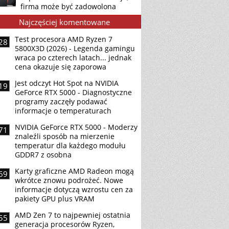
firma może być zadowolona
Najczęściej komentowane
Test procesora AMD Ryzen 7
28
5800X3D (2026) - Legenda gamingu
wraca po czterech latach... jednak
cena okazuje się zaporowa
Jest odczyt Hot Spot na NVIDIA
19
GeForce RTX 5000 - Diagnostyczne
programy zaczęły podawać
informacje o temperaturach
NVIDIA GeForce RTX 5000 - Moderzy
71
znaleźli sposób na mierzenie
temperatur dla każdego modułu
GDDR7 z osobna
Karty graficzne AMD Radeon mogą
69
wkrótce znowu podrożeć. Nowe
informacje dotyczą wzrostu cen za
pakiety GPU plus VRAM
AMD Zen 7 to najpewniej ostatnia
55
generacja procesorów Ryzen,