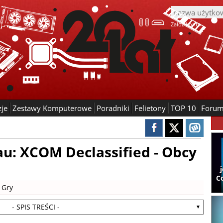
Załóż konto
zje
Zestawy Komputerowe
Poradniki
Felietony
TOP 10
Foru
u: XCOM Declassified - Obcy
C
|
Gry
- SPIS TREŚCI -