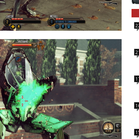
2
2
1
1
1