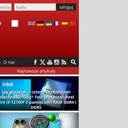
m
O nas
Najnowsze artykuły
Czy procesor z czterema rdzeniami
jeszcze daje radę? Test procesora Intel
ore i3-12100F z pamięciami RAM DDR4 i
DDR5