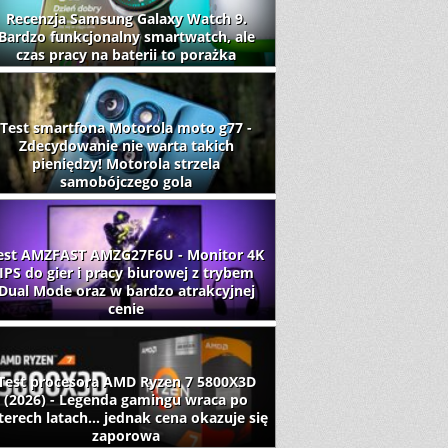
Recenzja Samsung Galaxy Watch 9.
Bardzo funkcjonalny smartwatch, ale
czas pracy na baterii to porażka
Test smartfona Motorola moto g77 -
Zdecydowanie nie warta takich
pieniędzy! Motorola strzela
samobójczego gola
est AMZFAST AMZG27F6U - Monitor 4K
IPS do gier i pracy biurowej z trybem
Dual Mode oraz w bardzo atrakcyjnej
cenie
Test procesora AMD Ryzen 7 5800X3D
(2026) - Legenda gamingu wraca po
terech latach... jednak cena okazuje się
zaporowa