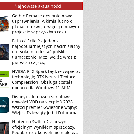
Najnowsze aktualności
Gothic Remake dostanie nowe
usprawnienia. Alkimia luźno o
planach rozwoju, więcej o nowym
projekcie w przyszłym roku
Path of Exile 2 - jeden z
najpopularniejszych hack'n'slashy
na rynku ma dostać polskie
tłumaczenie. Możliwe, że wraz z
pierwszą częścią
NVIDIA RTX Spark będzie wspierać
technologię RTX Neural Texture
Compression. Obsługa została
dodana dla Windows 11 ARM
Disney+ - filmowe i serialowe
nowości VOD na sierpień 2026.
Wśród premier Gwiezdne wojny:
Wizje - Dziewiąty Jedi i Futurama
Nintendo Switch 2 z nowym,
oficjalnym wynikiem sprzedaży.
Popularność konsoli nie maleje, a