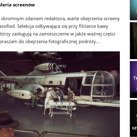
aleria screenów
ie skromnym zdaniem redaktora, warte obejrzenia screeny
ified. Selekcja odbywająca się przy filiżance kawy
którzy zasługują na zamieszczenie w jakże ważnej części
apraszam do obejrzenia fotograficznej podróży...
T
cz