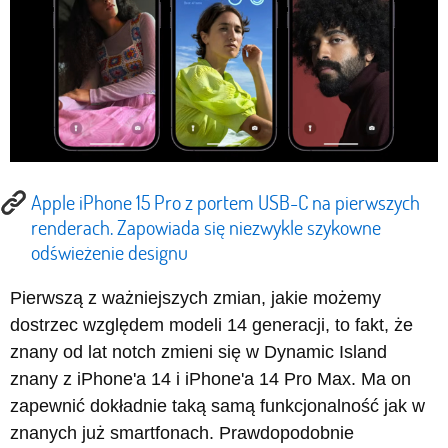
Apple iPhone 15 Pro z portem USB-C na pierwszych
renderach. Zapowiada się niezwykle szykowne
odświeżenie designu
Pierwszą z ważniejszych zmian, jakie możemy
dostrzec względem modeli 14 generacji, to fakt, że
znany od lat notch zmieni się w Dynamic Island
znany z iPhone'a 14 i iPhone'a 14 Pro Max. Ma on
zapewnić dokładnie taką samą funkcjonalność jak w
znanych już smartfonach. Prawdopodobnie