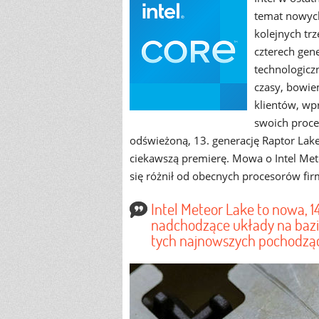
temat nowych
kolejnych trz
czterech gen
technologicz
czasy, bowie
klientów, wp
swoich proc
odświeżoną, 13. generację Raptor Lake
ciekawszą premierę. Mowa o Intel Met
się różnił od obecnych procesorów fir
Intel Meteor Lake to nowa, 
nadchodzące układy na bazi
tych najnowszych pochodząc