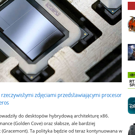
, rzeczywistymi zdjęciami przedstawiającymi procesor
eros
prowadziły do desktopów hybrydową architekturę x86.
nce (Golden Cove) oraz słabsze, ale bardziej
t (Gracemont). Ta polityka będzie od teraz kontynuowana w