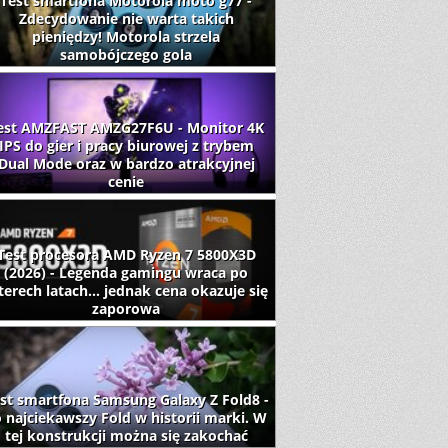
Test smartfona Motorola moto g77 -
Zdecydowanie nie warta takich
pieniędzy! Motorola strzela
samobójczego gola
est AMZFAST AMZG27F6U - Monitor 4K
IPS do gier i pracy biurowej z trybem
Dual Mode oraz w bardzo atrakcyjnej
cenie
Test procesora AMD Ryzen 7 5800X3D
(2026) - Legenda gamingu wraca po
terech latach... jednak cena okazuje się
zaporowa
st smartfona Samsung Galaxy Z Fold8 -
 najciekawszy Fold w historii marki. W
tej konstrukcji można się zakochać