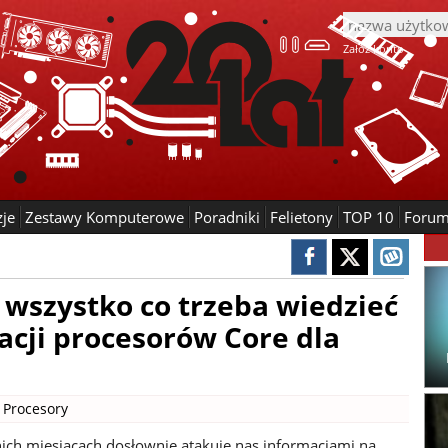
Załóż konto
zje
Zestawy Komputerowe
Poradniki
Felietony
TOP 10
Foru
- wszystko co trzeba wiedzieć
acji procesorów Core dla
|
Procesory
tnich miesiącach dosłownie atakuje nas informacjami na