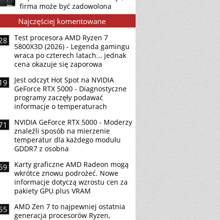
firma może być zadowolona
Najczęściej komentowane
Test procesora AMD Ryzen 7
28
5800X3D (2026) - Legenda gamingu
wraca po czterech latach... jednak
cena okazuje się zaporowa
Jest odczyt Hot Spot na NVIDIA
19
GeForce RTX 5000 - Diagnostyczne
programy zaczęły podawać
informacje o temperaturach
NVIDIA GeForce RTX 5000 - Moderzy
71
znaleźli sposób na mierzenie
temperatur dla każdego modułu
GDDR7 z osobna
Karty graficzne AMD Radeon mogą
69
wkrótce znowu podrożeć. Nowe
informacje dotyczą wzrostu cen za
pakiety GPU plus VRAM
AMD Zen 7 to najpewniej ostatnia
55
generacja procesorów Ryzen,