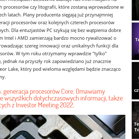
 procesorów czy litografii, które zostaną wprowadzone w
ech latach. Plany producenta sięgają już przynajmniej
eracji procesorów oraz kolejnych czterech procesorów
nych. Dla entuzjastów PC szykują się bez wątpienia dobre
m Intel i AMD zamierzają bardzo mocno rywalizować o
T
rowadzając szereg innowacji oraz unikalnych funkcji dla
esorów. W tym roku otrzymamy wprawdzie "tylko"
, jednak na przyszły rok zapowiedziano już znacznie
eor Lake, który pod wieloma względami będzie znacząco
my.
14. generacja procesorów Core. Omawiamy
cz
e wszystkich dotychczasowych informacji, także
ych z Investor Meeting 2022.
Te
To