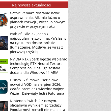
Najnowsze aktualności
Gothic Remake dostanie nowe
usprawnienia. Alkimia luźno o
planach rozwoju, więcej o nowym
projekcie w przyszłym roku
Path of Exile 2 - jeden z
najpopularniejszych hack'n'slashy
na rynku ma dostać polskie
tłumaczenie. Możliwe, że wraz z
pierwszą częścią
NVIDIA RTX Spark będzie wspierać
technologię RTX Neural Texture
Compression. Obsługa została
dodana dla Windows 11 ARM
Disney+ - filmowe i serialowe
nowości VOD na sierpień 2026.
Wśród premier Gwiezdne wojny:
Wizje - Dziewiąty Jedi i Futurama
Nintendo Switch 2 z nowym,
oficjalnym wynikiem sprzedaży.
Popularność konsoli nie maleje, a