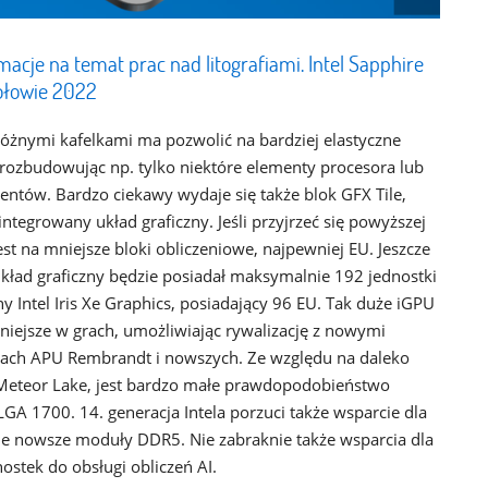
rmacje na temat prac nad litografiami. Intel Sapphire
ołowie 2022
nymi kafelkami ma pozwolić na bardziej elastyczne
 rozbudowując np. tylko niektóre elementy procesora lub
tów. Bardzo ciekawy wydaje się także blok GFX Tile,
tegrowany układ graficzny. Jeśli przyjrzeć się powyższej
est na mniejsze bloki obliczeniowe, najpewniej EU. Jeszcze
 układ graficzny będzie posiadał maksymalnie 192 jednostki
y Intel Iris Xe Graphics, posiadający 96 EU. Tak duże iGPU
niejsze w grach, umożliwiając rywalizację z nowymi
ach APU Rembrandt i nowszych. Ze względu na daleko
Meteor Lake, jest bardzo małe prawdopodobieństwo
A 1700. 14. generacja Intela porzuci także wsparcie dla
ie nowsze moduły DDR5. Nie zabraknie także wsparcia dla
nostek do obsługi obliczeń AI.