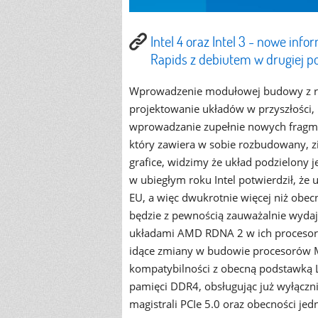
Intel 4 oraz Intel 3 - nowe info
Rapids z debiutem w drugiej p
Wprowadzenie modułowej budowy z róż
projektowanie układów w przyszłości,
wprowadzanie zupełnie nowych fragmen
który zawiera w sobie rozbudowany, zin
grafice, widzimy że układ podzielony j
w ubiegłym roku Intel potwierdził, że
EU, a więc dwukrotnie więcej niż obecn
będzie z pewnością zauważalnie wydaj
układami AMD RDNA 2 w ich procesor
idące zmiany w budowie procesorów 
kompatybilności z obecną podstawką LG
pamięci DDR4, obsługując już wyłączn
magistrali PCIe 5.0 oraz obecności jed