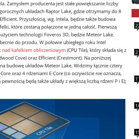
la. Zamysłem producenta jest stałe powiększanie liczby
tegorocznych układach Raptor Lake, gdzie otrzymamy do 8
fficient. Przyszłością, wg. Intela, będzie także budowa
2
felki, które zostaną połączone w jedną całość. Pierwszą
 użyciem technologii Foveros 3D, będzie Meteor Lake.
becnie do przodu. W połowie ubiegłego roku Intel
c nad kafelkiem obliczeniowym
(CPU Tile), który składa się z
2
ood Cove) oraz Efficient (Crestmont). Na poniższej
a na budowę układów Meteor Lake. Widzimy łącznie cztery
P-Core oraz 4 rdzeniami E-Core (co oczywiście nie oznacza,
1
ą pewnością będą także układy z większą liczbą rdzeni P i E);
1
1