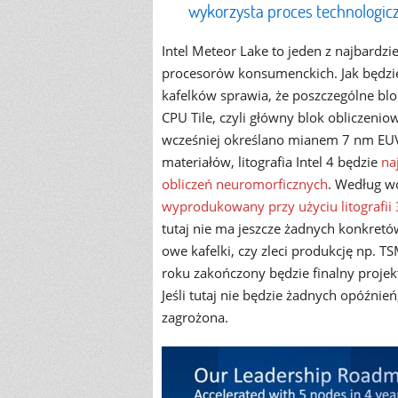
wykorzysta proces technologicz
Intel Meteor Lake to jeden z najbard
procesorów konsumenckich. Jak będzie
kafelków sprawia, że poszczególne bl
CPU Tile, czyli główny blok obliczenio
wcześniej określano mianem 7 nm EUV.
materiałów, litografia Intel 4 będzie
na
obliczeń neuromorficznych
. Według wc
wyprodukowany przy użyciu litografi
tutaj nie ma jeszcze żadnych konkretó
owe kafelki, czy zleci produkcję np. T
roku zakończony będzie finalny projek
Jeśli tutaj nie będzie żadnych opóźnie
zagrożona.