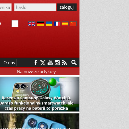
m
O nas
Najnowsze artykuły
Recenzja Samsung Galaxy Watch 9.
Bardzo funkcjonalny smartwatch, ale
czas pracy na baterii to porażka