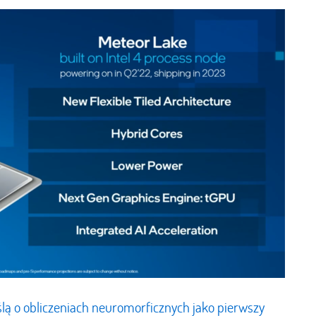
yślą o obliczeniach neuromorficznych jako pierwszy