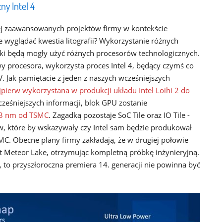
ny Intel 4
ziej zaawansowanych projektów firmy w kontekście
 wyglądać kwestia litografii? Wykorzystanie różnych
oki będą mogły użyć różnych procesorów technologicznych.
wy procesora, wykorzysta proces Intel 4, będący czymś co
 Jak pamiętacie z jeden z naszych wcześniejszych
jpierw wykorzystana w produkcji układu Intel Loihi 2 do
ześniejszych informacji, blok GPU zostanie
i 3 nm od TSMC
. Zagadką pozostaje SoC Tile oraz IO Tile -
w, które by wskazywały czy Intel sam będzie produkował
SMC. Obecne plany firmy zakładają, że w drugiej połowie
t Meteor Lake, otrzymując kompletną próbkę inżynieryjną.
ń, to przyszłoroczna premiera 14. generacji nie powinna być