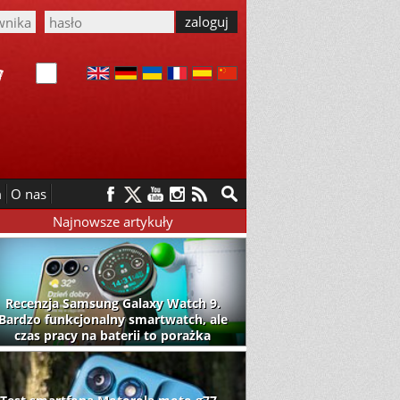
m
O nas
Najnowsze artykuły
Recenzja Samsung Galaxy Watch 9.
Bardzo funkcjonalny smartwatch, ale
czas pracy na baterii to porażka