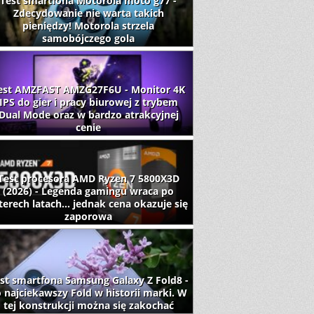
Test smartfona Motorola moto g77 -
Zdecydowanie nie warta takich
pieniędzy! Motorola strzela
samobójczego gola
est AMZFAST AMZG27F6U - Monitor 4K
IPS do gier i pracy biurowej z trybem
Dual Mode oraz w bardzo atrakcyjnej
cenie
Test procesora AMD Ryzen 7 5800X3D
(2026) - Legenda gamingu wraca po
terech latach... jednak cena okazuje się
zaporowa
st smartfona Samsung Galaxy Z Fold8 -
 najciekawszy Fold w historii marki. W
tej konstrukcji można się zakochać