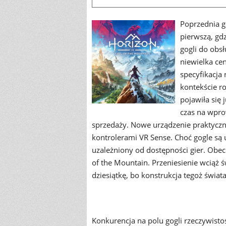
Poprzednia ge
pierwszą, gd
gogli do obsł
niewielka ce
specyfikacja 
kontekście r
pojawiła się 
czas na wpro
sprzedaży. Nowe urządzenie praktyczn
kontrolerami VR Sense. Choć gogle są 
uzależniony od dostępności gier. Obecni
of the Mountain. Przeniesienie wciąż
dziesiątkę, bo konstrukcja tegoż świat
Konkurencja na polu gogli rzeczywistoś