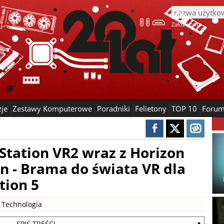
Załóż konto
zje
Zestawy Komputerowe
Poradniki
Felietony
TOP 10
Foru
Station VR2 wraz z Horizon
in - Brama do świata VR dla
tion 5
|
Technologia
- SPIS TREŚCI -