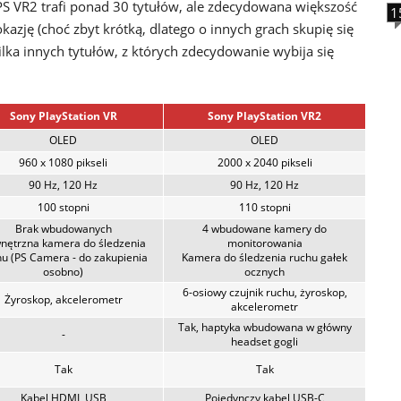
PS VR2 trafi ponad 30 tytułów, ale zdecydowana większość
1
kazję (choć zbyt krótką, dlatego o innych grach skupię się
kilka innych tytułów, z których zdecydowanie wybija się
Sony PlayStation VR
Sony PlayStation VR2
OLED
OLED
960 x 1080 pikseli
2000 x 2040 pikseli
90 Hz, 120 Hz
90 Hz, 120 Hz
100 stopni
110 stopni
Brak wbudowanych
4 wbudowane kamery do
nętrzna kamera do śledzenia
monitorowania
u (PS Camera - do zakupienia
Kamera do śledzenia ruchu gałek
osobno)
ocznych
6-osiowy czujnik ruchu, żyroskop,
Żyroskop, akcelerometr
akcelerometr
Tak, haptyka wbudowana w główny
-
headset gogli
Tak
Tak
Kabel HDMI, USB
Pojedynczy kabel USB-C