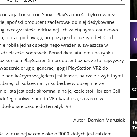
neracja konsoli od Sony - PlayStation 4 - było również
zie japoński producent zaoferował do niej dedykowane
ugi rzeczywistości wirtualnej. Ich zaletą była stosunkowo
na, biorąc pod uwagę propozycje chociażby od HTC. Ich
T
nie robiła jednak specjalnego wrażenia, zwłaszcza w
ozdzielczości soczewek. Ponad dwa lata temu na rynku
już konsola PlayStation 5 i producent uznał, że to najwyższy
wadzenie drugiej generacji gogli PlayStation VR2 do
ie pod każdym względem jest lepsze, na czele z wybitnymi
udane, ich sukces na rynku będzie w dużej mierze
cz
e lista jest dość skromna, a na jej czele stoi Horizon Call
 świeżego uniwersum do VR okazało się strzałem w
a doskonale pasuje do tematyki VR.
Autor: Damian Marusiak
Te
To
ci wirtualnej w cenie około 3000 złotych jest całkiem