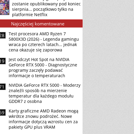
zostanie opublikowany pod koniec
sierpnia... początkowo tylko na
platformie Netflix
Najczęściej komentowane
Test procesora AMD Ryzen 7
28
5800X3D (2026) - Legenda gamingu
wraca po czterech latach... jednak
cena okazuje się zaporowa
Jest odczyt Hot Spot na NVIDIA
19
GeForce RTX 5000 - Diagnostyczne
programy zaczęły podawać
informacje o temperaturach
NVIDIA GeForce RTX 5000 - Moderzy
71
znaleźli sposób na mierzenie
temperatur dla każdego modułu
GDDR7 z osobna
Karty graficzne AMD Radeon mogą
69
wkrótce znowu podrożeć. Nowe
informacje dotyczą wzrostu cen za
pakiety GPU plus VRAM