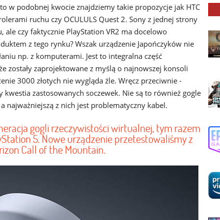
 to w podobnej kwocie znajdziemy takie propozycje jak HTC
olerami ruchu czy OCULULS Quest 2. Sony z jednej strony
, ale czy faktycznie PlayStation VR2 ma docelowo
duktem z tego rynku? Wszak urządzenie Japończyków nie
aniu np. z komputerami. Jest to integralna część
że zostały zaprojektowane z myślą o najnowszej konsoli
enie 3000 złotych nie wygląda źle. Wręcz przeciwnie -
y kwestia zastosowanych soczewek. Nie są to również gogle
a a najważniejszą z nich jest problematyczny kabel.
eracja gogli rzeczywistości wirtualnej, tym razem
Station 5. Nowe urządzenie przetestowaliśmy z
rizon Call of the Mountain.