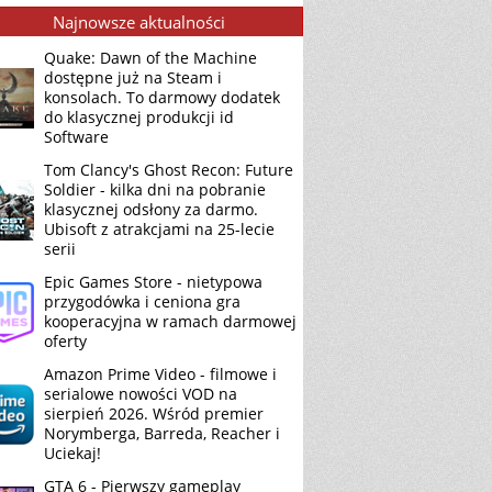
Najnowsze aktualności
Quake: Dawn of the Machine
dostępne już na Steam i
konsolach. To darmowy dodatek
do klasycznej produkcji id
Software
Tom Clancy's Ghost Recon: Future
Soldier - kilka dni na pobranie
klasycznej odsłony za darmo.
Ubisoft z atrakcjami na 25-lecie
serii
Epic Games Store - nietypowa
przygodówka i ceniona gra
kooperacyjna w ramach darmowej
oferty
Amazon Prime Video - filmowe i
serialowe nowości VOD na
sierpień 2026. Wśród premier
Norymberga, Barreda, Reacher i
Uciekaj!
GTA 6 - Pierwszy gameplay