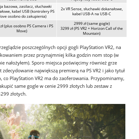
ja bazowa, zasilacz, słuchawki
2x VR Sense, słuchawki dokanałowe,
ałowe, kabel USB (kontrolery PS
kabel USB-A na USB-C
ove osobno do zakupienia)
2999 zł (same gogle)
zł (plus osobno PS Camera i PS
3299 zł (PS VR2 + Horizon Call of the
Move)
Mountain)
rzeglądzie poszczególnych opcji gogli PlayStation VR2, na
ytkowaniem przez przynajmniej kilka godzin nom stop (w
ebie nałożyłem). Sporo miejsca poświęcimy również grze
st zdecydowanie największą premierą na PS VR2 i jako tytuł
go, co PlayStation VR2 ma do zaoferowania. Przypominamy,
kupić same gogle w cenie 2999 złotych lub zestaw z
3299 złotych.