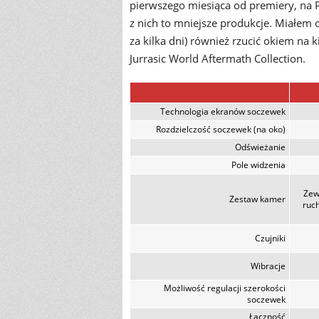
pierwszego miesiąca od premiery, na 
z nich to mniejsze produkcje. Miałem o
za kilka dni) również rzucić okiem na 
Jurrasic World Aftermath Collection.
Technologia ekranów soczewek
Rozdzielczość soczewek (na oko)
Odświeżanie
Pole widzenia
Zew
Zestaw kamer
ruch
Czujniki
Wibracje
Możliwość regulacji szerokości
soczewek
Łączność