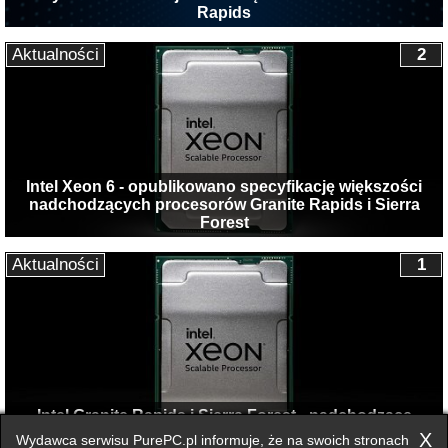
Rapids
Aktualności
2
Intel Xeon 6 - opublikowano specyfikację większości
nadchodzących procesorów Granite Rapids i Sierra
Forest
Aktualności
1
Intel Granite Rapids i Sierra Forest - nadchodzące
procesory serwerowe wykorzystają nowe nazewnictwo
X
Wydawca serwisu PurePC.pl informuje, że na swoich stronach