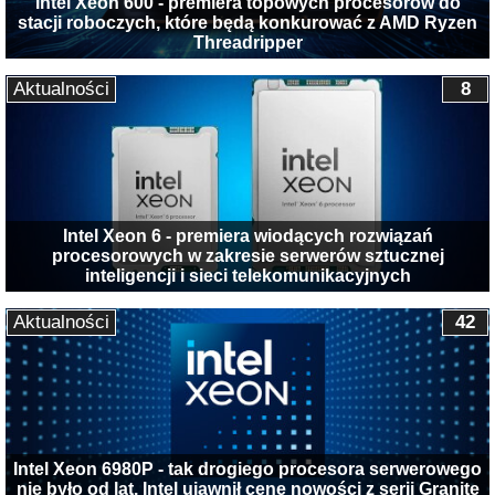
Intel Xeon 600 - premiera topowych procesorów do
stacji roboczych, które będą konkurować z AMD Ryzen
Threadripper
Aktualności
8
Intel Xeon 6 - premiera wiodących rozwiązań
procesorowych w zakresie serwerów sztucznej
inteligencji i sieci telekomunikacyjnych
Aktualności
42
Intel Xeon 6980P - tak drogiego procesora serwerowego
nie było od lat. Intel ujawnił cenę nowości z serii Granite