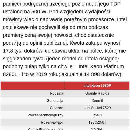
pamięci podręcznej trzeciego poziomu, a jego TDP
ustalono na 500 W. Pod względem wydajności
mówimy więc o naprawdę potężnym procesorze. Intel
co ciekawe nie pochwalił się od razu podczas
premiery ceną swojej nowości, choć ostatecznie
podał ją do opinii publicznej. Kwota zakupu wynosi
17,8 tys. dolarów, co stawia układ na półce, której nie
sięga żaden rywal (jeden model od Intela osiągnął
podobny pułap tylko na chwilę - Intel Xeon Platinum
8280L - i to w 2019 roku; aktualnie 14 898 dolarów).
Intel Xeon 6980P
Rodzina
Granite Rapids
Generacja
Xeon 6
Gniazdo
Intel Socket 7529
Proces technologiczny
Intel 3
Rdzenie/wątki
128C/256T
Częstotliwość bazowa
2,0 GHz