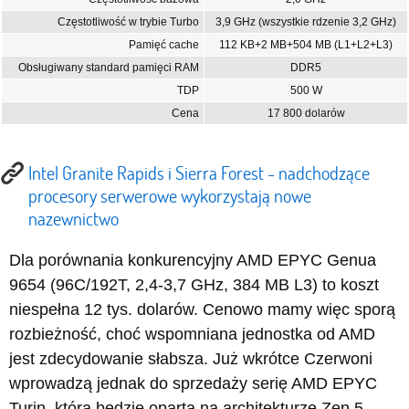
Częstotliwość w trybie Turbo
3,9 GHz (wszystkie rdzenie 3,2 GHz)
Pamięć cache
112 KB+2 MB+504 MB (L1+L2+L3)
Obsługiwany standard pamięci RAM
DDR5
TDP
500 W
Cena
17 800 dolarów
Intel Granite Rapids i Sierra Forest - nadchodzące
procesory serwerowe wykorzystają nowe
nazewnictwo
Dla porównania konkurencyjny AMD EPYC Genua
9654 (96C/192T, 2,4-3,7 GHz, 384 MB L3) to koszt
niespełna 12 tys. dolarów. Cenowo mamy więc sporą
rozbieżność, choć wspomniana jednostka od AMD
jest zdecydowanie słabsza. Już wkrótce Czerwoni
wprowadzą jednak do sprzedaży serię AMD EPYC
Turin, która będzie oparta na architekturze Zen 5.