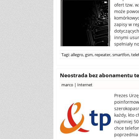
ofert tzw. 
może powodo
komórkowych
zapisy w re
dotyczących
innymi usuni
spełniały n
Tagi:
allegro
,
gsm
,
repeater
,
smartfon
,
tele
Neostrada bez abonamentu te
marco
|
Internet
Prezes Urzę
poinformowa
szerokopasm
każdy, kto 
najmniej 50
chce telefo
poprzednia 