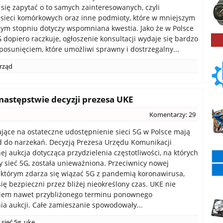
się zapytać o to samych zainteresowanych, czyli
sieci komórkowych oraz inne podmioty, które w mniejszym
ym stopniu dotyczy wspomniana kwestia. Jako że w Polsce
 dopiero raczkuje, ogłoszenie konsultacji wydaje się bardzo
osunięciem, które umożliwi sprawny i dostrzegalny...
rząd
następstwie decyzji prezesa UKE
Komentarzy: 29
jące na ostateczne udostępnienie sieci 5G w Polsce mają
 do narzekań. Decyzją Prezesa Urzędu Komunikacji
ej aukcja dotycząca przydzielenia częstotliwości, na których
 sieć 5G, została unieważniona. Przeciwnicy nowej
, którym zdarza się wiązać 5G z pandemią koronawirusa,
ię bezpieczni przez bliżej nieokreślony czas. UKE nie
iem nawet przybliżonego terminu ponownego
a aukcji. Całe zamieszanie spowodowały...
sieć 5g
,
uke