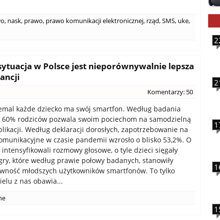
wo
,
nask
,
prawo
,
prawo komunikacji elektronicznej
,
rząd
,
SMS
,
uke
,
2
ytuacja w Polsce jest nieporównywalnie lepsza
ancji
2
Komentarzy: 50
emal każde dziecko ma swój smartfon. Według badania
e 60% rodziców pozwala swoim pociechom na samodzielną
1
aplikacji. Według deklaracji dorosłych, zapotrzebowanie na
komunikacyjne w czasie pandemii wzrosło o blisko 53,2%. O
” intensyfikowali rozmowy głosowe, o tyle dzieci sięgały
gry, które według prawie połowy badanych, stanowiły
1
wność młodszych użytkowników smartfonów. To tylko
wielu z nas obawia...
ne
1