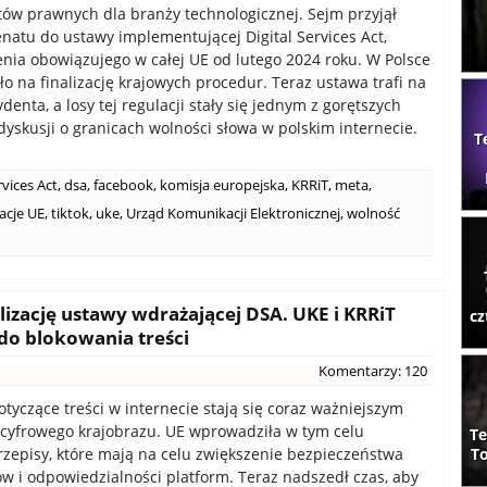
tów prawnych dla branży technologicznej. Sejm przyjął
natu do ustawy implementującej Digital Services Act,
nia obowiązujego w całej UE od lutego 2024 roku. W Polsce
ło na finalizację krajowych procedur. Teraz ustawa trafi na
denta, a losy tej regulacji stały się jednym z gorętszych
yskusji o granicach wolności słowa w polskim internecie.
T
rvices Act
,
dsa
,
facebook
,
komisja europejska
,
KRRiT
,
meta
,
acje UE
,
tiktok
,
uke
,
Urząd Komunikacji Elektronicznej
,
wolność
izację ustawy wdrażającej DSA. UKE i KRRiT
cz
do blokowania treści
Komentarzy: 120
otyczące treści w internecie stają się coraz ważniejszym
cyfrowego krajobrazu. UE wprowadziła w tym celu
Te
rzepisy, które mają na celu zwiększenie bezpieczeństwa
To
w i odpowiedzialności platform. Teraz nadszedł czas, aby