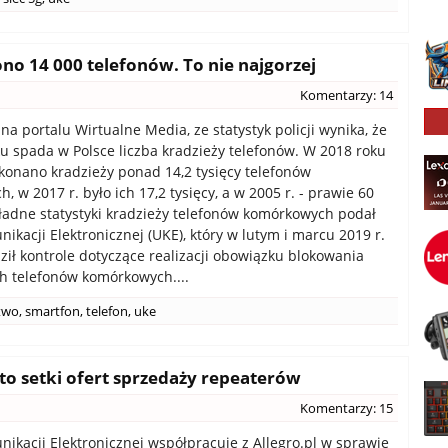
no 14 000 telefonów. To nie najgorzej
Komentarzy: 14
na portalu Wirtualne Media, ze statystyk policji wynika, że
u spada w Polsce liczba kradzieży telefonów. W 2018 roku
konano kradzieży ponad 14,2 tysięcy telefonów
 w 2017 r. było ich 17,2 tysięcy, a w 2005 r. - prawie 60
kładne statystyki kradzieży telefonów komórkowych podał
ikacji Elektronicznej (UKE), który w lutym i marcu 2019 r.
ił kontrole dotyczące realizacji obowiązku blokowania
h telefonów komórkowych....
two
,
smartfon
,
telefon
,
uke
ęto setki ofert sprzedaży repeaterów
Komentarzy: 15
ikacji Elektronicznej współpracuje z Allegro.pl w sprawie