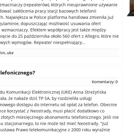
wzmacniaczy (repeaterów), których nieuprawnione używanie
wać zakłócenia pracy stacji bazowych telefonii
. Największa w Polsce platforma handlowa zmieniła już
gulaminie, dopuszczając możliwość usuwania ofert
 wzmacniaczy. Efektem współpracy jest także między
ęcie do 25 października około 560 ofert z Allegro, które nie
owych wymogów. Repeater niespełniający...
fon
,
uke
lefonicznego?
Komentarzy: 0
du Komunikacji Elektronicznej (UKE) Anna Streżyńska
ła, że nakaże dziś TP SA, by rozdzieliła usługi
owego dostępu do internetu od opłat za telefon. Obecnie
chce korzystać z Neostrady, musi płacić dodatkowo co
 złotych miesięcznego abonamentu telefonicznego. Jeśli nie
nu stacjonarnego, to nie może też mieć Neostrady. "Już
ustawa Prawo telekomunikacyjne z 2000 roku wyraźnie