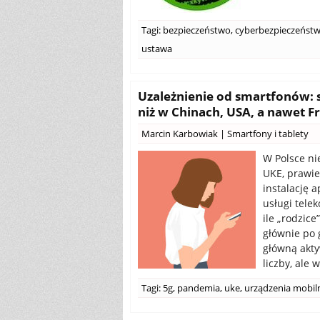
Tagi:
bezpieczeństwo
,
cyberbezpieczeńst
ustawa
Uzależnienie od smartfonów: s
niż w Chinach, USA, a nawet Fr
Marcin Karbowiak
|
Smartfony i tablety
W Polsce ni
UKE, prawi
instalację 
usługi tele
ile „rodzice
głównie po 
główną akty
liczby, ale 
Tagi:
5g
,
pandemia
,
uke
,
urządzenia mobil