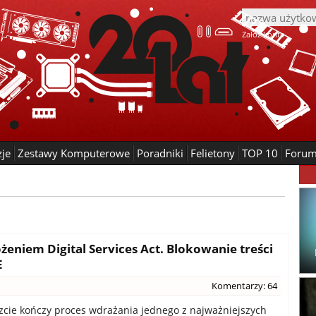
Załóż konto
zje
Zestawy Komputerowe
Poradniki
Felietony
TOP 10
Foru
eniem Digital Services Act. Blokowanie treści
E
Komentarzy: 64
zcie kończy proces wdrażania jednego z najważniejszych