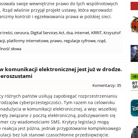
tosowała swoje wewnętrzne prawo do tych wspólnotowych
 Rząd właśnie przyjął projekt ustawy, która wprowadzi
izmy kontroli i egzekwowania prawa w polskiej sieci.
 treści
,
cenzura
,
Digital Services Act
,
dsa
,
internet
,
KRRiT
,
Krzysztof
cji
,
platformy internetowe
,
prawo
,
regulacje cyfrowe
,
rząd
,
lność słowa
 komunikacji elektronicznej jest już w drodze.
beroszustami
Komentarzy: 35
 różnych państw usiłują zapobiegać rozprzestrzenianiu
rodzajów cyberprzestępczości. Tym razem na celowniku
 nadużycia w komunikacji elektronicznej, a więc wszelkiej
ręty związane z pocztą elektroniczną, podszywaniem się
mer czy wiadomościami SMS. Krytycy legislacji mogą
e reakcja jest późna, jednak przygotowanie kompleksowego
ulacji bez luk stanowi czasochłonne przedsięwzięcie.