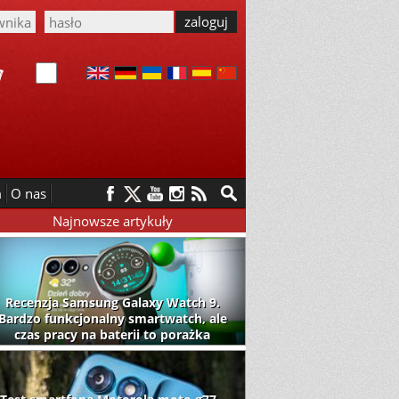
m
O nas
Najnowsze artykuły
Recenzja Samsung Galaxy Watch 9.
Bardzo funkcjonalny smartwatch, ale
czas pracy na baterii to porażka