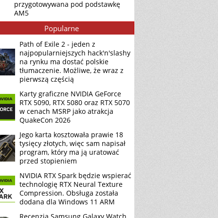
przygotowywana pod podstawkę
AM5
Popularne
Path of Exile 2 - jeden z
najpopularniejszych hack'n'slashy
na rynku ma dostać polskie
tłumaczenie. Możliwe, że wraz z
pierwszą częścią
Karty graficzne NVIDIA GeForce
RTX 5090, RTX 5080 oraz RTX 5070
w cenach MSRP jako atrakcja
QuakeCon 2026
Jego karta kosztowała prawie 18
tysięcy złotych, więc sam napisał
program, który ma ją uratować
przed stopieniem
NVIDIA RTX Spark będzie wspierać
technologię RTX Neural Texture
Compression. Obsługa została
dodana dla Windows 11 ARM
Recenzja Samsung Galaxy Watch