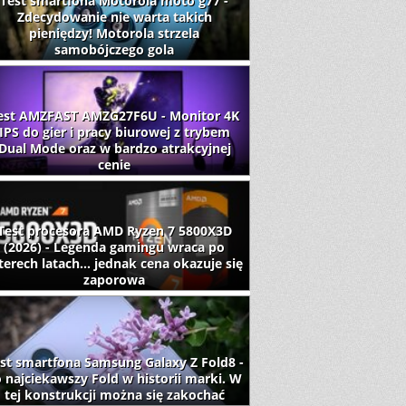
Test smartfona Motorola moto g77 -
Zdecydowanie nie warta takich
pieniędzy! Motorola strzela
samobójczego gola
est AMZFAST AMZG27F6U - Monitor 4K
IPS do gier i pracy biurowej z trybem
Dual Mode oraz w bardzo atrakcyjnej
cenie
Test procesora AMD Ryzen 7 5800X3D
(2026) - Legenda gamingu wraca po
terech latach... jednak cena okazuje się
zaporowa
st smartfona Samsung Galaxy Z Fold8 -
 najciekawszy Fold w historii marki. W
tej konstrukcji można się zakochać