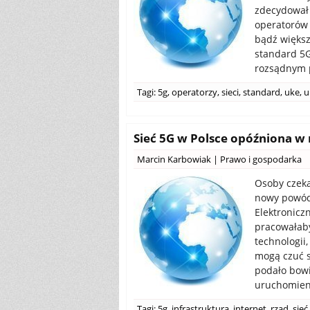
zdecydował 
operatorów 
bądź większ
standard 5G
rozsądnym p
Tagi:
5g
,
operatorzy
,
sieci
,
standard
,
uke
,
u
Sieć 5G w Polsce opóźniona w 
Marcin Karbowiak
|
Prawo i gospodarka
Osoby czeka
nowy powód
Elektroniczn
pracowałaby
technologii
mogą czuć s
podało bow
uruchomieni
Tagi:
5g
,
infrastruktura
,
internet
,
rząd
,
sieć
,