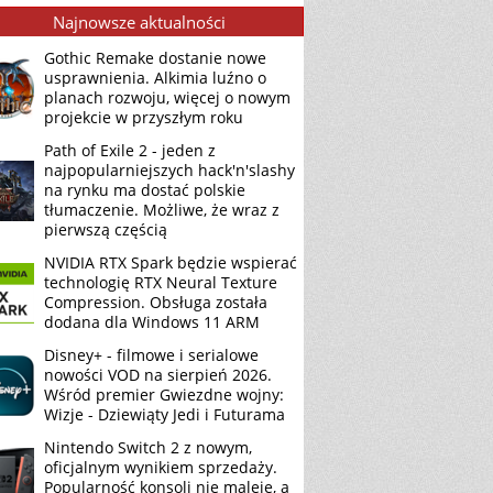
Najnowsze aktualności
Gothic Remake dostanie nowe
usprawnienia. Alkimia luźno o
planach rozwoju, więcej o nowym
projekcie w przyszłym roku
Path of Exile 2 - jeden z
najpopularniejszych hack'n'slashy
na rynku ma dostać polskie
tłumaczenie. Możliwe, że wraz z
pierwszą częścią
NVIDIA RTX Spark będzie wspierać
technologię RTX Neural Texture
Compression. Obsługa została
dodana dla Windows 11 ARM
Disney+ - filmowe i serialowe
nowości VOD na sierpień 2026.
Wśród premier Gwiezdne wojny:
Wizje - Dziewiąty Jedi i Futurama
Nintendo Switch 2 z nowym,
oficjalnym wynikiem sprzedaży.
Popularność konsoli nie maleje, a