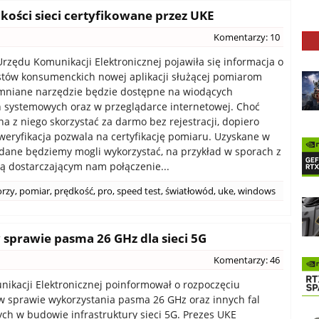
ości sieci certyfikowane przez UKE
Komentarzy: 10
Urzędu Komunikacji Elektronicznej pojawiła się informacja o
stów konsumenckich nowej aplikacji służącej pomiarom
mniane narzędzie będzie dostępne na wiodących
 systemowych oraz w przeglądarce internetowej. Choć
a z niego skorzystać za darmo bez rejestracji, dopiero
eryfikacja pozwala na certyfikację pomiaru. Uzyskane w
dane będziemy mogli wykorzystać, na przykład w sporach z
 dostarczającym nam połączenie...
orzy
,
pomiar
,
prędkość
,
pro
,
speed test
,
światłowód
,
uke
,
windows
sprawie pasma 26 GHz dla sieci 5G
Komentarzy: 46
ikacji Elektronicznej poinformował o rozpoczęciu
 w sprawie wykorzystania pasma 26 GHz oraz innych fal
ch w budowie infrastruktury sieci 5G. Prezes UKE