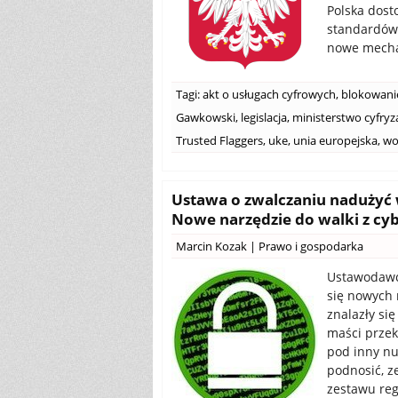
Polska dos
standardów.
nowe mechan
Tagi:
akt o usługach cyfrowych
,
blokowanie
Gawkowski
,
legislacja
,
ministerstwo cyfryza
Trusted Flaggers
,
uke
,
unia europejska
,
wo
Ustawa o zwalczaniu nadużyć w
Nowe narzędzie do walki z cy
Marcin Kozak
|
Prawo i gospodarka
Ustawodawcy
się nowych 
znalazły się
maści przek
pod inny nu
podnosić, z
zestawu reg