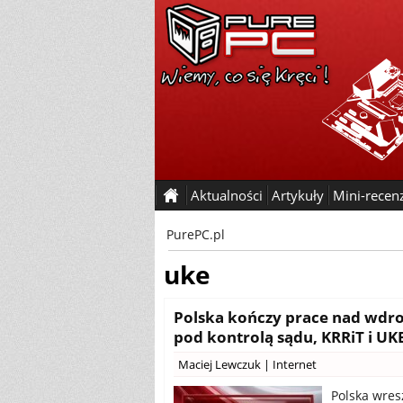
Aktualności
Artykuły
Mini-recen
PurePC.pl
uke
Polska kończy prace nad wdroż
pod kontrolą sądu, KRRiT i UK
Maciej Lewczuk
|
Internet
Polska wres