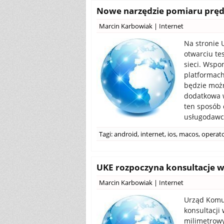
Nowe narzędzie pomiaru prędk
Marcin Karbowiak
|
Internet
Na stronie 
otwarciu te
sieci. Wspo
platformach
będzie możn
dodatkowa w
ten sposób 
usługodawcą
Tagi:
android
,
internet
,
ios
,
macos
,
operat
UKE rozpoczyna konsultacje w 
Marcin Karbowiak
|
Internet
Urząd Komun
konsultacji
milimetrowy