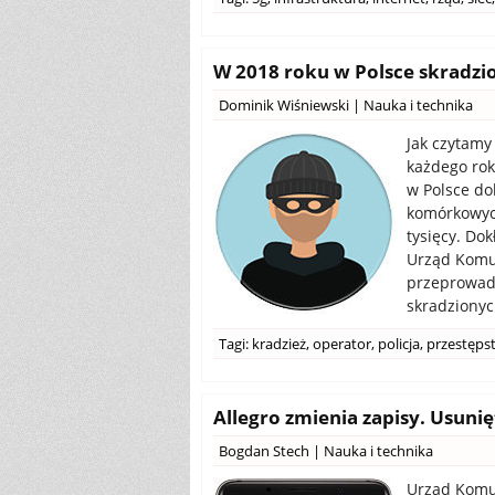
W 2018 roku w Polsce skradzio
Dominik Wiśniewski
|
Nauka i technika
Jak czytamy 
każdego rok
w Polsce do
komórkowych,
tysięcy. Do
Urząd Komun
przeprowadz
skradzionyc
Tagi:
kradzież
,
operator
,
policja
,
przestęps
Allegro zmienia zapisy. Usuni
Bogdan Stech
|
Nauka i technika
Urząd Komun