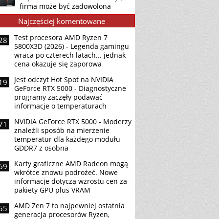
firma może być zadowolona
Najczęściej komentowane
Test procesora AMD Ryzen 7
28
5800X3D (2026) - Legenda gamingu
wraca po czterech latach... jednak
cena okazuje się zaporowa
Jest odczyt Hot Spot na NVIDIA
19
GeForce RTX 5000 - Diagnostyczne
programy zaczęły podawać
informacje o temperaturach
NVIDIA GeForce RTX 5000 - Moderzy
71
znaleźli sposób na mierzenie
temperatur dla każdego modułu
GDDR7 z osobna
Karty graficzne AMD Radeon mogą
69
wkrótce znowu podrożeć. Nowe
informacje dotyczą wzrostu cen za
pakiety GPU plus VRAM
AMD Zen 7 to najpewniej ostatnia
55
generacja procesorów Ryzen,